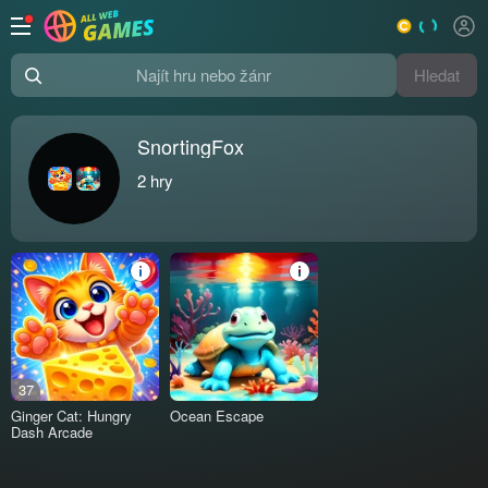
Hledat
Najít hru nebo žánr
SnortingFox
2
hry
37
Ginger Cat: Hungry
Ocean Escape
Dash Arcade