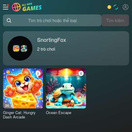
Tìm kiếm
Tìm trò chơi hoặc thể loại
SnortingFox
2
trò chơi
36
Ginger Cat: Hungry
Ocean Escape
Dash Arcade