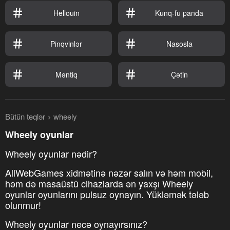
Hellouin
Kunq-fu panda
Pinqvinlər
Nasosla
Məntiq
Çətin
Bütün teqlər
wheely
Wheely oyunlar
Wheely oyunlar nədir?
AllWebGames xidmətinə nəzər salın və həm mobil,
həm də masaüstü cihazlarda ən yaxşı Wheely
oyunlar oyunlarını pulsuz oynayın. Yükləmək tələb
olunmur!
Wheely oyunlar necə oynayırsınız?