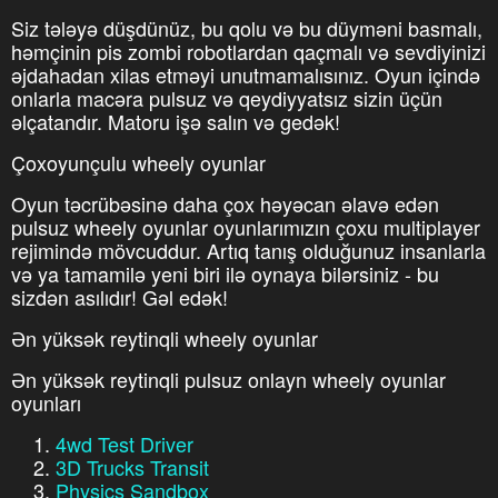
Siz tələyə düşdünüz, bu qolu və bu düyməni basmalı,
həmçinin pis zombi robotlardan qaçmalı və sevdiyinizi
əjdahadan xilas etməyi unutmamalısınız. Oyun içində
onlarla macəra pulsuz və qeydiyyatsız sizin üçün
əlçatandır. Matoru işə salın və gedək!
Çoxoyunçulu wheely oyunlar
Oyun təcrübəsinə daha çox həyəcan əlavə edən
pulsuz wheely oyunlar oyunlarımızın çoxu multiplayer
rejimində mövcuddur. Artıq tanış olduğunuz insanlarla
və ya tamamilə yeni biri ilə oynaya bilərsiniz - bu
sizdən asılıdır! Gəl edək!
Ən yüksək reytinqli wheely oyunlar
Ən yüksək reytinqli pulsuz onlayn wheely oyunlar
oyunları
4wd Test Driver
3D Trucks Transit
Physics Sandbox