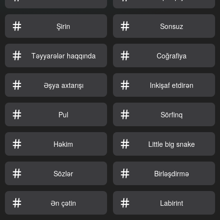
Şirin
Sonsuz
Təyyarələr haqqında
Coğrafiya
Əşya axtarışı
Inkişaf etdirən
Pul
Sörfinq
Həkim
Little big snake
Sözlər
Birləşdirmə
Ən çətin
Labirint