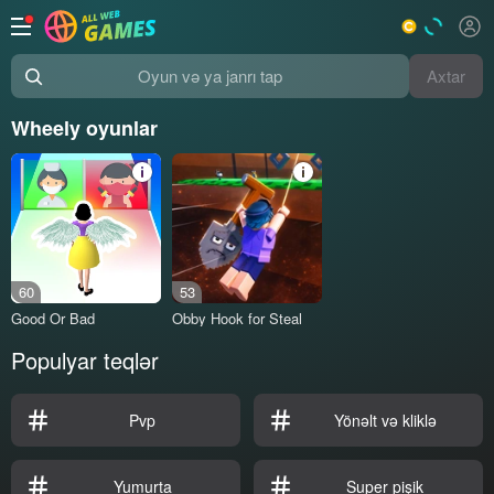
Axtar
Oyun və ya janrı tap
Wheely oyunlar
60
53
Good Or Bad
Obby Hook for Steal
Populyar teqlər
Pvp
Yönəlt və kliklə
Yumurta
Super pişik