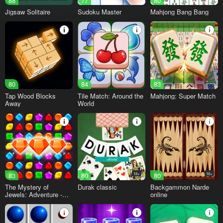
88
77
80
Jigsaw Solitaire
Sudoku Master
Mahjong Bang Bang
80
84
83
Tap Wood Blocks
Tile Match: Around the
Mahjong: Super Match
Away
World
83
80
18+
80
16+
The Mystery of
Durak classic
Backgammon Narde
Jewels: Adventure -
online
Match 3