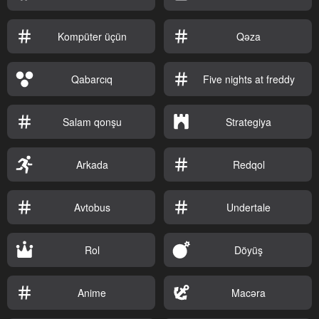
Kompüter üçün
Qəza
Qabarcıq
Five nights at freddy
Salam qonşu
Strategiya
Arkada
Redqol
Avtobus
Undertale
Rol
Döyüş
Anime
Macəra