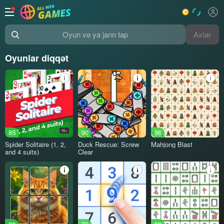
Axtar
Oyun və ya janrı tap
Oyunlar diqqət
85
16+
90
86
Spider Solitaire (1, 2,
Duck Rescue: Screw
Mahjong Blast
and 4 suits)
Clear