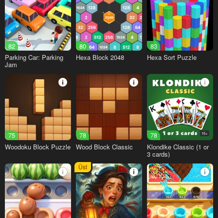
82
80
83
Parking Car: Parking
Hexa Block 2048
Hexa Sort Puzzle
Jam
75
78
78
16+
Woodoku Block Puzzle
Wood Block Classic
Klondike Classic (1 or
3 cards)
Üst