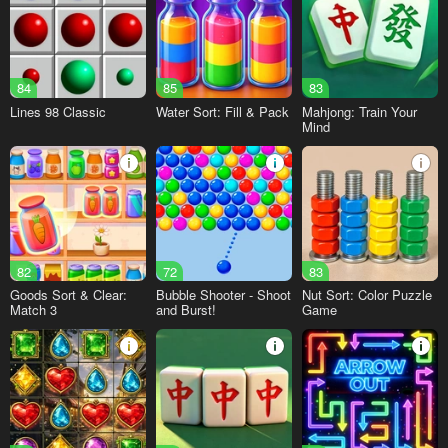
84
85
83
Lines 98 Classic
Water Sort: Fill & Pack
Mahjong: Train Your
Mind
82
72
83
Goods Sort & Clear:
Bubble Shooter - Shoot
Nut Sort: Color Puzzle
Match 3
and Burst!
Game