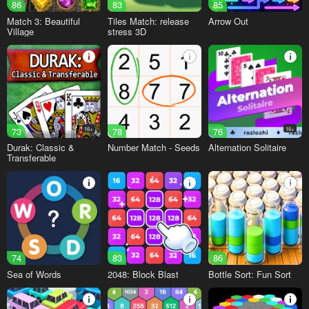
86
83
85
Match 3: Beautiful
Tiles Match: release
Arrow Out
Village
stress 3D
73
16+
78
76
16+
Durak: Classic &
Number Match - Seeds
Alternation Solitaire
Transferable
74
83
86
Sea of Words
2048: Block Blast
Bottle Sort: Fun Sort