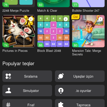
76
83
77
2248 Merge Puzzle
Match & Clear
Bubble Shooter 247
Üst
74
86
80
Pictures in Pieces
Block Blast 2048
Mansion Tale: Merge
Secrets
Populyar teqlər
Sıralama
Uşaqlar üçün
Simulyator
.io oyunlar
Fnaf
Tapmaca