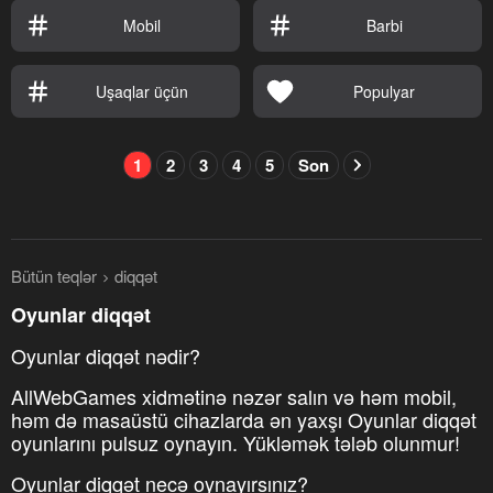
Mobil
Barbi
Uşaqlar üçün
Populyar
1
2
3
4
5
Son
Bütün teqlər
diqqət
Oyunlar diqqət
Oyunlar diqqət nədir?
AllWebGames xidmətinə nəzər salın və həm mobil,
həm də masaüstü cihazlarda ən yaxşı Oyunlar diqqət
oyunlarını pulsuz oynayın. Yükləmək tələb olunmur!
Oyunlar diqqət necə oynayırsınız?