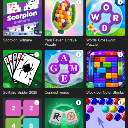
70
16+
84
77
Scorpion Solitaire
Yarn Fever! Unravel
Words Crossword
Puzzle
Puzzle
76
18+
78
83
Solitaire Spider 2025
Connect words
Blockibo: Color Blocks