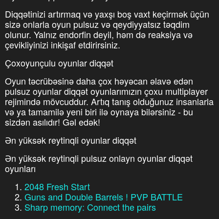
Diqqətinizi artırmaq və yaxşı boş vaxt keçirmək üçün
sizə onlarla oyun pulsuz və qeydiyyatsız təqdim
olunur. Yalnız endorfin deyil, həm də reaksiya və
çevikliyinizi inkişaf etdirirsiniz.
Çoxoyunçulu oyunlar diqqət
Oyun təcrübəsinə daha çox həyəcan əlavə edən
pulsuz oyunlar diqqət oyunlarımızın çoxu multiplayer
rejimində mövcuddur. Artıq tanış olduğunuz insanlarla
və ya tamamilə yeni biri ilə oynaya bilərsiniz - bu
sizdən asılıdır! Gəl edək!
Ən yüksək reytinqli oyunlar diqqət
Ən yüksək reytinqli pulsuz onlayn oyunlar diqqət
oyunları
2048 Fresh Start
Guns and Double Barrels ! PVP BATTLE
Sharp memory: Connect the pairs