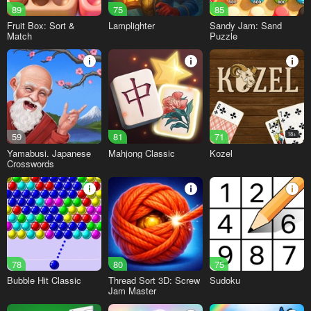
89
75
85
Fruit Box: Sort &
Lamplighter
Sandy Jam: Sand
Match
Puzzle
59
81
71
18+
Yamabusi. Japanese
Mahjong Classic
Kozel
Crosswords
78
80
75
Bubble Hit Classic
Thread Sort 3D: Screw
Sudoku
Jam Master