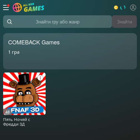
Знайти
Знайти гру або жанр
COMEBACK Games
1
гра
48
Пять Ночей с
Фредди 3Д