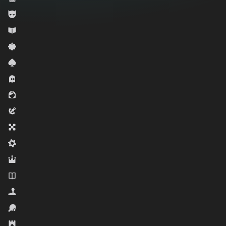
Erkek çocuklar için
Eğitici
Gündelik
Kart
Korku
Kız çocuklar için
Macera
Masa Oyunları
Orta zorlukta
Rol oyunları
Romanlar
Simülatörler
Spor
Strateji