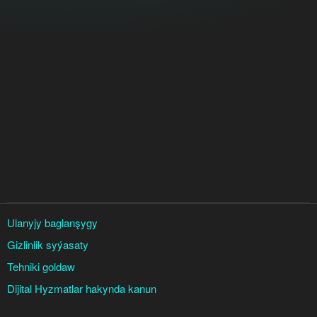
Ulanyjy baglanşygy
Gizlinlik syýasaty
Tehniki goldaw
Dijital Hyzmatlar hakynda kanun