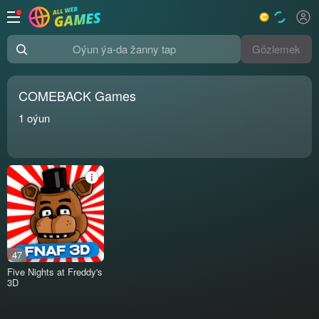
Gözlemek
Oýun ýa-da žanny tap
COMEBACK Games
1
oýun
47
Five Nights at Freddy's
3D