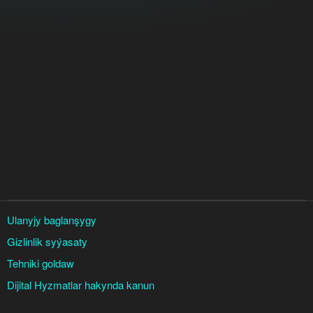
Ulanyjy baglanşygy
Gizlinlik syýasaty
Tehniki goldaw
Dijital Hyzmatlar hakynda kanun