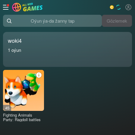
Gözlemek
Oýun ýa-da žanny tap
woki4
1
oýun
45
Fighting Animals
Party: Ragdoll battles