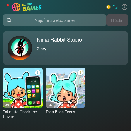
Hľadať
Nájsť hru alebo žáner
Ninja Rabbit Studio
2
hry
39
34
Toka Life Check the
Toca Boca Teens
Phone