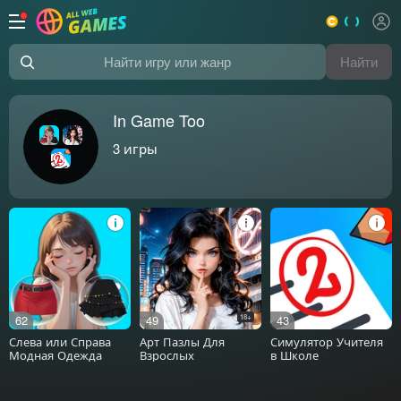
Найти
Найти игру или жанр
In Game Too
3
игры
62
49
18+
43
Слева или Справа
Арт Пазлы Для
Симулятор Учителя
Модная Одежда
Взрослых
в Школе