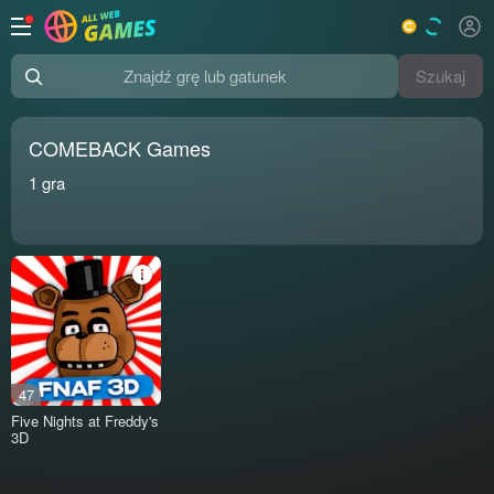
Szukaj
Znajdź grę lub gatunek
COMEBACK Games
1
gra
47
Five Nights at Freddy's
3D