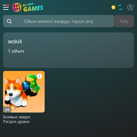
Табу
Ойын немесе жанрды тауып алу
woki4
1
ойын
44
Боевые звери:
Рэгдол драки