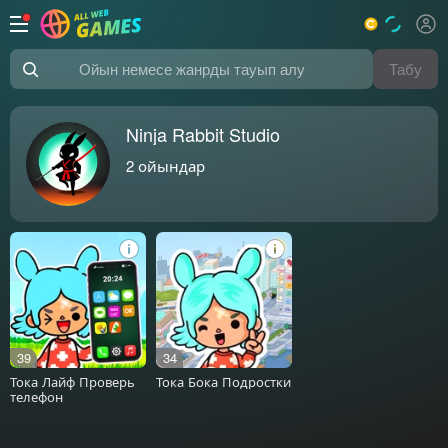
Табу
Ойын немесе жанрды тауып алу
Ninja Rabbit Studio
2
ойындар
39
34
Тока Лайф Проверь
Тока Бока Подростки
телефон