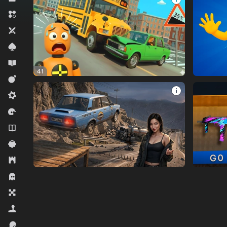
Երեք միանման
Երկուսի համար
Խաղաթղթային
Կրթական
41
Մարտական
Միջին դժվարություն
Մրցավազք
Նովելներ
Պատահական
Ռազմավարություն
Սարսափներ
Սեղանի
Սիմուլյատորներ
Սպորտ