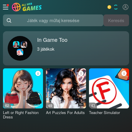
Keresés
Játék vagy műfaj keresése
In Game Too
3
játékok
62
49
18+
43
Left or Right Fashion
Art Puzzles For Adults
Teacher Simulator
Dress