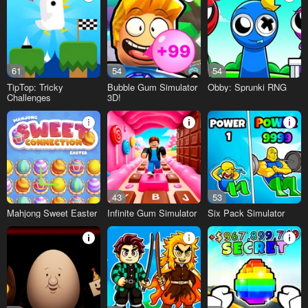
61
54
54
TipTop: Tricky
Bubble Gum Simulator
Obby: Sprunki RNG
Challenges
3D!
43
53
Mahjong Sweet Easter
Infinite Gum Simulator
Six Pack Simulator