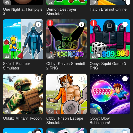
49
52
48
One Night at Flumpty's
Demon Destroyer
Hatch Brainrot Online
3
Simulator
44
46
46
Skibidi Plumber
Obby: Knives Standoff
Obby: Squid Game 3
Simulator
2 RNG
RNG
46
45
40
Obbik: Military Tycoon
Obby: Prison Escape
Obby: Blow
Simulator
Bubblegum!