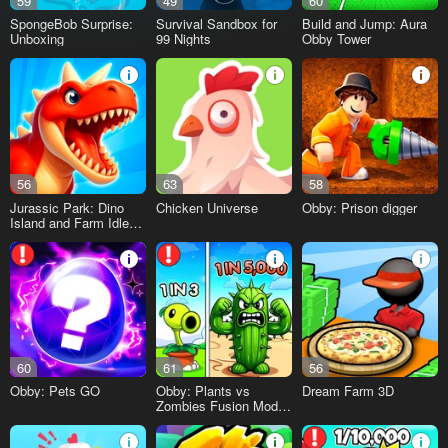
59
49
60
SpongeBob Surprise:
Survival Sandbox for
Build and Jump: Aura
Unboxing
99 Nights
Obby Tower
56
63
58
Jurassic Park: Dino
Chicken Universe
Obby: Prison digger
Island and Farm Idle
Tycoon 3D
60
61
56
Obby: Pets GO
Obby: Plants vs
Dream Farm 3D
Zombies Fusion Mod
RNG