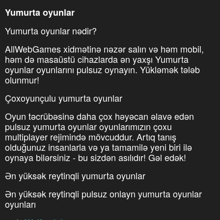
Yumurta oyunlar
Yumurta oyunlar nədir?
AllWebGames xidmətinə nəzər salın və həm mobil,
həm də masaüstü cihazlarda ən yaxşı Yumurta
oyunlar oyunlarını pulsuz oynayın. Yükləmək tələb
olunmur!
Çoxoyunçulu yumurta oyunlar
Oyun təcrübəsinə daha çox həyəcan əlavə edən
pulsuz yumurta oyunlar oyunlarımızın çoxu
multiplayer rejimində mövcuddur. Artıq tanış
olduğunuz insanlarla və ya tamamilə yeni biri ilə
oynaya bilərsiniz - bu sizdən asılıdır! Gəl edək!
Ən yüksək reytinqli yumurta oyunlar
Ən yüksək reytinqli pulsuz onlayn yumurta oyunlar
oyunları