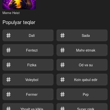
Meme Heist
Populyar teqlər
Dəli
Sadə
Fentezi
Məhv etmək
Fizika
Od və su
Voleybol
Koin qəbul edir
Fermer
Pvp
Yönəlt və kliklə
Super pişik