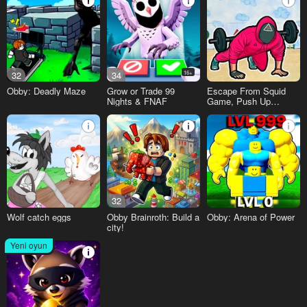
32
34
16+
Obby: Deadly Maze
Grow or Trade 99
Escape From Squid
Nights & FNAF
Game, Push Up
Simulator
32
Wolf catch eggs
Obby Brainroth: Build a
Obby: Arena of Power
city!
Yeni oyun