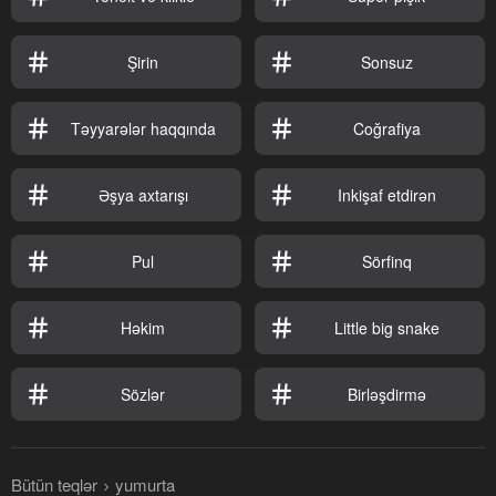
Şirin
Sonsuz
Təyyarələr haqqında
Coğrafiya
Əşya axtarışı
Inkişaf etdirən
Pul
Sörfinq
Həkim
Little big snake
Sözlər
Birləşdirmə
Bütün teqlər
yumurta