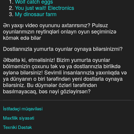
Wolf catch eggs
You just wait! Electronics
My dinosaur farm
Ən yaxşı video oyununu axtarırsınız? Pulsuz
oyunlarımızın reytinqləri onlayn oyun seçiminizə
kömək edə bilər
Dostlarınızla yumurta oyunlar oynaya bilərsinizmi?
Əlbəttə ki, etməlisiniz! Bizim yumurta oyunlar
bölməmizin çoxunu tək və ya dostlarınızla birlikdə
əylənə bilərsiniz! Sevimli insanlarınızla yaxınlıqda və
ya dünyanın o biri tərəfindən yeni dostlarla oynaya
bilərsiniz. Bu düymələr özləri tərəfindən
basılmayacaq, bəs nəyi gözləyirsən?
İstifadəçi müqaviləsi
Məxfilik siyasəti
Texniki Dəstək