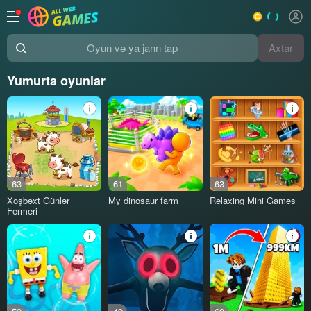
Axtar
Oyun və ya janrı tap
Yumurta oyunlar
63
61
63
Xoşbəxt Günlər
My dinosaur farm
Relaxing Mini Games
Fermeri