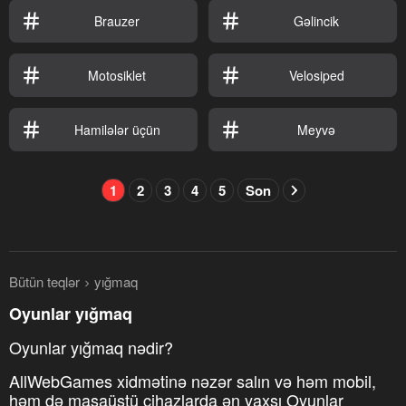
Brauzer
Gəlincik
Motosiklet
Velosiped
Hamilələr üçün
Meyvə
1
2
3
4
5
Son
Bütün teqlər
yığmaq
Oyunlar yığmaq
Oyunlar yığmaq nədir?
AllWebGames xidmətinə nəzər salın və həm mobil,
həm də masaüstü cihazlarda ən yaxşı Oyunlar