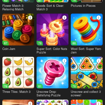
82
81
74
Flower Match 3:
Goods Sort & Clear:
Pictures in Pieces
Relaxing Match
Match 3
87
78
86
Coin Jam
Super Sort: Color Nuts
Wool Sort: Super Yarn
Puzzle
Jam
78
81
78
Three Tiles: Match 3
Unscrew Drop:
Unscrew and collect 3
Satisfying Puzzle
screws!