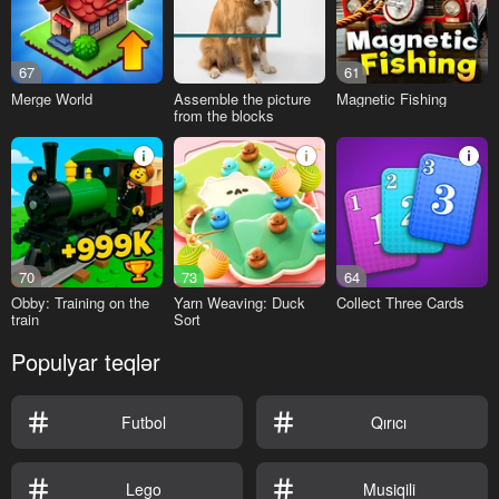
67
61
Merge World
Assemble the picture
Magnetic Fishing
from the blocks
70
73
64
Obby: Training on the
Yarn Weaving: Duck
Collect Three Cards
train
Sort
Populyar teqlər
Futbol
Qırıcı
Lego
Musiqili