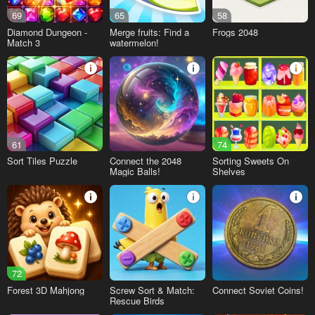
69
65
58
Diamond Dungeon -
Merge fruits: Find a
Frogs 2048
Match 3
watermelon!
61
74
Sort Tiles Puzzle
Connect the 2048
Sorting Sweets On
Magic Balls!
Shelves
72
Forest 3D Mahjong
Screw Sort & Match:
Connect Soviet Coins!
Rescue Birds