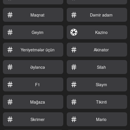
Maqnat
Dəmir adam
Geyim
Kazino
Yeniyetmələr üçün
Akinator
Əyləncə
Silah
F1
Slaym
Mağaza
Tikinti
Skrimer
Mario