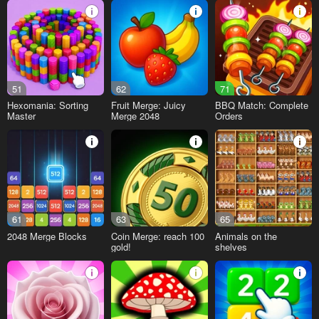
51
62
71
Hexomania: Sorting
Fruit Merge: Juicy
BBQ Match: Complete
Master
Merge 2048
Orders
61
63
65
2048 Merge Blocks
Coin Merge: reach 100
Animals on the
gold!
shelves