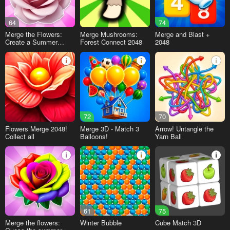
64
74
Merge the Flowers:
Merge Mushrooms:
Merge and Blast +
Create a Summer
Forest Connect 2048
2048
Meadow!
72
70
Flowers Merge 2048!
Merge 3D - Match 3
Arrow! Untangle the
Collect all
Balloons!
Yarn Ball
61
75
Merge the flowers:
Winter Bubble
Cube Match 3D