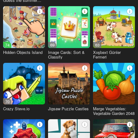
Guess the summer
flower!
74
69
63
Hidden Objects Island
Image Cards: Sort &
Xoşbəxt Günlər
Classify
Fermeri
70
Crazy Steve.io
Jigsaw Puzzle Castles
Merge Vegetables:
Vegetable Garden 2048