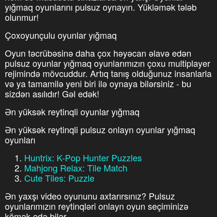
yığmaq oyunlarını pulsuz oynayın. Yükləmək tələb
olunmur!
Çoxoyunçulu oyunlar yığmaq
Oyun təcrübəsinə daha çox həyəcan əlavə edən
pulsuz oyunlar yığmaq oyunlarımızın çoxu multiplayer
rejimində mövcuddur. Artıq tanış olduğunuz insanlarla
və ya tamamilə yeni biri ilə oynaya bilərsiniz - bu
sizdən asılıdır! Gəl edək!
Ən yüksək reytinqli oyunlar yığmaq
Ən yüksək reytinqli pulsuz onlayn oyunlar yığmaq
oyunları
Huntrix: K-Pop Hunter Puzzles
Mahjong Relax: Tile Match
Cute Tiles: Puzzle
Ən yaxşı video oyununu axtarırsınız? Pulsuz
oyunlarımızın reytinqləri onlayn oyun seçiminizə
kömək edə bilər