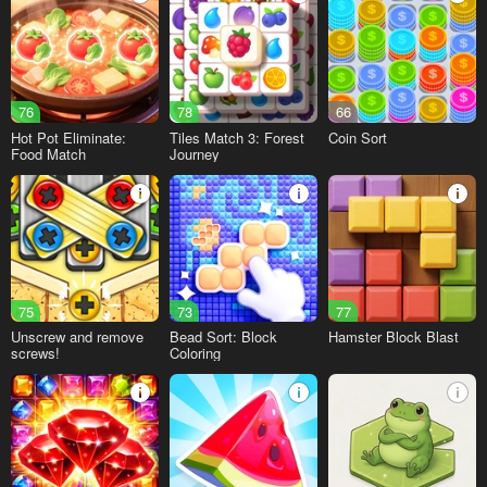
76
78
66
Hot Pot Eliminate:
Tiles Match 3: Forest
Coin Sort
Food Match
Journey
75
73
77
Unscrew and remove
Bead Sort: Block
Hamster Block Blast
screws!
Coloring