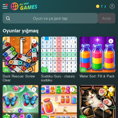
Axtar
Oyun və ya janrı tap
Oyunlar yığmaq
89
75
85
Duck Rescue: Screw
Sudoku Guru - classic
Water Sort: Fill & Pack
Clear
sudoku