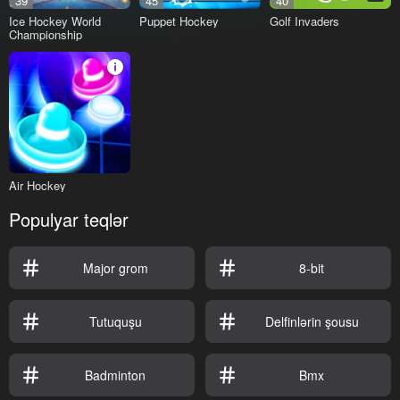
39
45
40
Ice Hockey World
Puppet Hockey
Golf Invaders
Championship
Air Hockey
Populyar teqlər
Major grom
8-bit
Tutuquşu
Delfinlərin şousu
Badminton
Bmx