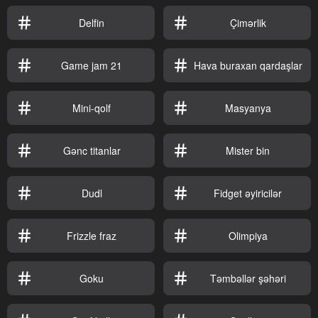
Delfin
Çimərlik
Game jam 21
Hava buraxan qardaşlar
Mini-qolf
Masyanya
Gənc titanlar
Mister bin
Dudl
Fidget əyiricilər
Frizzle fraz
Olimpiya
Goku
Təmbəllər şəhəri