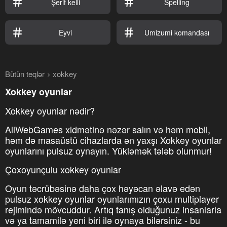
Şerif kelli
Spelling
Eyvi
Umizumi komandası
Bütün teqlər
xokkey
Xokkey oyunlar
Xokkey oyunlar nədir?
AllWebGames xidmətinə nəzər salın və həm mobil,
həm də masaüstü cihazlarda ən yaxşı Xokkey oyunlar
oyunlarını pulsuz oynayın. Yükləmək tələb olunmur!
Çoxoyunçulu xokkey oyunlar
Oyun təcrübəsinə daha çox həyəcan əlavə edən
pulsuz xokkey oyunlar oyunlarımızın çoxu multiplayer
rejimində mövcuddur. Artıq tanış olduğunuz insanlarla
və ya tamamilə yeni biri ilə oynaya bilərsiniz - bu