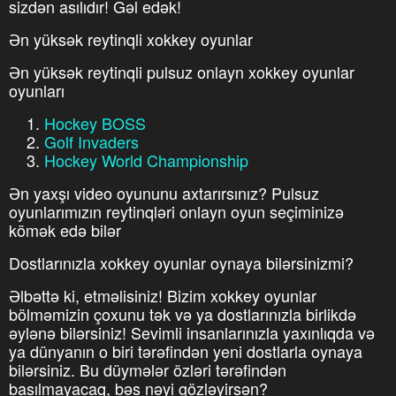
sizdən asılıdır! Gəl edək!
Ən yüksək reytinqli xokkey oyunlar
Ən yüksək reytinqli pulsuz onlayn xokkey oyunlar
oyunları
Hockey BOSS
Golf Invaders
Hockey World Championship
Ən yaxşı video oyununu axtarırsınız? Pulsuz
oyunlarımızın reytinqləri onlayn oyun seçiminizə
kömək edə bilər
Dostlarınızla xokkey oyunlar oynaya bilərsinizmi?
Əlbəttə ki, etməlisiniz! Bizim xokkey oyunlar
bölməmizin çoxunu tək və ya dostlarınızla birlikdə
əylənə bilərsiniz! Sevimli insanlarınızla yaxınlıqda və
ya dünyanın o biri tərəfindən yeni dostlarla oynaya
bilərsiniz. Bu düymələr özləri tərəfindən
basılmayacaq, bəs nəyi gözləyirsən?