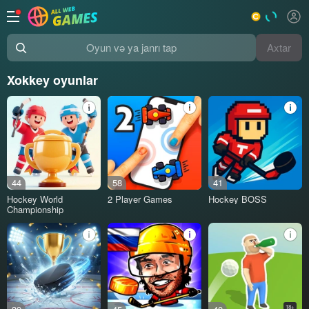
Axtar
Oyun və ya janrı tap
Xokkey oyunlar
44
58
41
Hockey World
2 Player Games
Hockey BOSS
Championship
18+