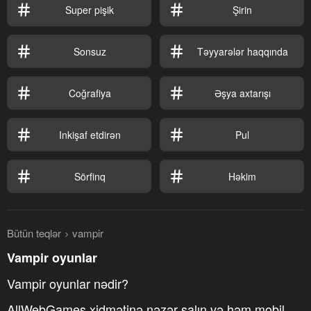
Super pişik
Şirin
Sonsuz
Təyyarələr haqqında
Coğrafiya
Əşya axtarışı
Inkişaf etdirən
Pul
Sörfinq
Həkim
Bütün teqlər
vampir
Vampir oyunlar
Vampir oyunlar nədir?
AllWebGames xidmətinə nəzər salın və həm mobil,