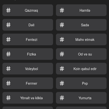
Qazmaq
Hamilə
Dəli
Sadə
Fentezi
Məhv etmək
Fizika
Od və su
Voleybol
Koin qəbul edir
Fermer
Pvp
Yönəlt və kliklə
Yumurta