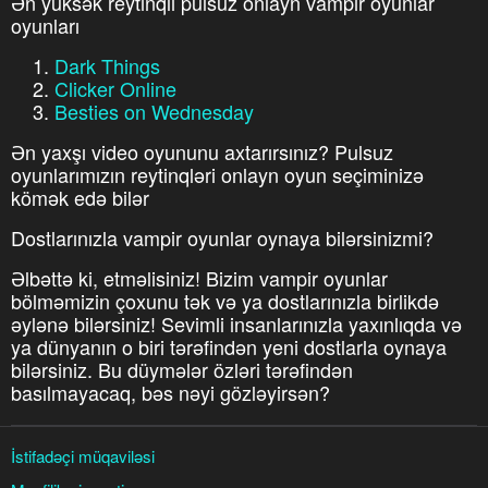
Ən yüksək reytinqli pulsuz onlayn vampir oyunlar
oyunları
Dark Things
Clicker Online
Besties on Wednesday
Ən yaxşı video oyununu axtarırsınız? Pulsuz
oyunlarımızın reytinqləri onlayn oyun seçiminizə
kömək edə bilər
Dostlarınızla vampir oyunlar oynaya bilərsinizmi?
Əlbəttə ki, etməlisiniz! Bizim vampir oyunlar
bölməmizin çoxunu tək və ya dostlarınızla birlikdə
əylənə bilərsiniz! Sevimli insanlarınızla yaxınlıqda və
ya dünyanın o biri tərəfindən yeni dostlarla oynaya
bilərsiniz. Bu düymələr özləri tərəfindən
basılmayacaq, bəs nəyi gözləyirsən?
İstifadəçi müqaviləsi