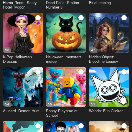
Horror Room: Scary
Dead Rails: Station
Final reaping
Hotel Tycoon
Number 8
53
47
K-Pop Halloween
Halloween: monsters
Hidden Object:
Dressup
merge
Bloodline Legacy
54
16+
59
51
Alucard. Demon Hunt
Poppy Playtime at
Wenda: Fun Clicker
School