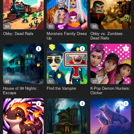
55
50
56
Obby: Dead Rails
Monsters Family Dress
Obby vs. Zombies:
Up
Dead Rails
48
51
37
House of 99 Nights:
Find the Vampire
K-Pop Demon Hunters:
Escape
Clicker