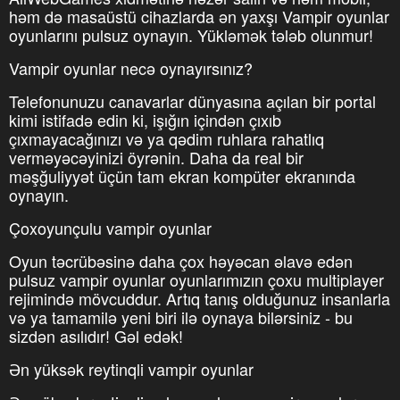
həm də masaüstü cihazlarda ən yaxşı Vampir oyunlar
oyunlarını pulsuz oynayın. Yükləmək tələb olunmur!
Vampir oyunlar necə oynayırsınız?
Telefonunuzu canavarlar dünyasına açılan bir portal
kimi istifadə edin ki, işığın içindən çıxıb
çıxmayacağınızı və ya qədim ruhlara rahatlıq
verməyəcəyinizi öyrənin. Daha da real bir
məşğuliyyət üçün tam ekran kompüter ekranında
oynayın.
Çoxoyunçulu vampir oyunlar
Oyun təcrübəsinə daha çox həyəcan əlavə edən
pulsuz vampir oyunlar oyunlarımızın çoxu multiplayer
rejimində mövcuddur. Artıq tanış olduğunuz insanlarla
və ya tamamilə yeni biri ilə oynaya bilərsiniz - bu
sizdən asılıdır! Gəl edək!
Ən yüksək reytinqli vampir oyunlar