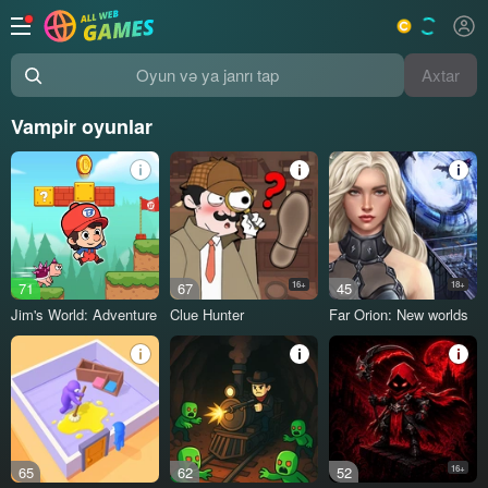
Axtar
Oyun və ya janrı tap
Vampir oyunlar
71
67
16+
45
18+
Jim's World: Adventure
Clue Hunter
Far Orion: New worlds
65
62
52
16+