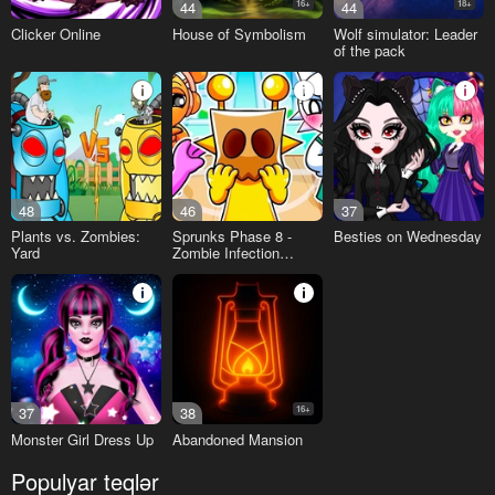
44
16+
44
18+
Clicker Online
House of Symbolism
Wolf simulator: Leader
of the pack
48
46
37
Plants vs. Zombies:
Sprunks Phase 8 -
Besties on Wednesday
Yard
Zombie Infection
playground
37
38
16+
Monster Girl Dress Up
Abandoned Mansion
Populyar teqlər