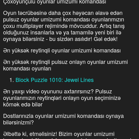
Çoxoyunçulu oyunlar umizumi komandası
Oyun təcrübəsinə daha çox həyəcan əlavə edən
pulsuz oyunlar umizumi komandası oyunlarımızın
çoxu multiplayer rejimində mövcuddur. Artıq tanış
olduğunuz insanlarla və ya tamamilə yeni biri ilə
oynaya bilərsiniz - bu sizdən asılıdır! Gəl edək!
Ən yüksək reytinqli oyunlar umizumi komandası
Ən yüksək reytinqli pulsuz onlayn oyunlar umizumi
komandası oyunları
Block Puzzle 1010: Jewel Lines
Ən yaxşı video oyununu axtarırsınız? Pulsuz
oyunlarımızın reytinqləri onlayn oyun seçiminizə
kömək edə bilər
Dostlarınızla oyunlar umizumi komandası oynaya
bilərsinizmi?
Əlbəttə ki, etməlisiniz! Bizim oyunlar umizumi