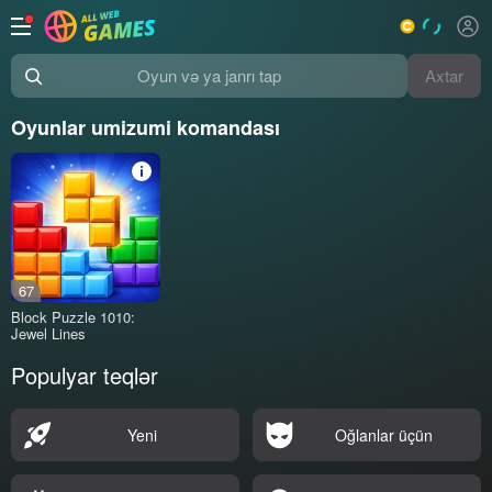
Axtar
Oyun və ya janrı tap
Oyunlar umizumi komandası
67
Block Puzzle 1010:
Jewel Lines
Populyar teqlər
Yeni
Oğlanlar üçün