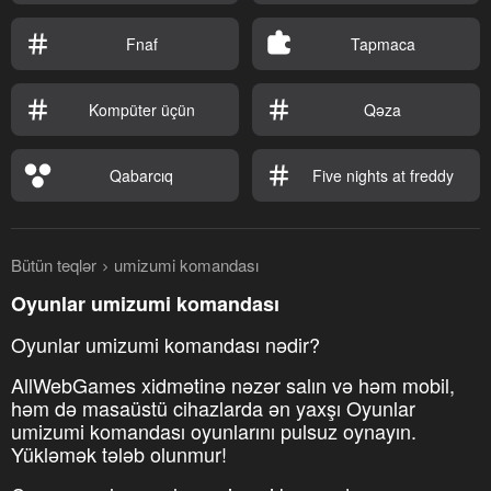
Fnaf
Tapmaca
Kompüter üçün
Qəza
Qabarcıq
Five nights at freddy
Bütün teqlər
umizumi komandası
Oyunlar umizumi komandası
Oyunlar umizumi komandası nədir?
AllWebGames xidmətinə nəzər salın və həm mobil,
həm də masaüstü cihazlarda ən yaxşı Oyunlar
umizumi komandası oyunlarını pulsuz oynayın.
Yükləmək tələb olunmur!