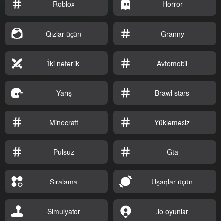
Roblox
Horror
Qızlar üçün
Granny
İ̇ki nəfərlik
Avtomobil
Yarış
Brawl stars
Minecraft
Yükləməsiz
Pulsuz
Gta
Sıralama
Uşaqlar üçün
Simulyator
.io oyunlar