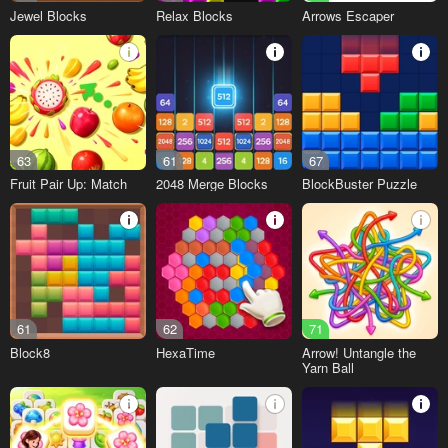
Jewel Blocks
Relax Blocks
Arrows Escaper
63
61
67
Fruit Pair Up: Match
2048 Merge Blocks
BlockBuster Puzzle
61
62
71
Block8
HexaTime
Arrow! Untangle the
Yarn Ball