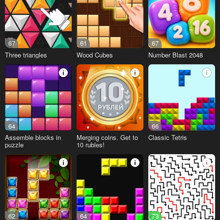
67
61
67
Three triangles
Wood Cubes
Number Blast 2048
64
66
Assemble blocks in
Merging coins. Get to
Classic Tetris
puzzle
10 rubles!
62
64
73