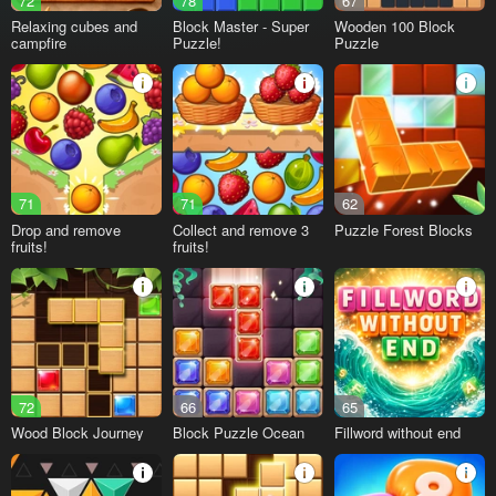
72
78
67
Relaxing cubes and
Block Master - Super
Wooden 100 Block
campfire
Puzzle!
Puzzle
71
71
62
Drop and remove
Collect and remove 3
Puzzle Forest Blocks
fruits!
fruits!
72
66
65
Wood Block Journey
Block Puzzle Ocean
Fillword without end