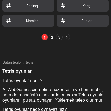
Reslinq
Yarış
Memlər
Ruhlar
1
2
3
Bütün teqlər
tetris
Tetris oyunlar
Tetris oyunlar nədir?
AllWebGames xidmətinə nəzər salın və həm mobil,
həm də masaüstü cihazlarda ən yaxşı Tetris oyunlar
oyunlarını pulsuz oynayın. Yükləmək tələb olunmur!
Tetris oyunlar necə oynayırsınız?