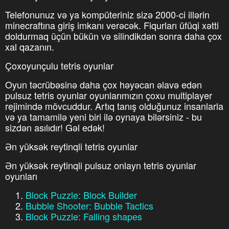
Telefonunuz və ya kompüteriniz sizə 2000-ci illərin
minecraftına giriş imkanı verəcək. Fiqurları üfüqi xətti
doldurmaq üçün bükün və silindikdən sonra daha çox
xal qazanın.
Çoxoyunçulu tetris oyunlar
Oyun təcrübəsinə daha çox həyəcan əlavə edən
pulsuz tetris oyunlar oyunlarımızın çoxu multiplayer
rejimində mövcuddur. Artıq tanış olduğunuz insanlarla
və ya tamamilə yeni biri ilə oynaya bilərsiniz - bu
sizdən asılıdır! Gəl edək!
Ən yüksək reytinqli tetris oyunlar
Ən yüksək reytinqli pulsuz onlayn tetris oyunlar
oyunları
Block Puzzle: Block Builder
Bubble Shooter: Bubble Tactics
Block Puzzle: Falling shapes