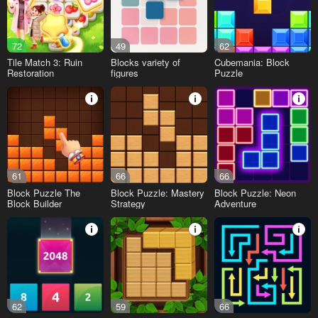
72
49
62
Tile Match 3: Ruin
Blocks variety of
Cubemania: Block
Restoration
figures
Puzzle
61
66
66
Block Puzzle The
Block Puzzle: Mastery
Block Puzzle: Neon
Block Builder
Strategy
Adventure
62
59
66