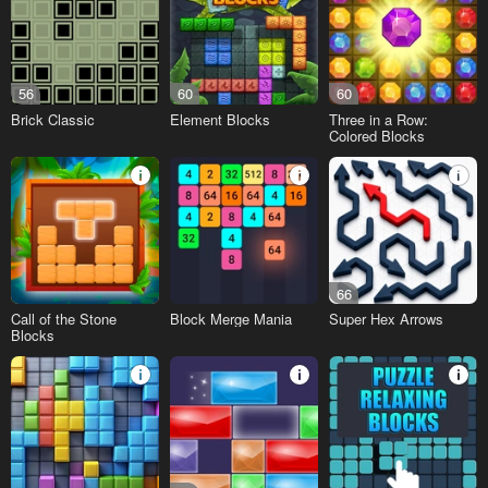
56
60
60
Brick Classic
Element Blocks
Three in a Row:
Colored Blocks
66
Call of the Stone
Block Merge Mania
Super Hex Arrows
Blocks