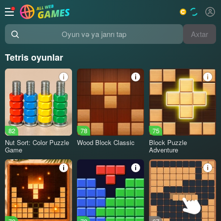
Axtar
Oyun və ya janrı tap
Tetris oyunlar
82
78
75
Nut Sort: Color Puzzle
Wood Block Classic
Block Puzzle
Game
Adventure