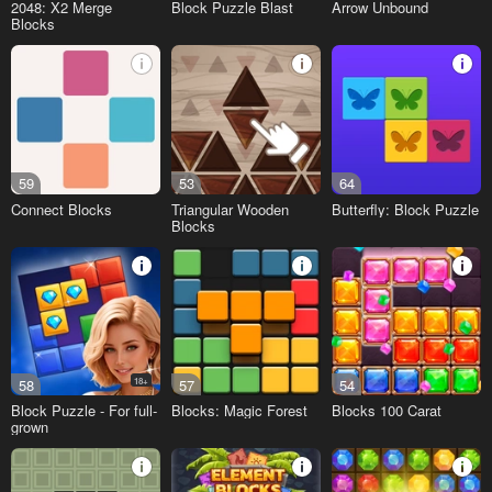
2048: X2 Merge
Block Puzzle Blast
Arrow Unbound
Blocks
59
53
64
Connect Blocks
Triangular Wooden
Butterfly: Block Puzzle
Blocks
58
18+
57
54
Block Puzzle - For full-
Blocks: Magic Forest
Blocks 100 Carat
grown