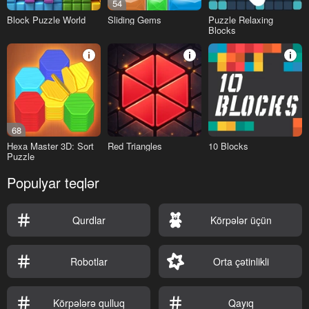
54
Block Puzzle World
Sliding Gems
Puzzle Relaxing
Blocks
68
Hexa Master 3D: Sort
Red Triangles
10 Blocks
Puzzle
Populyar teqlər
Qurdlar
Körpələr üçün
Robotlar
Orta çətinlikli
Körpələrə qulluq
Qayıq