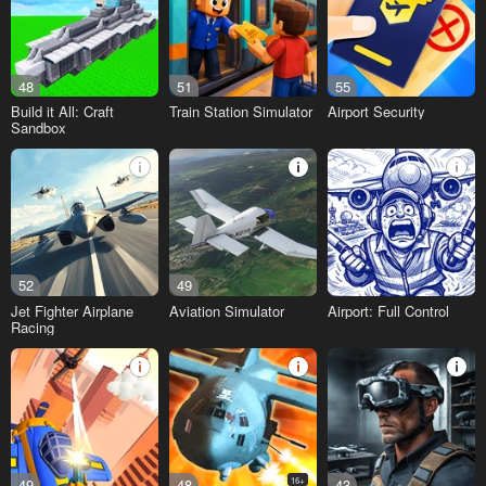
48
51
55
Build it All: Craft
Train Station Simulator
Airport Security
Sandbox
52
49
Jet Fighter Airplane
Aviation Simulator
Airport: Full Control
Racing
49
48
16+
43