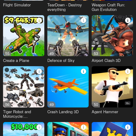
Flight Simulator
TearDown - Destroy
Weapon Craft Run:
everything
Gun Evolution
55
49
18+
53
16+
Create a Plane
Defence of Sky
Airport Clash 3D
56
49
50
16+
Tiger Robot and
Crash Landing 3D
Agent Hammer
Motorcycle:
Transformers