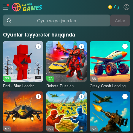
Axtar
Oyun və ya janrı tap
Oyunlar təyyarələr haqqında
77
16+
73
16+
66
Red - Blue Leader
Robots Russian
Crazy Crash Landing
57
68
18+
57