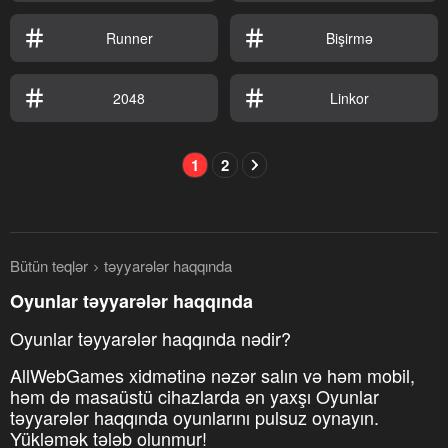
Runner
Bişirmə
2048
Linkor
1
2
Bütün teqlər
təyyarələr haqqında
Oyunlar təyyarələr haqqında
Oyunlar təyyarələr haqqında nədir?
AllWebGames xidmətinə nəzər salın və həm mobil,
həm də masaüstü cihazlarda ən yaxşı Oyunlar
təyyarələr haqqında oyunlarını pulsuz oynayın.
Yükləmək tələb olunmur!