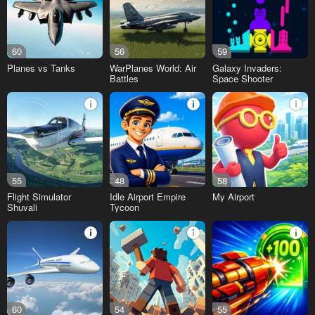
60
56
59
Planes vs Tanks
WarPlanes World: Air
Galaxy Invaders:
Battles
Space Shooter
55
48
58
Flight Simulator
Idle Airport Empire
My Airport
Shuvali
Tycoon
60
54
55