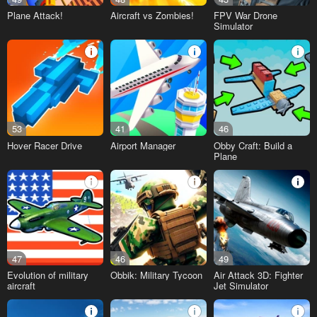
Plane Attack!
Aircraft vs Zombies!
FPV War Drone
Simulator
53
41
46
Hover Racer Drive
Airport Manager
Obby Craft: Build a
Plane
47
46
49
Evolution of military
Obbik: Military Tycoon
Air Attack 3D: Fighter
aircraft
Jet Simulator