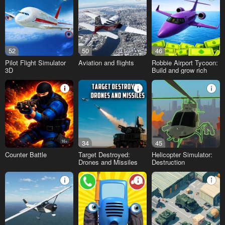
52
50
46
Pilot Flight Simulator
Aviation and flights
Robbie Airport Tycoon:
3D
Build and grow rich
16+
34
45
Counter Battle
Target Destroyed:
Helicopter Simulator:
Drones and Missiles
Destruction