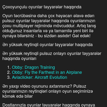
Çoxoyunçulu oyunlar təyyarələr haqqında
Oyun təcrübəsinə daha çox həyəcan əlavə edən
pulsuz oyunlar təyyarələr haqqında oyunlarımızın
çoxu multiplayer rejimində mövcuddur. Artıq tanış
olduğunuz insanlarla və ya tamamilə yeni biri ilə
oynaya bilərsiniz - bu sizdən asılıdır! Gəl edək!
Ən yüksək reytinqli oyunlar təyyarələr haqqında
Ən yüksək reytinqli pulsuz onlayn oyunlar təyyarələr
haqqında oyunları
Obby: Dragon Training
Obby: Fly the Farthest in an Airplane
Aviaclicker: Aircraft Evolution
Ən yaxşı video oyununu axtarırsınız? Pulsuz
oyunlarımızın reytinqləri onlayn oyun seçiminizə
kömək edə bilər
Dostlarınızla oyunlar təyyarələr haqqında oynaya