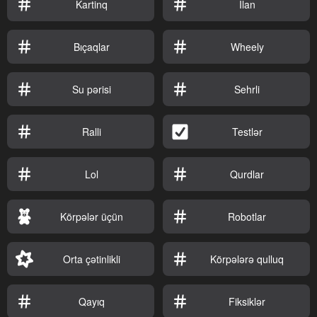
Kartinq
Ilan
Bıçaqlar
Wheely
Su pərisi
Sehrli
Ralli
Testlər
Lol
Qurdlar
Körpələr üçün
Robotlar
Orta çətinlikli
Körpələrə qulluq
Qayıq
Fiksiklər