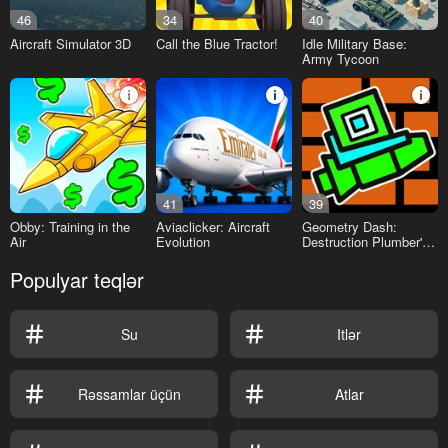
46
34
40
Aircraft Simulator 3D
Call the Blue Tractor!
Idle Military Base:
Army Tycoon
41
39
Obby: Training in the
Aviaclicker: Aircraft
Geometry Dash:
Air
Evolution
Destruction Plumber's
World
Populyar teqlər
Su
Itlər
Rəssamlar üçün
Atlar