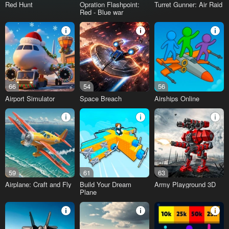
Red Hunt
Opration Flashpoint:
Turret Gunner: Air Raid
Red - Blue war
66
54
56
Airport Simulator
Space Breach
Airships Online
59
61
63
Airplane: Craft and Fly
Build Your Dream
Army Playground 3D
Plane