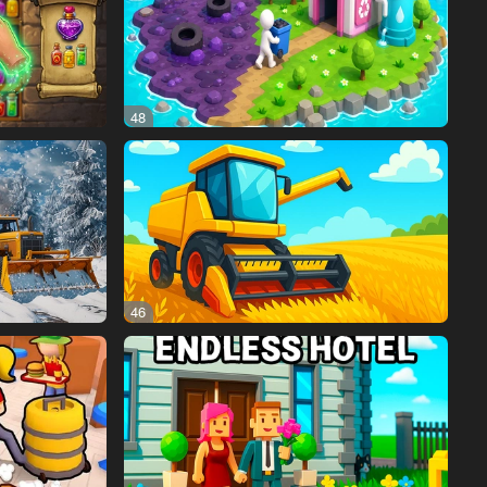
48
46