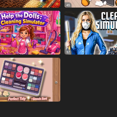
45
37