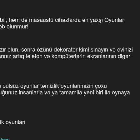
il, həm də masaüstü cihazlarda ən yaxşı Oyunlar
ləb olunmur!
 olun, sonra özünü dekorator kimi sınayın və evinizi
arınız artıq telefon və kompüterlərin ekranlarının digər
pulsuz oyunlar təmizlik oyunlarımızın çoxu
uğunuz insanlarla və ya tamamilə yeni biri ilə oynaya
ik oyunları
ting