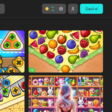
r
Daxil ol
72