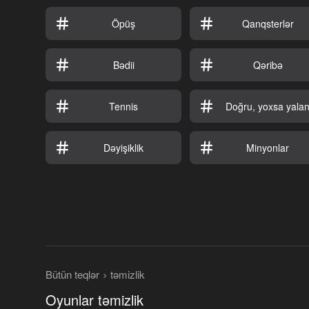
Öpüş
Qanqsterlər
Bədii
Qəribə
Tennis
Doğru, yoxsa yala
Dəyişiklik
Minyonlar
Bütün teqlər
təmizlik
Oyunlar təmizlik