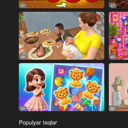
47
47
48
43
24
45
Populyar teqlər