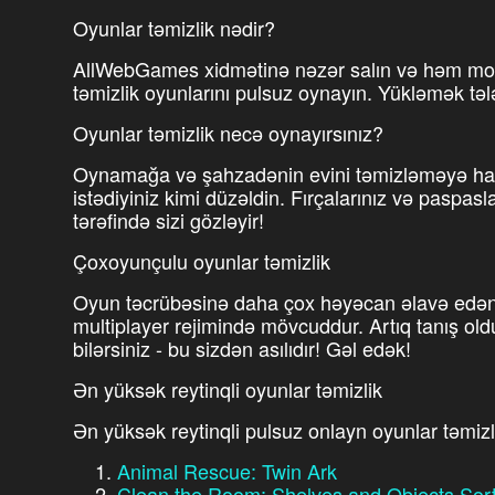
Oyunlar təmizlik nədir?
AllWebGames xidmətinə nəzər salın və həm mob
təmizlik oyunlarını pulsuz oynayın. Yükləmək tə
Oyunlar təmizlik necə oynayırsınız?
Oynamağa və şahzadənin evini təmizləməyə hazır
istədiyiniz kimi düzəldin. Fırçalarınız və paspasl
tərəfində sizi gözləyir!
Çoxoyunçulu oyunlar təmizlik
Oyun təcrübəsinə daha çox həyəcan əlavə edən 
multiplayer rejimində mövcuddur. Artıq tanış old
bilərsiniz - bu sizdən asılıdır! Gəl edək!
Ən yüksək reytinqli oyunlar təmizlik
Ən yüksək reytinqli pulsuz onlayn oyunlar təmizl
Animal Rescue: Twin Ark
Clean the Room: Shelves and Objects Sor