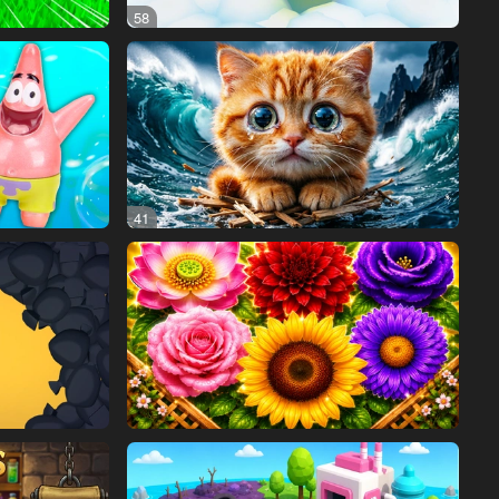
58
41