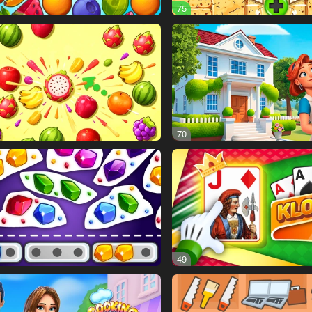
75
70
49