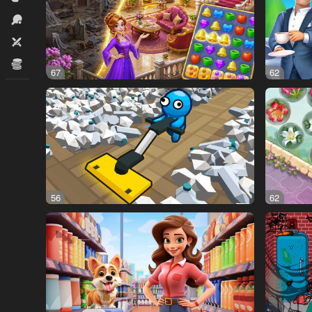
İdman
İki nəfərlik
İqtisadi
67
62
56
62