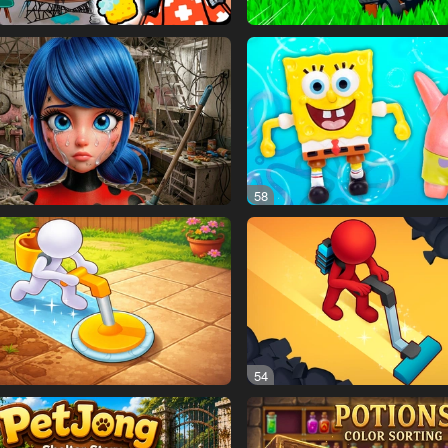
58
54