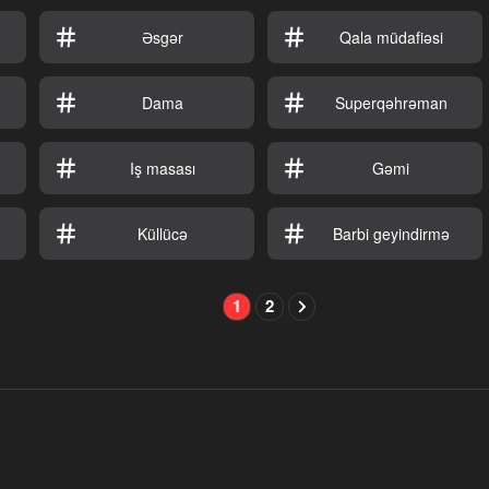
Əsgər
Qala müdafiəsi
Dama
Superqəhrəman
n
Iş masası
Gəmi
Küllücə
Barbi geyindirmə
1
2