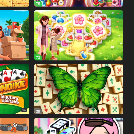
75
73
16+
39