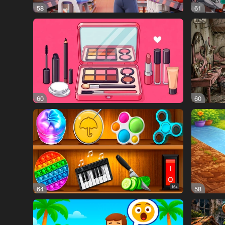
58
61
60
60
64
16+
58