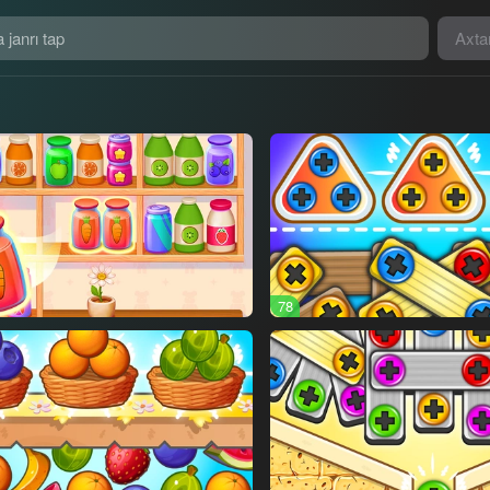
Axta
78