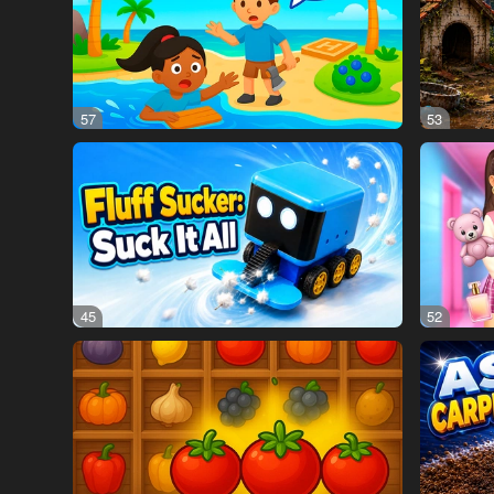
57
53
45
52