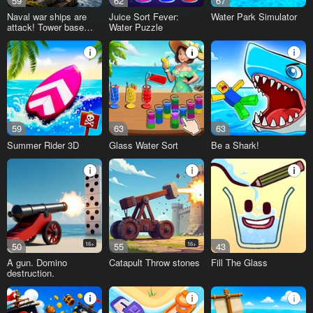
59
62
67
Naval war ships are
Juice Sort Fever:
Water Park Simulator
attack! Tower base
Water Puzzle
defense
59
63
63
Summer Rider 3D
Glass Water Sort
Be a Shark!
50
16+
55
16+
43
A gun. Domino
Catapult Throw stones
Fill The Glass
destruction.