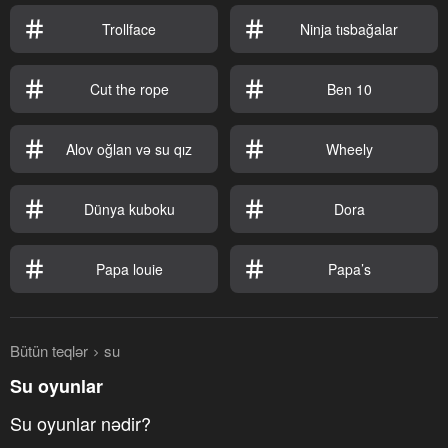
Trollface
Ninja tısbağalar
Cut the rope
Ben 10
Alov oğlan və su qız
Wheely
Dünya kuboku
Dora
Papa louie
Papa’s
Bütün teqlər
su
Su oyunlar
Su oyunlar nədir?