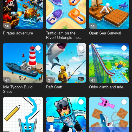
50
52
Pirates adventure
Traffic jam on the
Open Sea Survival
River! Untangle the
Boats
47
37
16+
41
Idle Tycoon Build
Raft Craft
Obby climb and ride
Ships