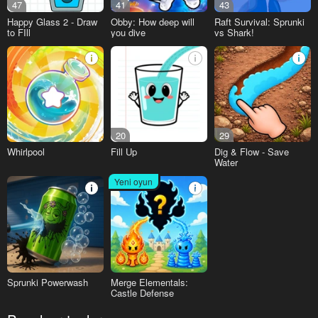
47
41
43
Happy Glass 2 - Draw
Obby: How deep will
Raft Survival: Sprunki
to FIll
you dive
vs Shark!
20
29
Whirlpool
Fill Up
Dig & Flow - Save
Water
Yeni oyun
Sprunki Powerwash
Merge Elementals:
Castle Defense