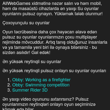
AllWebGames xidmətinə nəzər salın və həm mobil,
həm də masaüstü cihazlarda ən yaxşı Su oyunlar
oyunlarını pulsuz oynayın. Yükləmək tələb olunmur!
Çoxoyunçulu su oyunlar
Oyun təcrübəsinə daha çox həyəcan əlavə edən
pulsuz su oyunlar oyunlarımızın çoxu multiplayer
rejimində mövcuddur. Artıq tanış olduğunuz insanlarla
və ya tamamilə yeni biri ilə oynaya bilərsiniz - bu
sizdən asılıdır! Gəl edək!
Ən yüksək reytinqli su oyunlar
Ən yüksək reytinqli pulsuz onlayn su oyunlar oyunları
Obby: Working as a firefighter
Obby: Swimming competition
Summer Rider 3D
Ən yaxşı video oyununu axtarırsınız? Pulsuz
oyunlarımızın reytinqləri onlayn oyun seçiminizə
kömək edə bilər