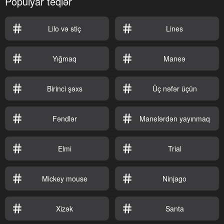
Populyar teqlər
Lilo və stiç
Lines
Yığmaq
Maneə
Birinci şəxs
Üç nəfər üçün
Fəndlər
Manelərdən yayınmaq
Elmi
Trial
Mickey mouse
Ninjago
Xizək
Santa