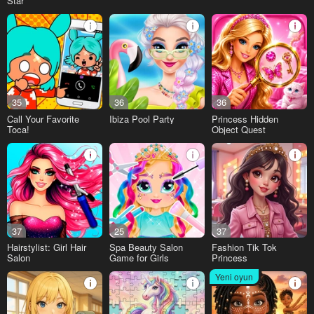
Star
35
36
36
Call Your Favorite
Ibiza Pool Party
Princess Hidden
Toca!
Object Quest
37
25
37
Hairstylist: Girl Hair
Spa Beauty Salon
Fashion Tik Tok
Salon
Game for Girls
Princess
Yeni oyun