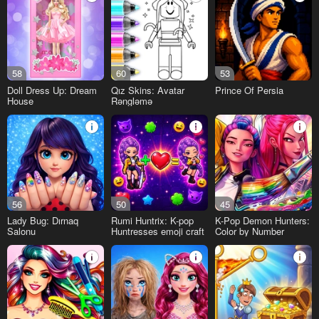
58
60
53
Doll Dress Up: Dream
Qız Skins: Avatar
Prince Of Persia
House
Rəngləmə
56
50
45
Lady Bug: Dırnaq
Rumi Huntrix: K-pop
K-Pop Demon Hunters:
Salonu
Huntresses emoji craft
Color by Number