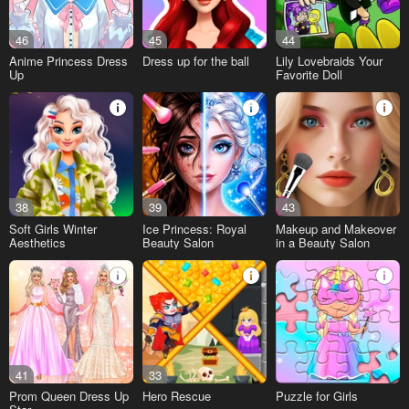
46
45
44
Anime Princess Dress
Dress up for the ball
Lily Lovebraids Your
Up
Favorite Doll
38
39
43
Soft Girls Winter
Ice Princess: Royal
Makeup and Makeover
Aesthetics
Beauty Salon
in a Beauty Salon
41
33
Prom Queen Dress Up
Hero Rescue
Puzzle for Girls