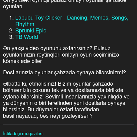
oyunları
Labubu Toy Clicker - Dancing, Memes, Songs,
Rhythm
Sprunki Epic
TB World
Ən yaxşı video oyununu axtarırsınız? Pulsuz
oyunlarımızın reytinqləri onlayn oyun seçiminizə
kömək edə bilər
Dostlarınızla oyunlar şahzadə oynaya bilərsinizmi?
Əlbəttə ki, etməlisiniz! Bizim oyunlar şahzadə
bölməmizin çoxunu tək və ya dostlarınızla birlikdə
əylənə bilərsiniz! Sevimli insanlarınızla yaxınlıqda və
ya dünyanın o biri tərəfindən yeni dostlarla oynaya
bilərsiniz. Bu düymələr özləri tərəfindən
basılmayacaq, bəs nəyi gözləyirsən?
İstifadəçi müqaviləsi