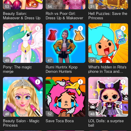
53
54
31
Beauty Salon:
Rich vs Poor Girl:
Hell Puzzles: Save the
Makeover & Dress Up
Dress Up & Makeover
Princess
49
47
54
Pony: The magic
Rumi Huntrix Kpop
What's hidden in Rita's
merge
Demon Hunters
phone in Toca and
Buca!
46
52
43
Beauty Salon - Magic
Save Toca Boca
LOL Dolls: a surprise
Princess
ball