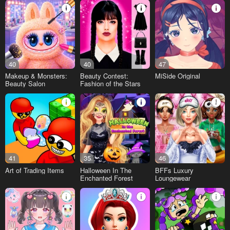
40
40
47
Makeup & Monsters:
Beauty Contest:
MiSide Original
Beauty Salon
Fashion of the Stars
41
35
46
Art of Trading Items
Halloween In The
BFFs Luxury
Enchanted Forest
Loungewear