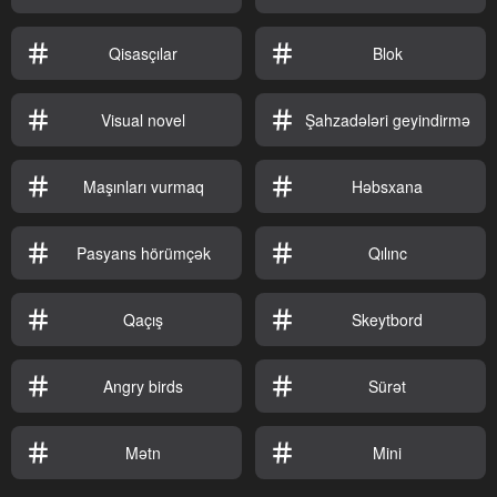
Qisasçılar
Blok
Visual novel
Şahzadələri geyindirmə
Maşınları vurmaq
Həbsxana
Pasyans hörümçək
Qılınc
Qaçış
Skeytbord
Angry birds
Sürət
Mətn
Mini