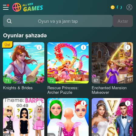
Axtar
Oyun və ya janrı tap
Oyunlar şahzadə
Üst
71
72
67
Knights & Brides
Rescue Princess:
Enchanted Mansion
Archer Puzzle
Makeover