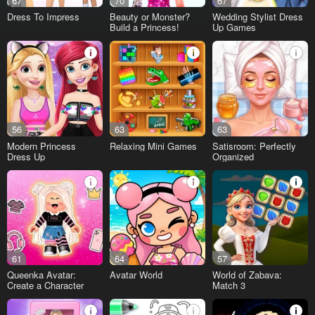
67
70
67
Dress To Impress
Beauty or Monster?
Wedding Stylist Dress
Build a Princess!
Up Games
56
63
63
Modern Princess
Relaxing Mini Games
Satisroom: Perfectly
Dress Up
Organized
61
64
57
Queenka Avatar:
Avatar World
World of Zabava:
Create a Character
Match 3