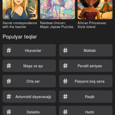
36
18+
36
Secret correspondence
Rainbow Unicorn:
African Princesses:
with the teacher
Magic Jigsaw Puzzles
Style Island
Populyar teqlər
Heyvanlar
Məktəb
Maşa və ayı
Penalti seriyası
Orta əsr
Pasyans boş xana
Avtomobil dayanacağı
Rəqib
Detektiv
Hərbi