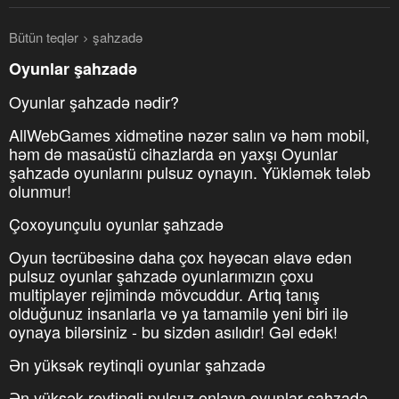
Bütün teqlər
şahzadə
Oyunlar şahzadə
Oyunlar şahzadə nədir?
AllWebGames xidmətinə nəzər salın və həm mobil,
həm də masaüstü cihazlarda ən yaxşı Oyunlar
şahzadə oyunlarını pulsuz oynayın. Yükləmək tələb
olunmur!
Çoxoyunçulu oyunlar şahzadə
Oyun təcrübəsinə daha çox həyəcan əlavə edən
pulsuz oyunlar şahzadə oyunlarımızın çoxu
multiplayer rejimində mövcuddur. Artıq tanış
olduğunuz insanlarla və ya tamamilə yeni biri ilə
oynaya bilərsiniz - bu sizdən asılıdır! Gəl edək!
Ən yüksək reytinqli oyunlar şahzadə
Ən yüksək reytinqli pulsuz onlayn oyunlar şahzadə