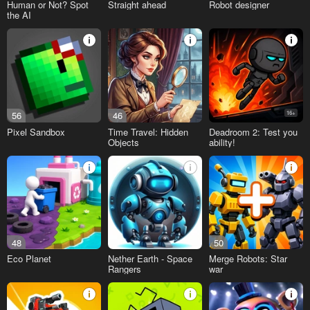
Human or Not? Spot
Straight ahead
Robot designer
the AI
56
46
16+
Pixel Sandbox
Time Travel: Hidden
Deadroom 2: Test you
Objects
ability!
48
50
Eco Planet
Nether Earth - Space
Merge Robots: Star
Rangers
war