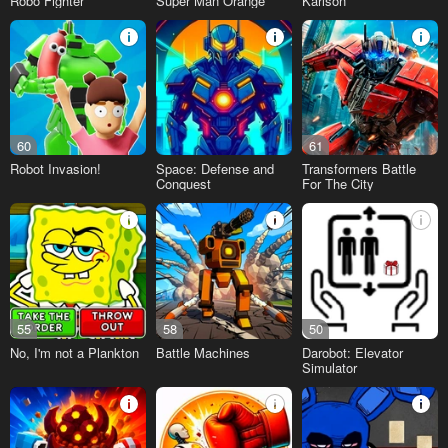
Robo Fighter
Super Man Orange
Karlson
60
61
Robot Invasion!
Space: Defense and
Transformers Battle
Conquest
For The City
55
58
50
No, I'm not a Plankton
Battle Machines
Darobot: Elevator
Simulator