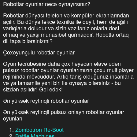
Robotlar oyunlar necə oynayırsınız?
Robotlar dünyası telefon və kompüter ekranlarından
açılır. Bu dünya təkcə texnika ilə deyil, həm də ağıllı
varlıqlarla doludur və sizin vəzifəniz onlarla dost
olmaq və yaxşı münasibət qurmaqdır. Robotla ortaq
dil tapa bilərsinizmi?
Çoxoyunçulu robotlar oyunlar
Oyun təcrübəsinə daha çox həyəcan əlavə edən
pulsuz robotlar oyunlar oyunlarımızın çoxu multiplayer
rejimində mövcuddur. Artıq tanış olduğunuz insanlarla
və ya tamamilə yeni biri ilə oynaya bilərsiniz - bu
sizdən asılıdır! Gəl edək!
Ən yüksək reytinqli robotlar oyunlar
Ən yüksək reytinqli pulsuz onlayn robotlar oyunlar
oyunları
Zombotron Re-Boot
Battle Machines