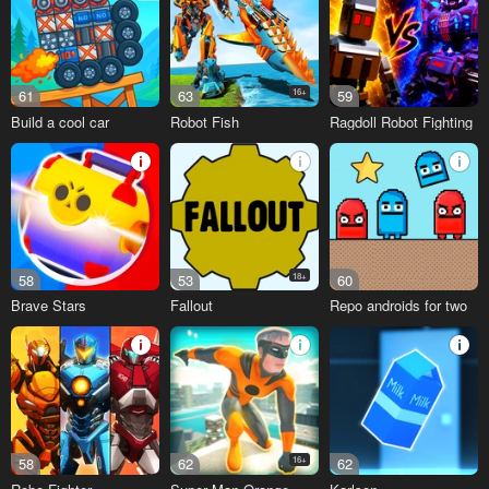
61
63
16+
59
Build a cool car
Robot Fish
Ragdoll Robot Fighting
58
53
18+
60
Brave Stars
Fallout
Repo androids for two
58
62
16+
62