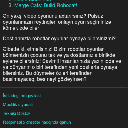
Merge Cats: Build Robocat!
Ən yaxşı video oyununu axtarırsınız? Pulsuz
oyunlarımızın reytinqləri onlayn oyun seçiminizə
kömək edə bilər
Dostlarınızla robotlar oyunlar oynaya bilərsinizmi?
Əlbəttə ki, etməlisiniz! Bizim robotlar oyunlar
bölməmizin çoxunu tək və ya dostlarınızla birlikdə
əylənə bilərsiniz! Sevimli insanlarınızla yaxınlıqda və
ya dünyanın o biri tərəfindən yeni dostlarla oynaya
bilərsiniz. Bu düymələr özləri tərəfindən
basılmayacaq, bəs nəyi gözləyirsən?
İstifadəçi müqaviləsi
Məxfilik siyasəti
Texniki Dəstək
Rəqəmsal xidmətlər haqqında qanun