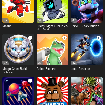
49
52
47
Mecha
Friday Night Funkin vs.
FNAF - Scary puzzle
Hex Mod
40
44
46
Merge Cats: Build
Robot Fighting
Loop Realities
Robocat!