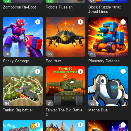
72
73
67
Zombotron Re-Boot
Robots Russian
Block Puzzle 1010:
Jewel Lines
70
56
60
Sticky Carnage
Red Hunt
Planetary Defense
64
61
65
Tanks: Big battle!
Tanks: The Big Battle
Mecha Duel
2