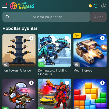
Axtar
Oyun və ya janrı tap
Robotlar oyunlar
Üst
63
77
56
Iron Towers Alliance
Dominators: Fighting
Mech Heroes
Dinosaurs
16+