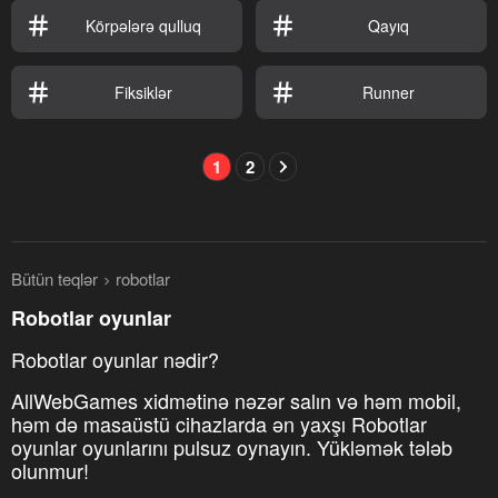
Körpələrə qulluq
Qayıq
Fiksiklər
Runner
1
2
Bütün teqlər
robotlar
Robotlar oyunlar
Robotlar oyunlar nədir?
AllWebGames xidmətinə nəzər salın və həm mobil,
həm də masaüstü cihazlarda ən yaxşı Robotlar
oyunlar oyunlarını pulsuz oynayın. Yükləmək tələb
olunmur!