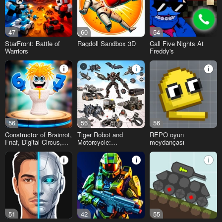
47
60
54
StarFront: Battle of
Ragdoll Sandbox 3D
Call Five Nights At
Warriors
Freddy's
56
56
56
Constructor of Brainrot,
Tiger Robot and
REPO oyun
Fnaf, Digital Circus,
Motorcycle:
meydançası
PvZ
Transformers
51
42
55