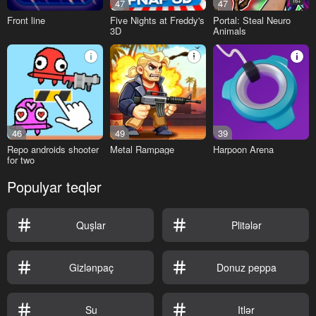
47
47
16+
Front line
Five Nights at Freddy's
Portal: Steal Neuro
3D
Animals
46
49
39
Repo androids shooter
Metal Rampage
Harpoon Arena
for two
Populyar teqlər
Quşlar
Plitələr
Gizlənpaç
Donuz peppa
Su
Itlər