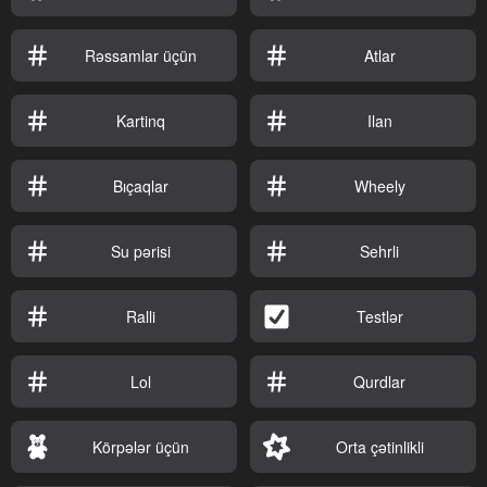
Rəssamlar üçün
Atlar
Kartinq
Ilan
Bıçaqlar
Wheely
Su pərisi
Sehrli
Ralli
Testlər
Lol
Qurdlar
Körpələr üçün
Orta çətinlikli