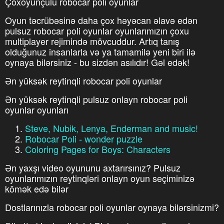
Çoxoyunçulu robocar poli oyunlar
Oyun təcrübəsinə daha çox həyəcan əlavə edən
pulsuz robocar poli oyunlar oyunlarımızın çoxu
multiplayer rejimində mövcuddur. Artıq tanış
olduğunuz insanlarla və ya tamamilə yeni biri ilə
oynaya bilərsiniz - bu sizdən asılıdır! Gəl edək!
Ən yüksək reytinqli robocar poli oyunlar
Ən yüksək reytinqli pulsuz onlayn robocar poli
oyunlar oyunları
Steve, Nubik, Lenya, Enderman and music!
Robocar Poli - wonder puzzle
Coloring Pages for Boys: Characters
Ən yaxşı video oyununu axtarırsınız? Pulsuz
oyunlarımızın reytinqləri onlayn oyun seçiminizə
kömək edə bilər
Dostlarınızla robocar poli oyunlar oynaya bilərsinizmi?