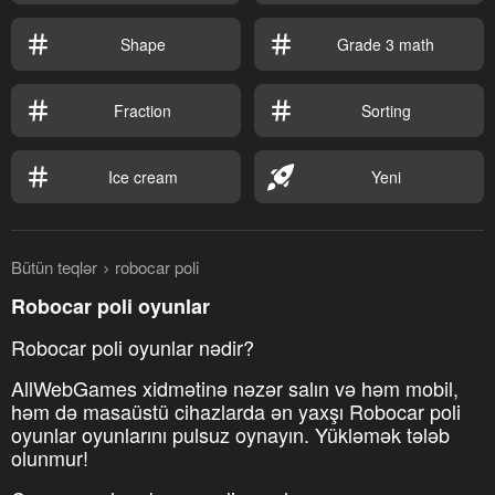
Shape
Grade 3 math
Fraction
Sorting
Ice cream
Yeni
Bütün teqlər
robocar poli
Robocar poli oyunlar
Robocar poli oyunlar nədir?
AllWebGames xidmətinə nəzər salın və həm mobil,
həm də masaüstü cihazlarda ən yaxşı Robocar poli
oyunlar oyunlarını pulsuz oynayın. Yükləmək tələb
olunmur!