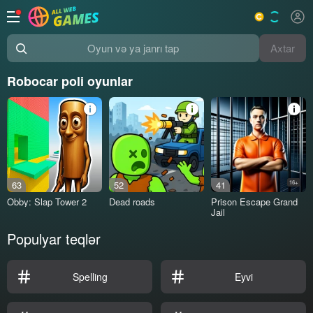
Axtar
Oyun və ya janrı tap
Robocar poli oyunlar
63
52
41
16+
Obby: Slap Tower 2
Dead roads
Prison Escape Grand
Jail
Populyar teqlər
Spelling
Eyvi