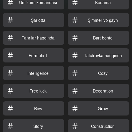
Umizumi komandası
Koqama
Şarlotta
Şimmer və şayn
Tanrılar haqqında
Bart bonte
Formula 1
Tatuirovka haqqında
Intelligence
Cozy
Free kick
Decoration
Bow
Grow
Story
Construction