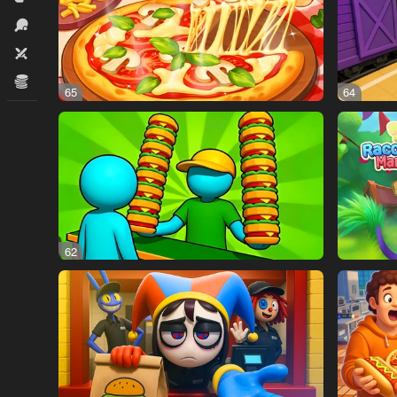
İdman
İki nəfərlik
İqtisadi
65
64
62