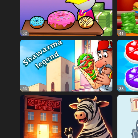
52
41
53
38