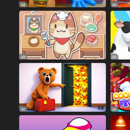
58
60
48
52
50
16+
56