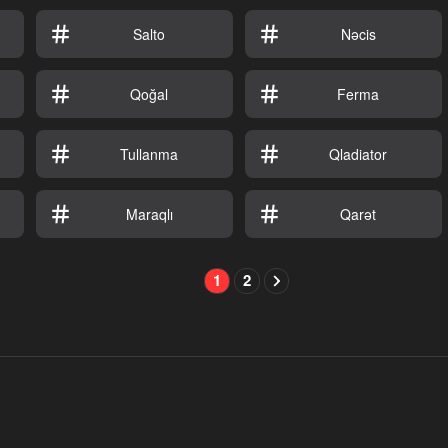
Salto
Nəcis
Qoğal
Ferma
Tullanma
Qladiator
Maraqlı
Qarət
1
2