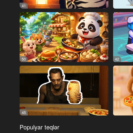
41
50
42
45
Populyar teqlər