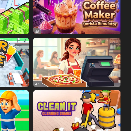
48
47