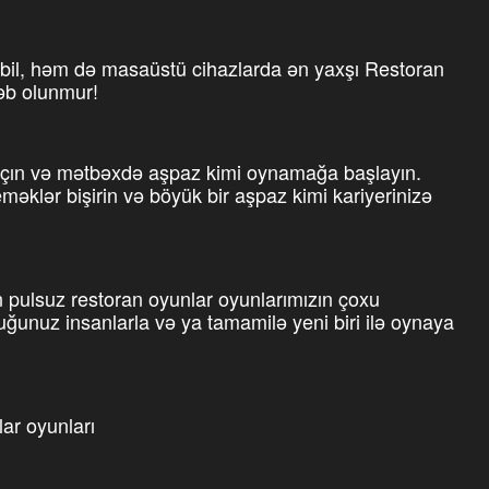
il, həm də masaüstü cihazlarda ən yaxşı Restoran
ləb olunmur!
ı açın və mətbəxdə aşpaz kimi oynamağa başlayın.
yeməklər bişirin və böyük bir aşpaz kimi kariyerinizə
pulsuz restoran oyunlar oyunlarımızın çoxu
uğunuz insanlarla və ya tamamilə yeni biri ilə oynaya
ar oyunları