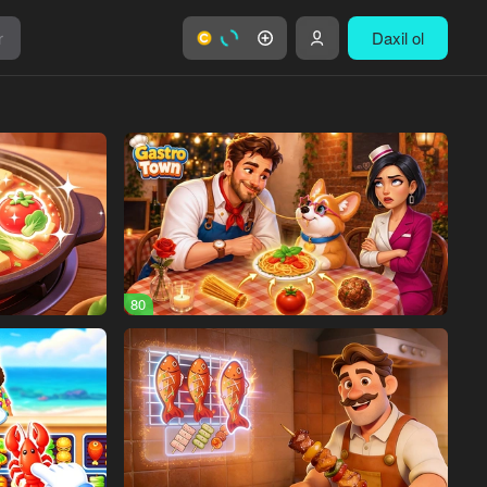
r
Daxil ol
80