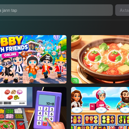
Axta
75