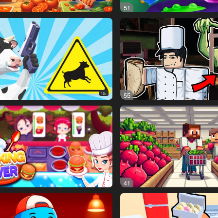
51
16+
55
41