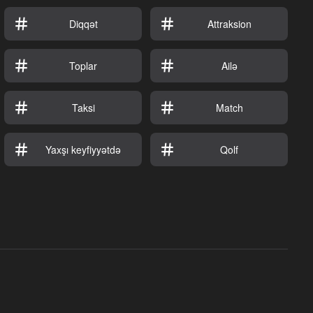
Diqqət
Attraksion
Toplar
Ailə
Taksi
Match
Yaxşı keyfiyyətdə
Qolf