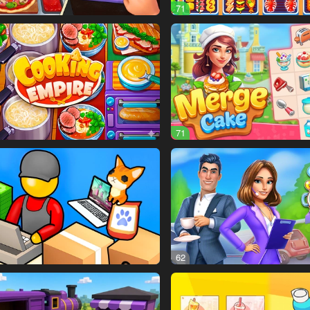
71
71
62