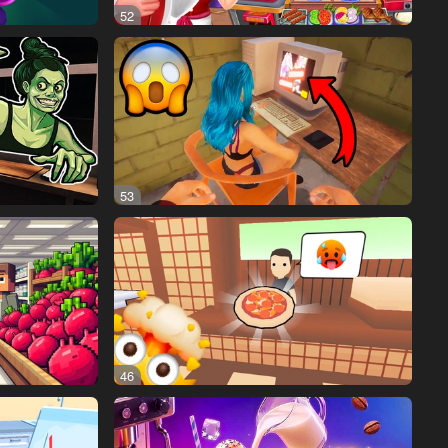
52
53
46