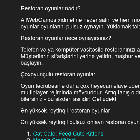
Restoran oyunlar nədir?
AllWebGames xidmətinə nəzər salın və həm mob
oyunlar oyunlarını pulsuz oynayın. Yükləmək tə
Restoran oyunlar necə oynayırsınız?
Telefon və ya kompüter vasitəsilə restoranınız
Müştərilərin sifarişlərini yerinə yetirin, məşhur 
başlayın.
Çoxoyunçulu restoran oyunlar
Oyun təcrübəsinə daha çox həyəcan əlavə edən 
multiplayer rejimində mövcuddur. Artıq tanış old
bilərsiniz - bu sizdən asılıdır! Gəl edək!
Ən yüksək reytinqli restoran oyunlar
Ən yüksək reytinqli pulsuz onlayn restoran oyunl
Cat Cafe: Feed Cute Kittens
Noob's CraftMart