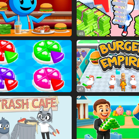
49
47