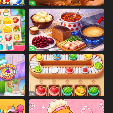
76
72
66