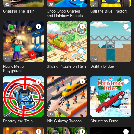
42
39
34
Chasing The Train
Choo Choo Charles
Call the Blue Tractor!
and Rainbow Friends
37
39
Nubik Metro
Sliding Puzzle on Rails
Build a bridge
Playground
35
Destroy the Train
Idle Subway Tycoon
Christmas Drive