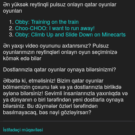
Ən yüksək reytinqli pulsuz onlayn qatar oyunlar
oyunları
Obby: Training on the train
Choo-CHOO: I want to run away!
Obby: Climb Up and Slide Down on Minecarts
Ən yaxşı video oyununu axtarırsınız? Pulsuz
oyunlarımızın reytinqləri onlayn oyun seçiminizə
kömək edə bilər
Dostlarınızla qatar oyunlar oynaya bilərsinizmi?
Əlbəttə ki, etməlisiniz! Bizim qatar oyunlar
bölməmizin çoxunu tək və ya dostlarınızla birlikdə
əylənə bilərsiniz! Sevimli insanlarınızla yaxınlıqda və
ya dünyanın o biri tərəfindən yeni dostlarla oynaya
bilərsiniz. Bu düymələr özləri tərəfindən
basılmayacaq, bəs nəyi gözləyirsən?
İstifadəçi müqaviləsi