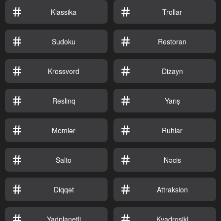
Klassika
Trollar
Sudoku
Restoran
Krossvord
Dizayn
Reslinq
Yarış
Memlər
Ruhlar
Salto
Nəcis
Diqqət
Attraksion
Yadplanetli
Kvadrosikl