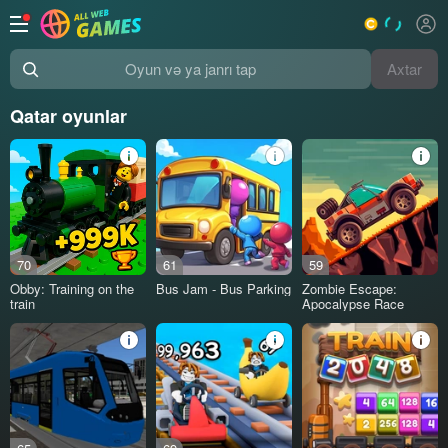
Axtar
Oyun və ya janrı tap
Qatar oyunlar
70
61
59
Obby: Training on the
Bus Jam - Bus Parking
Zombie Escape:
train
Apocalypse Race