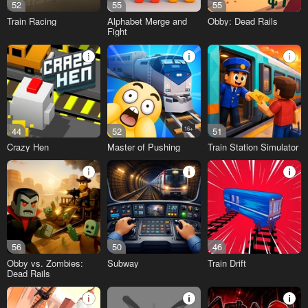
52
55
55
Train Racing
Alphabet Merge and
Obby: Dead Rails
Fight
44
52
16+
51
Crazy Hen
Master of Pushing
Train Station Simulator
56
50
46
Obby vs. Zombies:
Subway
Train Drift
Dead Rails