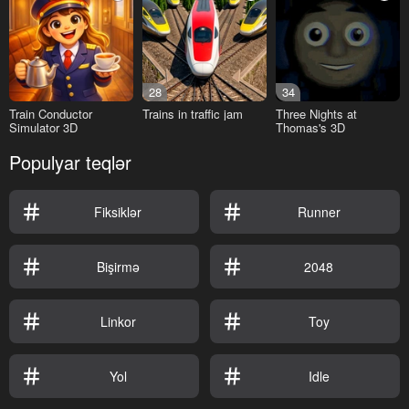
28
34
Train Conductor
Trains in traffic jam
Three Nights at
Simulator 3D
Thomas's 3D
Populyar teqlər
Fiksiklər
Runner
Bişirmə
2048
Linkor
Toy
Yol
Idle