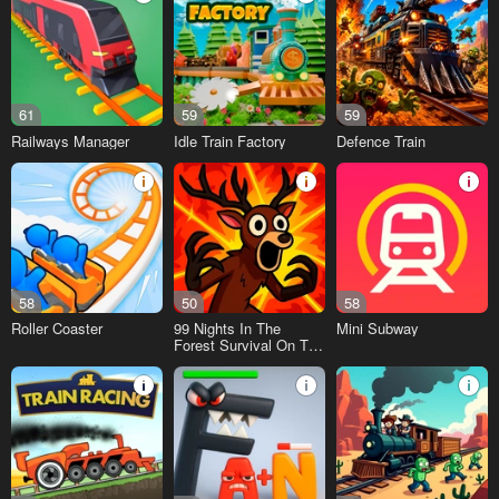
61
59
59
Railways Manager
Idle Train Factory
Defence Train
58
50
58
Roller Coaster
99 Nights In The
Mini Subway
Forest Survival On The
Train