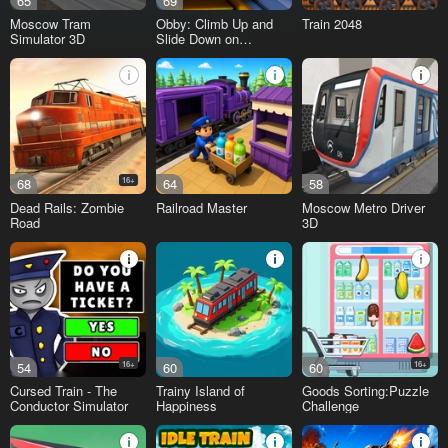
65
69
Moscow Tram
Obby: Climb Up and
Train 2048
Simulator 3D
Slide Down on
Minecarts
68
16+
64
58
Dead Rails: Zombie
Railroad Master
Moscow Metro Driver
Road
3D
54
16+
60
60
16+
Cursed Train - The
Trainy Island of
Goods Sorting:Puzzle
Conductor Simulator
Happiness
Challenge