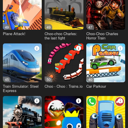
49
49
47
Plane Attack!
Choo-choo Charles:
Choo-Choo Charles
the last fight
Horror Train
45
50
40
Train Simulator: Steel
Choo - Choo : Trains.io
Car Parkour
Express