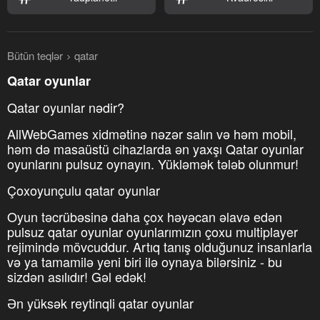
Bütün teqlər
qatar
Qatar oyunlar
Qatar oyunlar nədir?
AllWebGames xidmətinə nəzər salın və həm mobil,
həm də masaüstü cihazlarda ən yaxşı Qatar oyunlar
oyunlarını pulsuz oynayın. Yükləmək tələb olunmur!
Çoxoyunçulu qatar oyunlar
Oyun təcrübəsinə daha çox həyəcan əlavə edən
pulsuz qatar oyunlar oyunlarımızın çoxu multiplayer
rejimində mövcuddur. Artıq tanış olduğunuz insanlarla
və ya tamamilə yeni biri ilə oynaya bilərsiniz - bu
sizdən asılıdır! Gəl edək!
Ən yüksək reytinqli qatar oyunlar