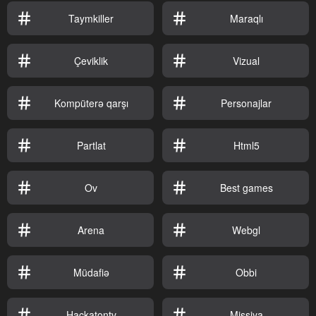
Taymkiller
Maraqlı
Çeviklik
Vizual
Kompüterə qarşı
Personajlar
Partlat
Html5
Ov
Best games
Arena
Webgl
Müdafiə
Obbi
Hackatontv
Missiya