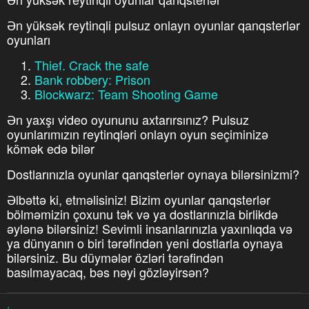
Ən yüksək reytinqli pulsuz onlayn oyunlar qanqsterlər
oyunları
Thief. Crack the safe
Bank robbery: Prison
Blockwarz: Team Shooting Game
Ən yaxşı video oyununu axtarırsınız? Pulsuz
oyunlarımızın reytinqləri onlayn oyun seçiminizə
kömək edə bilər
Dostlarınızla oyunlar qanqsterlər oynaya bilərsinizmi?
Əlbəttə ki, etməlisiniz! Bizim oyunlar qanqsterlər
bölməmizin çoxunu tək və ya dostlarınızla birlikdə
əylənə bilərsiniz! Sevimli insanlarınızla yaxınlıqda və
ya dünyanın o biri tərəfindən yeni dostlarla oynaya
bilərsiniz. Bu düymələr özləri tərəfindən
basılmayacaq, bəs nəyi gözləyirsən?