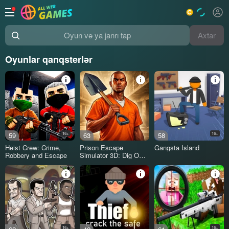
Axtar
Oyun və ya janrı tap
Oyunlar qanqsterlər
59
16+
63
58
16+
Heist Crew: Crime,
Prison Escape
Gangsta Island
Robbery and Escape
Simulator 3D: Dig Out
Master Journey
16+
16+