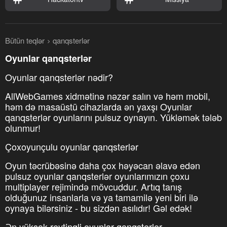
Bütün teqlər
qanqsterlər
Oyunlar qanqsterlər
Oyunlar qanqsterlər nədir?
AllWebGames xidmətinə nəzər salın və həm mobil,
həm də masaüstü cihazlarda ən yaxşı Oyunlar
qanqsterlər oyunlarını pulsuz oynayın. Yükləmək tələb
olunmur!
Çoxoyunçulu oyunlar qanqsterlər
Oyun təcrübəsinə daha çox həyəcan əlavə edən
pulsuz oyunlar qanqsterlər oyunlarımızın çoxu
multiplayer rejimində mövcuddur. Artıq tanış
olduğunuz insanlarla və ya tamamilə yeni biri ilə
oynaya bilərsiniz - bu sizdən asılıdır! Gəl edək!
Ən yüksək reytinqli oyunlar qanqsterlər