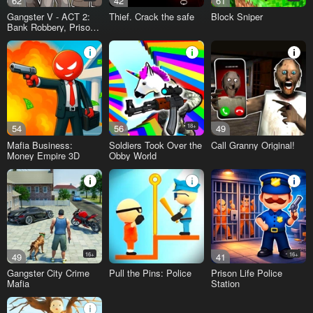
62
42
61
Gangster V - ACT 2:
Thief. Crack the safe
Block Sniper
Bank Robbery, Prison
Break!
54
56
18+
49
Mafia Business:
Soldiers Took Over the
Call Granny Original!
Money Empire 3D
Obby World
49
16+
41
16+
Gangster City Crime
Pull the Pins: Police
Prison Life Police
Mafia
Station