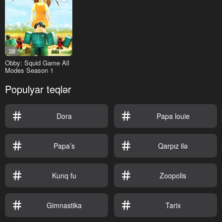
38
Obby: Squid Game All
Modes Season 1
Populyar teqlər
Dora
Papa louie
Papa’s
Qarpız ilə
Kunq fu
Zoopolis
Gimnastika
Tarix