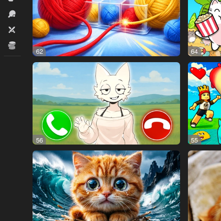
İdman
İki nəfərlik
İqtisadi
62
64
56
55