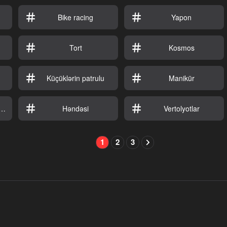
Bike racing
Yapon
Tort
Kosmos
Küçüklərin patrulu
Manikür
nı necə əhliləşdirməli
Həndəsi
Vertolyotlar
1
2
3