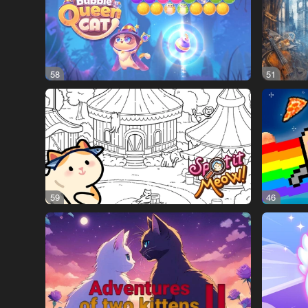
58
51
59
46