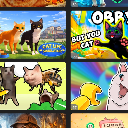
52
56
57