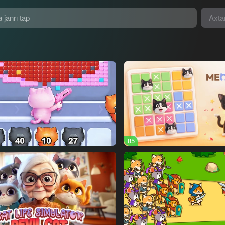
Axta
85