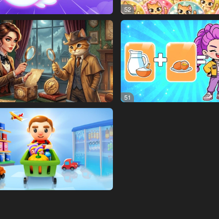
52
51