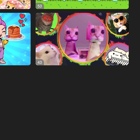
53
43