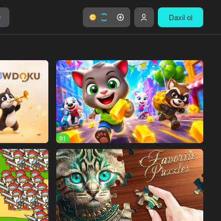
r
Daxil ol
81