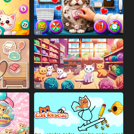
41
46