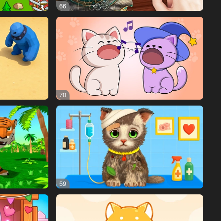
66
70
59