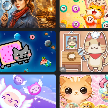
58
48