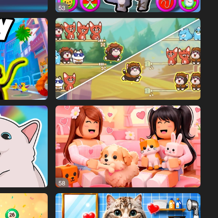
53
58