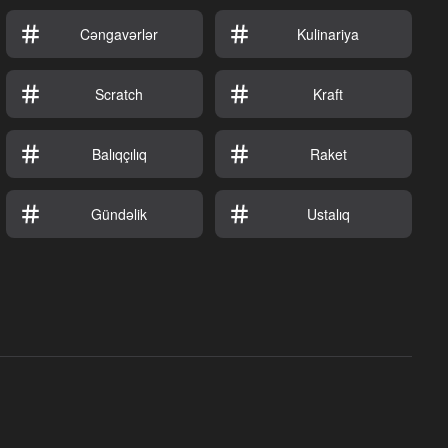
Cəngavərlər
Kulinariya
Scratch
Kraft
Balıqçılıq
Raket
Gündəlik
Ustalıq