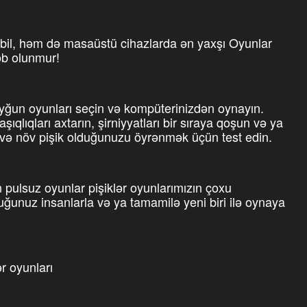
il, həm də masaüstü cihazlarda ən yaxşı Oyunlar
əb olunmur!
yğun oyunları seçin və kompüterinizdən oynayın.
ıqlıqları axtarın, şirniyyatları bir sıraya qoşun və ya
in və növ pişik olduğunuzu öyrənmək üçün test edin.
ulsuz oyunlar pişiklər oyunlarımızın çoxu
uğunuz insanlarla və ya tamamilə yeni biri ilə oynaya
r oyunları