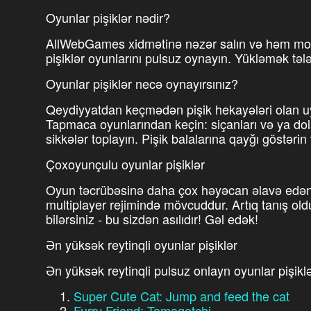
Oyunlar pişiklər nədir?
AllWebGames xidmətinə nəzər salın və həm mob
pişiklər oyunlarını pulsuz oynayın. Yükləmək təl
Oyunlar pişiklər necə oynayırsınız?
Qeydiyyatdan keçmədən pişik hekayələri olan u
Tapmaca oyunlarından keçin: siçanları və ya dolaş
sikkələr toplayın. Pişik balalarına qayğı göstər
Çoxoyunçulu oyunlar pişiklər
Oyun təcrübəsinə daha çox həyəcan əlavə edən p
multiplayer rejimində mövcuddur. Artıq tanış old
bilərsiniz - bu sizdən asılıdır! Gəl edək!
Ən yüksək reytinqli oyunlar pişiklər
Ən yüksək reytinqli pulsuz onlayn oyunlar pişiklə
Super Cute Cat: Jump and feed the cat
Furry Friend: Tamagotchi