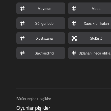
Meymun
Moda
Süngər bob
Xaos xronikaları
Xəstəxana
Stolüstü
Sakitləşdirici
Əjdaha
Bütün teqlər
pişiklər
Oyunlar pişiklər