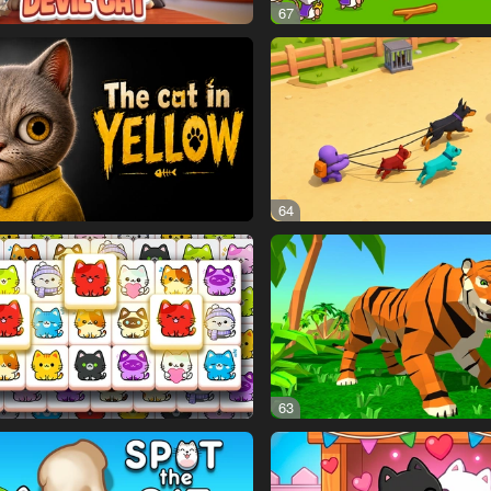
67
64
63