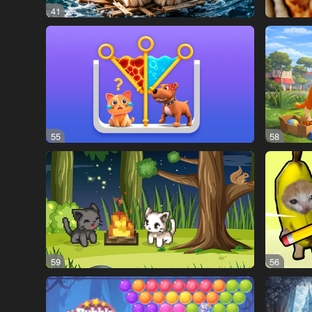
41
55
58
59
56