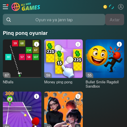
Axtar
Oyun və ya janrı tap
Pinq ponq oyunlar
67
59
55
NBalls
Money ping pong
Bullet Smile Ragdoll
Sandbox
18+