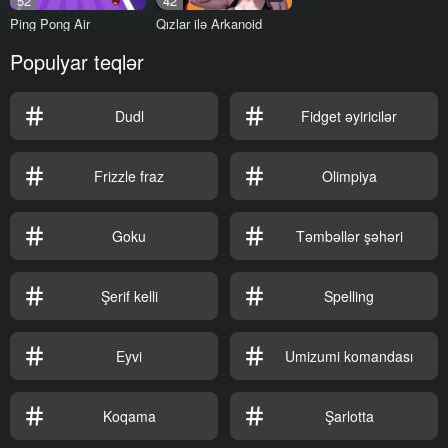
52
42
Ping Pong Air
Qızlar ilə Arkanoid
Populyar teqlər
Dudl
Fidget əyiricilər
Frizzle fraz
Olimpiya
Goku
Təmbəllər şəhəri
Şerif kelli
Spelling
Eyvi
Umizumi komandası
Koqama
Şarlotta