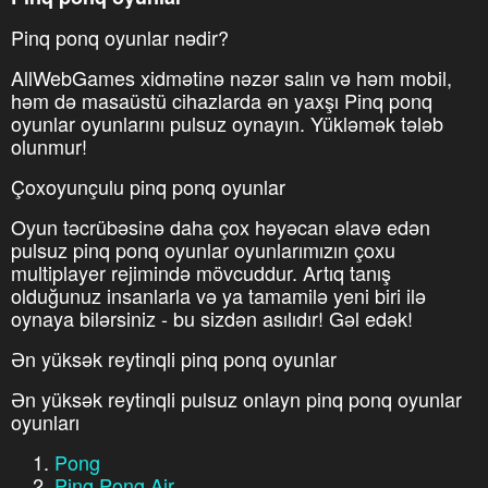
Pinq ponq oyunlar nədir?
AllWebGames xidmətinə nəzər salın və həm mobil,
həm də masaüstü cihazlarda ən yaxşı Pinq ponq
oyunlar oyunlarını pulsuz oynayın. Yükləmək tələb
olunmur!
Çoxoyunçulu pinq ponq oyunlar
Oyun təcrübəsinə daha çox həyəcan əlavə edən
pulsuz pinq ponq oyunlar oyunlarımızın çoxu
multiplayer rejimində mövcuddur. Artıq tanış
olduğunuz insanlarla və ya tamamilə yeni biri ilə
oynaya bilərsiniz - bu sizdən asılıdır! Gəl edək!
Ən yüksək reytinqli pinq ponq oyunlar
Ən yüksək reytinqli pulsuz onlayn pinq ponq oyunlar
oyunları
Pong
Ping Pong Air