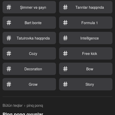
Şimmer və şayn
Tanrılar haqqında
Bart bonte
Formula 1
Tatuirovka haqqında
Intelligence
Cozy
Free kick
Decoration
Bow
Grow
Story
Bütün teqlər
pinq ponq
Pinq ponq oyunlar