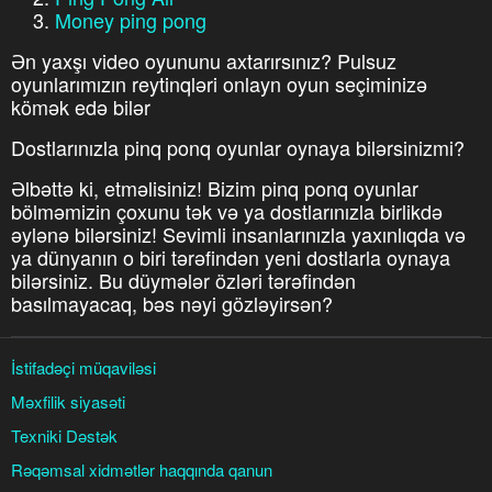
Money ping pong
Ən yaxşı video oyununu axtarırsınız? Pulsuz
oyunlarımızın reytinqləri onlayn oyun seçiminizə
kömək edə bilər
Dostlarınızla pinq ponq oyunlar oynaya bilərsinizmi?
Əlbəttə ki, etməlisiniz! Bizim pinq ponq oyunlar
bölməmizin çoxunu tək və ya dostlarınızla birlikdə
əylənə bilərsiniz! Sevimli insanlarınızla yaxınlıqda və
ya dünyanın o biri tərəfindən yeni dostlarla oynaya
bilərsiniz. Bu düymələr özləri tərəfindən
basılmayacaq, bəs nəyi gözləyirsən?
İstifadəçi müqaviləsi
Məxfilik siyasəti
Texniki Dəstək
Rəqəmsal xidmətlər haqqında qanun