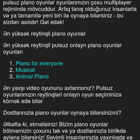
pulsuz piano oyunlar oyunlarımızın çoxu multiplayer
rejimində mövcuddur. Artıq tanış olduğunuz insanlarla
və ya tamamilə yeni biri ilə oynaya bilərsiniz - bu
sizdən asılıdır! Gəl edək!
Ən yüksək reytinqli piano oyunlar
Ən yüksək reytinqli pulsuz onlayn piano oyunlar
oyunları
Piano for everyone
Musicat
Animal Piano
Ən yaxşı video oyununu axtarırsınız? Pulsuz
oyunlarımızın reytinqləri onlayn oyun seçiminizə
kömək edə bilər
Dostlarınızla piano oyunlar oynaya bilərsinizmi?
Əlbəttə ki, etməlisiniz! Bizim piano oyunlar
bölməmizin çoxunu tək və ya dostlarınızla birlikdə
əylənə bilərsiniz! Sevimli insanlarınızla yaxınlıqda və