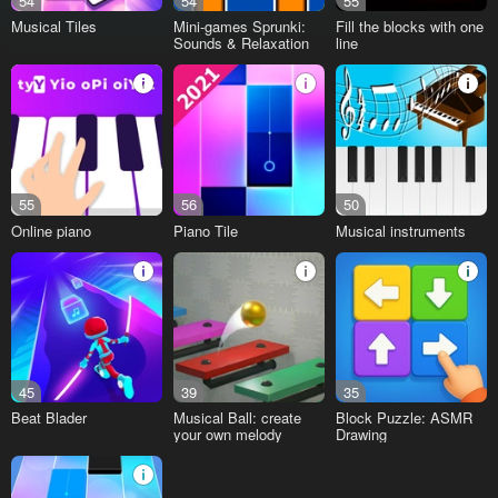
54
54
55
Musical Tiles
Mini-games Sprunki:
Fill the blocks with one
Sounds & Relaxation
line
55
56
50
Online piano
Piano Tile
Musical instruments
45
39
35
Beat Blader
Musical Ball: create
Block Puzzle: ASMR
your own melody
Drawing