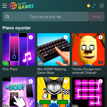
Axtar
Oyun və ya janrı tap
Piano oyunlar
71
64
16+
41
16+
Only Piano
Mini ASMR Relaxing
Timoha Escape from
Game Relax
minicraft Original!