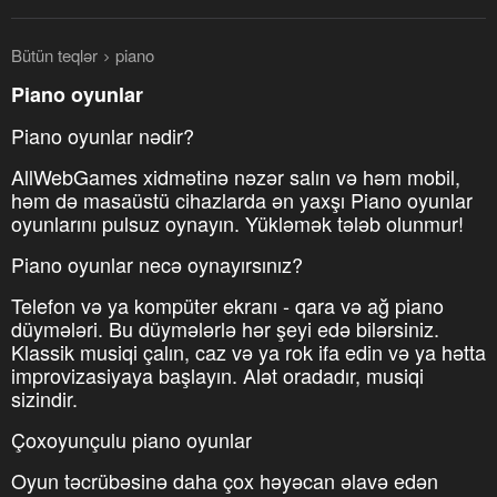
Bütün teqlər
piano
Piano oyunlar
Piano oyunlar nədir?
AllWebGames xidmətinə nəzər salın və həm mobil,
həm də masaüstü cihazlarda ən yaxşı Piano oyunlar
oyunlarını pulsuz oynayın. Yükləmək tələb olunmur!
Piano oyunlar necə oynayırsınız?
Telefon və ya kompüter ekranı - qara və ağ piano
düymələri. Bu düymələrlə hər şeyi edə bilərsiniz.
Klassik musiqi çalın, caz və ya rok ifa edin və ya hətta
improvizasiyaya başlayın. Alət oradadır, musiqi
sizindir.
Çoxoyunçulu piano oyunlar
Oyun təcrübəsinə daha çox həyəcan əlavə edən