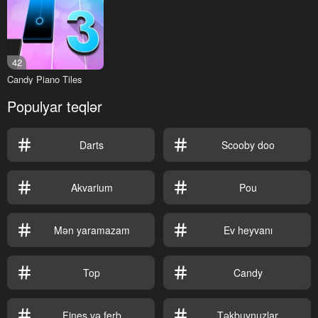
42
Candy Piano Tiles
Populyar teqlər
Darts
Scooby doo
Akvarium
Pou
Mən yaramazam
Ev heyvanı
Top
Candy
Fines və ferb
Təkbuynuzlar