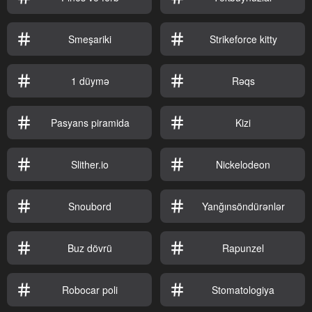
Smeşariki
Strikeforce kitty
1 düymə
Rəqs
Pasyans piramida
Kizi
Slither.io
Nickelodeon
Snoubord
Yanğınsöndürənlər
Buz dövrü
Rapunzel
Robocar poli
Stomatologiya