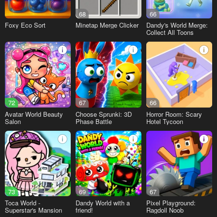
68
66
Foxy Eco Sort
Minetap Merge Clicker
Dandy's World Merge:
Collect All Toons
72
67
66
Avatar World Beauty
Choose Sprunki: 3D
Horror Room: Scary
Salon
Phase Battle
Hotel Tycoon
73
69
67
Toca World -
Dandy World with a
Pixel Playground:
Superstar's Mansion
friend!
Ragdoll Noob