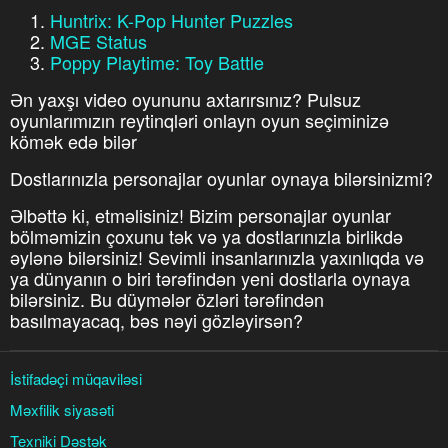
Huntrix: K-Pop Hunter Puzzles
MGE Status
Poppy Playtime: Toy Battle
Ən yaxşı video oyununu axtarırsınız? Pulsuz
oyunlarımızın reytinqləri onlayn oyun seçiminizə
kömək edə bilər
Dostlarınızla personajlar oyunlar oynaya bilərsinizmi?
Əlbəttə ki, etməlisiniz! Bizim personajlar oyunlar
bölməmizin çoxunu tək və ya dostlarınızla birlikdə
əylənə bilərsiniz! Sevimli insanlarınızla yaxınlıqda və
ya dünyanın o biri tərəfindən yeni dostlarla oynaya
bilərsiniz. Bu düymələr özləri tərəfindən
basılmayacaq, bəs nəyi gözləyirsən?
İstifadəçi müqaviləsi
Məxfilik siyasəti
Texniki Dəstək