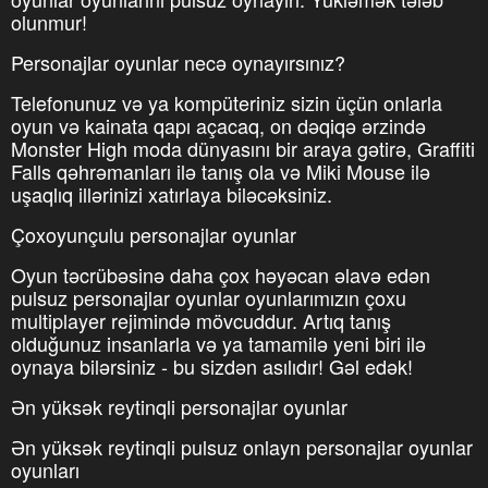
olunmur!
Personajlar oyunlar necə oynayırsınız?
Telefonunuz və ya kompüteriniz sizin üçün onlarla
oyun və kainata qapı açacaq, on dəqiqə ərzində
Monster High moda dünyasını bir araya gətirə, Graffiti
Falls qəhrəmanları ilə tanış ola və Miki Mouse ilə
uşaqlıq illərinizi xatırlaya biləcəksiniz.
Çoxoyunçulu personajlar oyunlar
Oyun təcrübəsinə daha çox həyəcan əlavə edən
pulsuz personajlar oyunlar oyunlarımızın çoxu
multiplayer rejimində mövcuddur. Artıq tanış
olduğunuz insanlarla və ya tamamilə yeni biri ilə
oynaya bilərsiniz - bu sizdən asılıdır! Gəl edək!
Ən yüksək reytinqli personajlar oyunlar
Ən yüksək reytinqli pulsuz onlayn personajlar oyunlar
oyunları