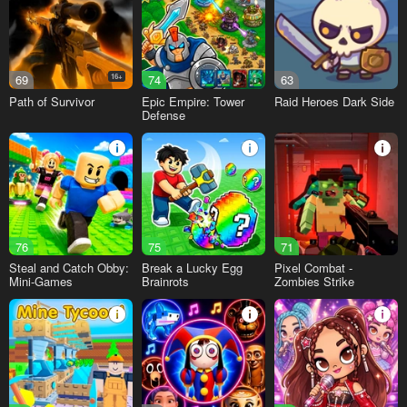
69
16+
74
63
Path of Survivor
Epic Empire: Tower
Raid Heroes Dark Side
Defense
76
75
71
Steal and Catch Obby:
Break a Lucky Egg
Pixel Combat -
Mini-Games
Brainrots
Zombies Strike