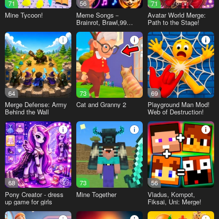
71
56
71
Mine Tycoon!
Meme Songs－
Avatar World Merge:
Brainrot, Brawl,99
Path to the Stage!
Nights,Sprunki, FNAF
64
73
69
Merge Defense: Army
Cat and Granny 2
Playground Man Mod!
Behind the Wall
Web of Destruction!
68
73
56
Pony Creator - dress
Mine Together
Vladus, Kompot,
up game for girls
Fiksai, Uni: Merge!