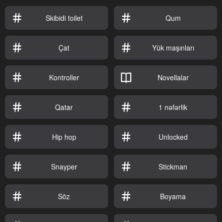
Skibidi toilet
Qum
Çat
Yük maşınları
Kontroller
Novellalar
Qatar
1 nəfərlik
Hip hop
Unlocked
Snayper
Stickman
Söz
Boyama