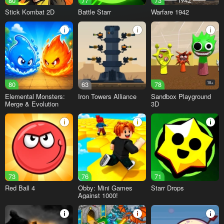
80
77
73
Stick Kombat 2D
Battle Starr
Warfare 1942
80
63
78
18+
Elemental Monsters:
Iron Towers Alliance
Sandbox Playground
Merge & Evolution
3D
73
76
71
Red Ball 4
Obby: Mini Games
Starr Drops
Against 1000!