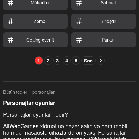
Müharibə
Şahmat
Zombi
Birləşdir
Getting over it
Parkur
1
2
3
4
5
Son
Bütün teqlər
personajlar
Personajlar oyunlar
Personajlar oyunlar nədir?
AllWebGames xidmətinə nəzər salın və həm mobil,
həm də masaüstü cihazlarda ən yaxşı Personajlar
oyunlar oyunlarını pulsuz oynayın. Yükləmək tələb