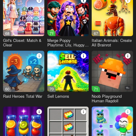
68
71
67
Girl's Closet: Match &
Merge Poppy
Italian Animals: Create
Clear
Playtime: Lily, Huggy,
All Brainrot
Prototype
60
70
71
16+
Raid Heroes Total War
Sell Lemons
Noob Playground
Human Ragdoll