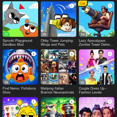
Üst
71
65
54
Sprunki Playground
Obby Tower Jumping:
Lazy Apocalypse:
Sandbox Mod
Wings and Pets
Zombie Tower Defense
& Idle TD
58
60
62
Find Nemo: Fishdoms
Mahjong Italian
Couple Dress Up－
Story
Brainrot Neuroanimals
Fashion Levels