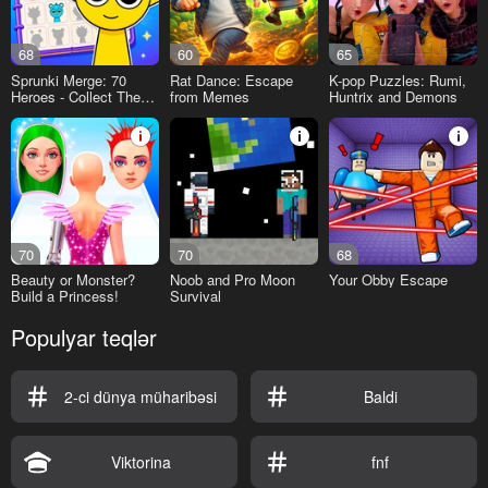
68
60
65
Sprunki Merge: 70
Rat Dance: Escape
K-pop Puzzles: Rumi,
Heroes - Collect Them
from Memes
Huntrix and Demons
All!
70
70
68
Beauty or Monster?
Noob and Pro Moon
Your Obby Escape
Build a Princess!
Survival
Populyar teqlər
2-ci dünya müharibəsi
Baldi
Viktorina
fnf