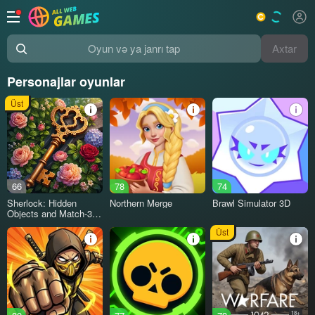
Axtar
Oyun və ya janrı tap
Personajlar oyunlar
Üst
66
78
74
Sherlock: Hidden
Northern Merge
Brawl Simulator 3D
Objects and Match-3
Puzzles
Üst
18+