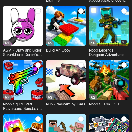
Mummy
Apocalypse: shooting
pro
61
62
58
16+
ASMR Draw and Color
Build An Obby
Noob Legends
Sprunki and Dandy's
Dungeon Adventures
World
57
53
62
Noob Squid Craft
Nubik descent by CAR
Noob STRIKE 3D
Playground Sandbox
Ragdoll Mod