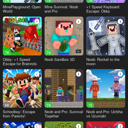
74
78
78
MinePlayground: Open
Mine Survival: Noob
+1 Speed Keyboard
World
and Pro
Escape: Obby
76
74
16+
69
Obby: +1 Speed
Noob Sandbox 3D
Noob: Rocket to the
Escape for Brainrots
moon
68
74
72
Schoolboy: Escape
Noob and Pro: Survival
Noob and Pro: Uchiha
from Parents!
Together
vs Uzumaki