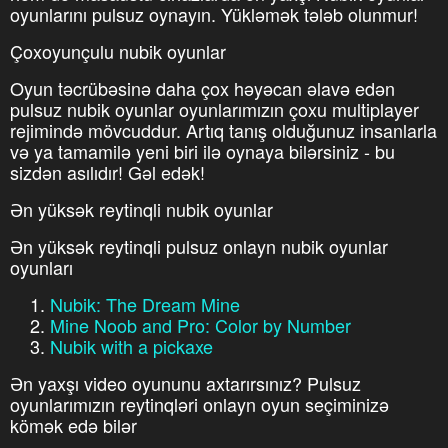
oyunlarını pulsuz oynayın. Yükləmək tələb olunmur!
Çoxoyunçulu nubik oyunlar
Oyun təcrübəsinə daha çox həyəcan əlavə edən
pulsuz nubik oyunlar oyunlarımızın çoxu multiplayer
rejimində mövcuddur. Artıq tanış olduğunuz insanlarla
və ya tamamilə yeni biri ilə oynaya bilərsiniz - bu
sizdən asılıdır! Gəl edək!
Ən yüksək reytinqli nubik oyunlar
Ən yüksək reytinqli pulsuz onlayn nubik oyunlar
oyunları
Nubik: The Dream Mine
Mine Noob and Pro: Color by Number
Nubik with a pickaxe
Ən yaxşı video oyununu axtarırsınız? Pulsuz
oyunlarımızın reytinqləri onlayn oyun seçiminizə
kömək edə bilər