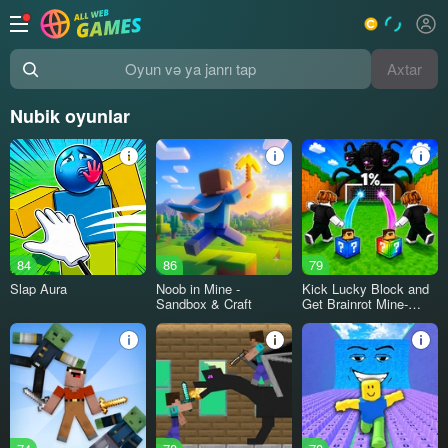
Axtar
Oyun və ya janrı tap
Nubik oyunlar
84
86
79
Slap Aura
Noob in Mine -
Kick Lucky Block and
Sandbox & Craft
Get Brainrot Mine-
Mobs!