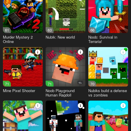
61
63
66
Murder Mystery 2
Nubik: New world
Noob: Survival in
Online
Terraria!
71
71
16+
70
Mine Pixel Shooter
Noob Playground
Nubiks build a defense
Human Ragdoll
vs zombies