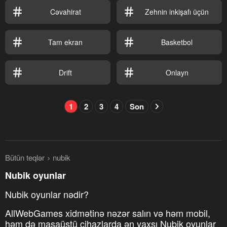
Cəvahirat
Zehnin inkişafı üçün
Tam ekran
Basketbol
Drift
Onlayn
1
2
3
4
Son
Bütün teqlər
nubik
Nubik oyunlar
Nubik oyunlar nədir?
AllWebGames xidmətinə nəzər salın və həm mobil,
həm də masaüstü cihazlarda ən yaxşı Nubik oyunlar