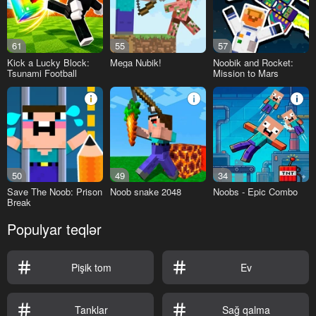
61
55
57
Kick a Lucky Block:
Mega Nubik!
Noobik and Rocket:
Tsunami Football
Mission to Mars
50
49
34
Save The Noob: Prison
Noob snake 2048
Noobs - Epic Combo
Break
Populyar teqlər
Pişik tom
Ev
Tanklar
Sağ qalma