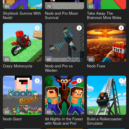
64
70
63
Skyblock Survive With
Noob and Pro Moon
Take Away The
Noob!
Survival
Brainroot Mine Mobs
65
66
60
Crazy Motorcycle
Noob and Pro vs
Noob Fuse
Warden
60
65
64
Noob Giant
99 Nights in the Forest
Build a Rollercoaster:
with Noob and Pro!
Simulator