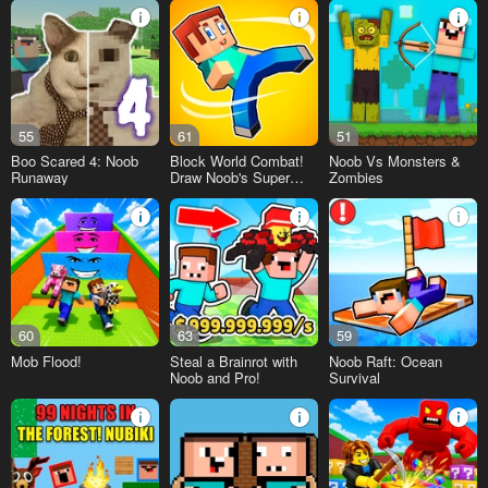
55
61
51
Boo Scared 4: Noob
Block World Combat!
Noob Vs Monsters &
Runaway
Draw Noob's Super
Zombies
Punch!
60
63
59
Mob Flood!
Steal a Brainrot with
Noob Raft: Ocean
Noob and Pro!
Survival