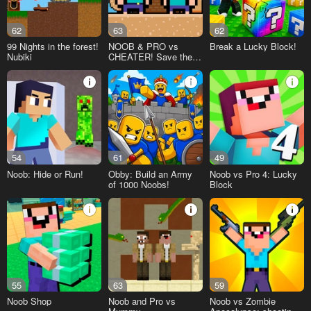
62
63
62
99 Nights in the forest!
NOOB & PRO vs
Break a Lucky Block!
Nubiki
CHEATER! Save the
girl!
54
61
49
Noob: Hide or Run!
Obby: Build an Army
Noob vs Pro 4: Lucky
of 1000 Noobs!
Block
55
63
59
Noob Shop
Noob and Pro vs
Noob vs Zombie