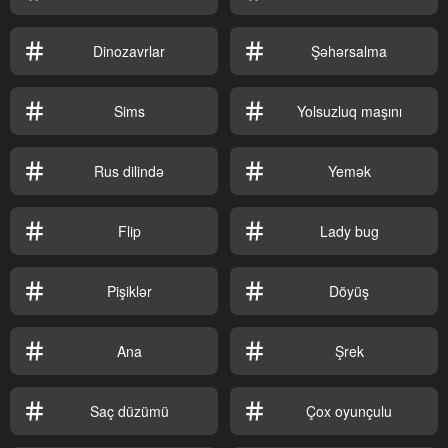
Dinozavrlar
Şəhərsalma
Sims
Yolsuzluq maşını
Rus dilində
Yemək
Flip
Lady bug
Pişiklər
Döyüş
Ana
Şrek
Saç düzümü
Çox oyunçulu