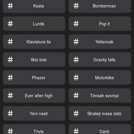
Koala
Bomberman
Luntik
Pop it
Klaviatura ilə
Yelləncək
Ilbiz bob
Gravity falls
Phazer
Motorbike
Ever after high
Timsah svompi
Yeni nəsil
Strateji masa üstü
Trivia
Dank