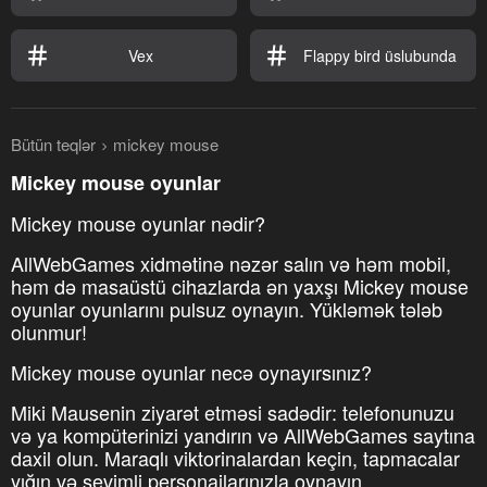
Vex
Flappy bird üslubunda
Bütün teqlər
mickey mouse
Mickey mouse oyunlar
Mickey mouse oyunlar nədir?
AllWebGames xidmətinə nəzər salın və həm mobil,
həm də masaüstü cihazlarda ən yaxşı Mickey mouse
oyunlar oyunlarını pulsuz oynayın. Yükləmək tələb
olunmur!
Mickey mouse oyunlar necə oynayırsınız?
Miki Mausenin ziyarət etməsi sadədir: telefonunuzu
və ya kompüterinizi yandırın və AllWebGames saytına
daxil olun. Maraqlı viktorinalardan keçin, tapmacalar
yığın və sevimli personajlarınızla oynayın.