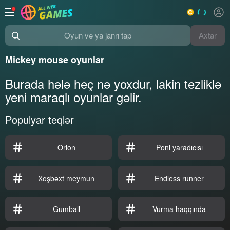
Axtar
Oyun və ya janrı tap
Mickey mouse oyunlar
Burada hələ heç nə yoxdur, lakin tezliklə
yeni maraqlı oyunlar gəlir.
Populyar teqlər
Orion
Poni yaradıcısı
Xoşbəxt meymun
Endless runner
Gumball
Vurma haqqında