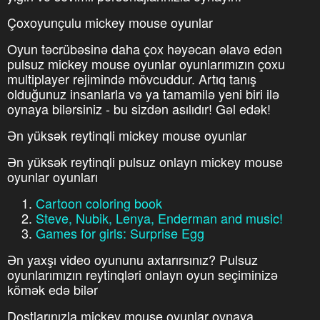
Çoxoyunçulu mickey mouse oyunlar
Oyun təcrübəsinə daha çox həyəcan əlavə edən
pulsuz mickey mouse oyunlar oyunlarımızın çoxu
multiplayer rejimində mövcuddur. Artıq tanış
olduğunuz insanlarla və ya tamamilə yeni biri ilə
oynaya bilərsiniz - bu sizdən asılıdır! Gəl edək!
Ən yüksək reytinqli mickey mouse oyunlar
Ən yüksək reytinqli pulsuz onlayn mickey mouse
oyunlar oyunları
Cartoon coloring book
Steve, Nubik, Lenya, Enderman and music!
Games for girls: Surprise Egg
Ən yaxşı video oyununu axtarırsınız? Pulsuz
oyunlarımızın reytinqləri onlayn oyun seçiminizə
kömək edə bilər
Dostlarınızla mickey mouse oyunlar oynaya