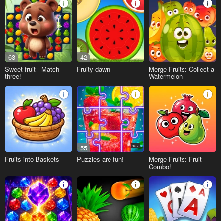
63
42
Sweet fruit - Match-
Fruity dawn
Merge Fruits: Collect a
three!
Watermelon
55
16+
Fruits into Baskets
Puzzles are fun!
Merge Fruits: Fruit
Combo!