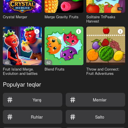
16+
Crystal Merger
Merge Gravity Fruits
Solitaire TriPeaks
Harvest
40
62
Fruit Island Merge.
Blend Fruits
Throw and Connect:
Evolution and battles
Fruit Adventures
Populyar teqlər
Yarış
Memlər
Ruhlar
Salto