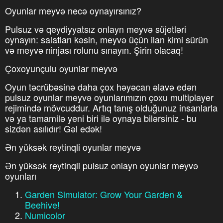
Oyunlar meyvə necə oynayırsınız?
Pulsuz və qeydiyyatsız onlayn meyvə süjetləri
oynayın: salatları kəsin, meyvə üçün ilan kimi sürün
və meyvə ninjası rolunu sınayın. Şirin olacaq!
Çoxoyunçulu oyunlar meyvə
Oyun təcrübəsinə daha çox həyəcan əlavə edən
pulsuz oyunlar meyvə oyunlarımızın çoxu multiplayer
rejimində mövcuddur. Artıq tanış olduğunuz insanlarla
və ya tamamilə yeni biri ilə oynaya bilərsiniz - bu
sizdən asılıdır! Gəl edək!
Ən yüksək reytinqli oyunlar meyvə
Ən yüksək reytinqli pulsuz onlayn oyunlar meyvə
oyunları
Garden Simulator: Grow Your Garden &
Beehive!
Numicolor