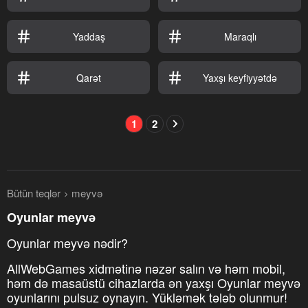
Yaddaş
Maraqlı
Qarət
Yaxşı keyfiyyətdə
1
2
Bütün teqlər
meyvə
Oyunlar meyvə
Oyunlar meyvə nədir?
AllWebGames xidmətinə nəzər salın və həm mobil,
həm də masaüstü cihazlarda ən yaxşı Oyunlar meyvə
oyunlarını pulsuz oynayın. Yükləmək tələb olunmur!