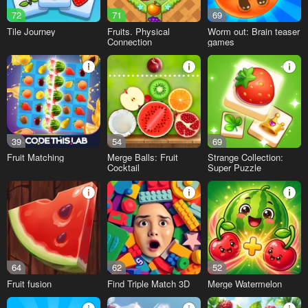
72
71
69
Tile Journey
Fruits. Physical
Worm out: Brain teaser
Connection
games
39
54
69
Fruit Matching
Merge Balls: Fruit
Strange Collection:
Cocktail
Super Puzzle
64
62
52
Fruit fusion
Find Triple Match 3D
Merge Watermelon