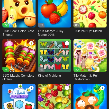
72
62
63
Fruit Flow: Color Blast
Fruit Merge: Juicy
Fruit Pair Up: Match
Shooter
Merge 2048
71
56
72
BBQ Match: Complete
King of Mahjong
Tile Match 3: Ruin
Orders
Restoration