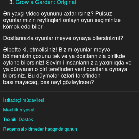
Grow a Garden: Original
Ən yaxşı video oyununu axtarırsınız? Pulsuz
oyunlarımızın reytinqləri onlayn oyun seçiminizə
kömək edə bilər
Dostlarınızla oyunlar meyvə oynaya bilərsinizmi?
Əlbəttə ki, etməlisiniz! Bizim oyunlar meyvə
bölməmizin çoxunu tək və ya dostlarınızla birlikdə
əylənə bilərsiniz! Sevimli insanlarınızla yaxınlıqda və
ya dünyanın o biri tərəfindən yeni dostlarla oynaya
bilərsiniz. Bu düymələr özləri tərəfindən
basılmayacaq, bəs nəyi gözləyirsən?
İstifadəçi müqaviləsi
Məxfilik siyasəti
Texniki Dəstək
Rəqəmsal xidmətlər haqqında qanun