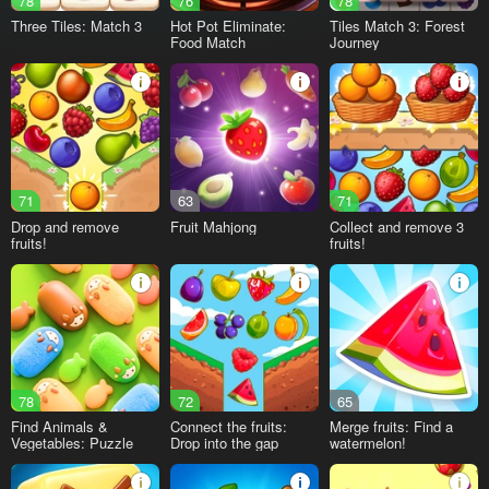
78
76
78
Three Tiles: Match 3
Hot Pot Eliminate:
Tiles Match 3: Forest
Food Match
Journey
71
63
71
Drop and remove
Fruit Mahjong
Collect and remove 3
fruits!
fruits!
78
72
65
Find Animals &
Connect the fruits:
Merge fruits: Find a
Vegetables: Puzzle
Drop into the gap
watermelon!