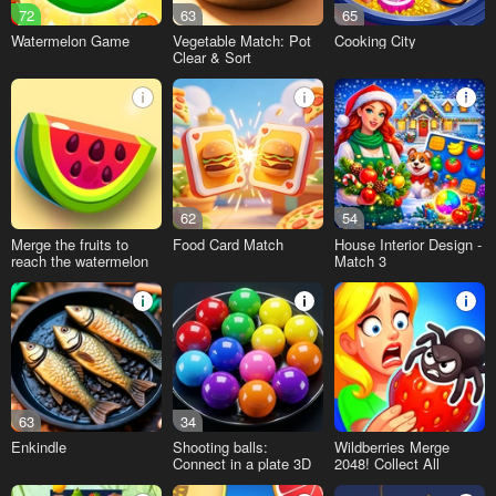
72
63
65
Watermelon Game
Vegetable Match: Pot
Cooking City
Clear & Sort
62
54
Merge the fruits to
Food Card Match
House Interior Design -
reach the watermelon
Match 3
63
34
Enkindle
Shooting balls:
Wildberries Merge
Connect in a plate 3D
2048! Collect All