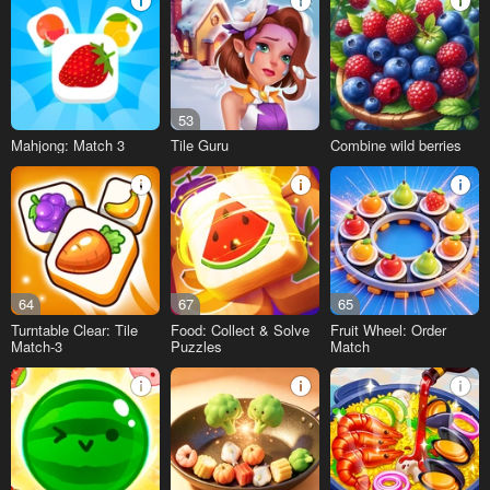
53
Mahjong: Match 3
Tile Guru
Combine wild berries
64
67
65
Turntable Clear: Tile
Food: Collect & Solve
Fruit Wheel: Order
Match-3
Puzzles
Match