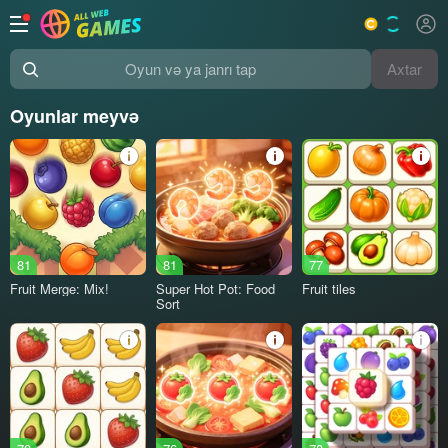
Axtar
Oyun və ya janrı tap
Oyunlar meyvə
81
81
77
Fruit Merge: Mix!
Super Hot Pot: Food
Fruit tiles
Sort