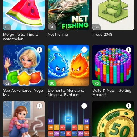
65
66
58
Merge fruits: Find a
Net Fishing
Frogs 2048
watermelon!
62
80
76
Sea Adventures: Vega
Elemental Monsters:
Bolts & Nuts - Sorting
Mix
Merge & Evolution
Master!