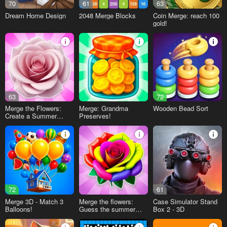
70
61
63
Dream Home Design
2048 Merge Blocks
Coin Merge: reach 100
gold!
63
72
Merge the Flowers:
Merge: Grandma
Wooden Bead Sort
Create a Summer
Preserves!
Meadow!
72
61
Merge 3D - Match 3
Merge the flowers:
Case Simulator Stand
Balloons!
Guess the summer
Box 2 - 3D
flower!