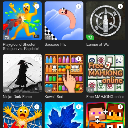
FixPlay
70
16+
67
72
Playground Shooter!
Sausage Flip
Europe at War
Shotgun vs. Ragdolls!
69
16+
59
61
Ninja: Dark Force
Kawaii Sort
Free MAHJONG online