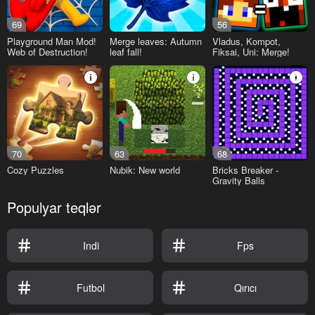
69
56
Playground Man Mod!
Merge leaves: Autumn
Vladus, Kompot,
Web of Destruction!
leaf fall!
Fiksai, Uni: Merge!
70
63
68
Cozy Puzzles
Nubik: New world
Bricks Breaker -
Gravity Balls
Populyar teqlər
Indi
Fps
Futbol
Qırıcı