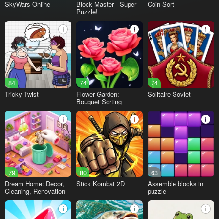
SkyWars Online
Block Master - Super
Coin Sort
Puzzle!
84
18+
74
74
Tricky Twist
Flower Garden:
Solitaire Soviet
Bouquet Sorting
79
80
63
Dream Home: Decor,
Stick Kombat 2D
Assemble blocks in
Cleaning, Renovation
puzzle