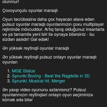
olunmur!
Çoxoyunçulu oyunlar maraqlı
Oyun təcrübəsinə daha çox həyəcan əlavə edən
pulsuz oyunlar maraqlı oyunlarımızın çoxu multiplayer
rejimində mövcuddur. Artıq tanış olduğunuz insanlarla
və ya tamamilə yeni biri ilə oynaya bilərsiniz - bu
sizdən asılıdır! Gəl edək!
Ən yüksək reytinqli oyunlar maraqlı
Ən yüksək reytinqli pulsuz onlayn oyunlar maraqlı
oyunları
MGE Status
Sprunki Boxing - Beat the Ragdolls in 3D
Sprunki: Musical hit. Merger
Ən yaxşı video oyununu axtarırsınız? Pulsuz
oyunlarımızın reytinqləri onlayn oyun seçiminizə
kömək edə bilər