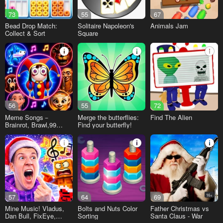
73
55
67
Bead Drop Match:
Solitaire Napoleon's
Animals Jam
Collect & Sort
Square
56
55
72
Meme Songs－
Merge the butterflies:
Find The Alien
Brainrot, Brawl,99
Find your butterfly!
Nights,Sprunki, FNAF
57
64
69
16+
Mine Music! Vladus,
Bolts and Nuts Color
Father Christmas vs
Dan Bull, FixEye,
Sorting
Santa Claus - War