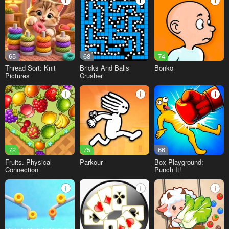
65
68
74
Thread Sort: Knit
Bricks And Balls
Bonko
Pictures
Crusher
72
75
66
Fruits. Physical
Parkour
Box Playground:
Connection
Punch It!