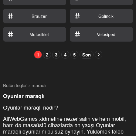
Brauzer
Gəlincik
Motosiklet
Velosiped
1
2
3
4
5
Son
Bütün teqlər
maraqlı
Oyunlar maraqlı
Oyunlar maraqlı nədir?
AllWebGames xidmətinə nəzər salın və həm mobil,
həm də masaüstü cihazlarda ən yaxşı Oyunlar
maraqlı oyunlarını pulsuz oynayın. Yükləmək tələb