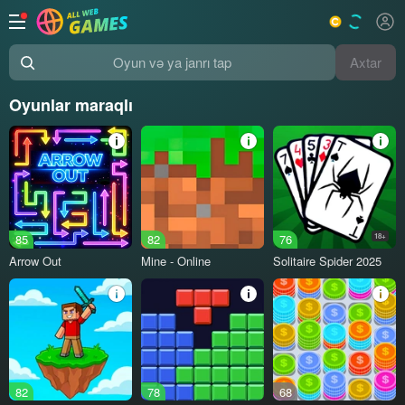
Axtar
Oyun və ya janrı tap
Oyunlar maraqlı
85
82
76
18+
Arrow Out
Mine - Online
Solitaire Spider 2025
82
78
68