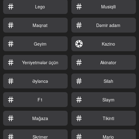
Lego
Musiqili
Maqnat
Dəmir adam
Geyim
Kazino
Yeniyetmələr üçün
Akinator
Əyləncə
Silah
F1
Slaym
Mağaza
Tikinti
Skrimer
Mario