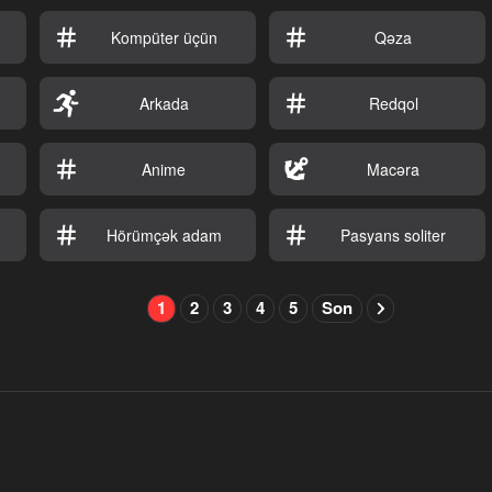
Kompüter üçün
Qəza
Arkada
Redqol
Anime
Macəra
Hörümçək adam
Pasyans soliter
1
2
3
4
5
Son