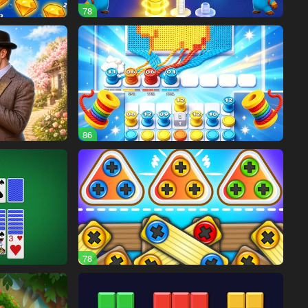
78
86
78