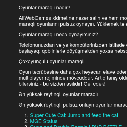
Oyunlar maraqlı nədir?
AllWebGames xidmətinə nəzər salın və həm mob
maraqlı oyunlarını pulsuz oynayın. Yükləmək tə
Oyunlar maraqlı necə oynayırsınız?
Telefonunuzdan və ya kompüterinizdən istifadə
başlayaq: qoblinlərlə döyüşməkdən yoxsa hə
Çoxoyunçulu oyunlar maraqlı
Oyun təcrübəsinə daha çox həyəcan əlavə edən 
multiplayer rejimində mövcuddur. Artıq tanış old
bilərsiniz - bu sizdən asılıdır! Gəl edək!
Ən yüksək reytinqli oyunlar maraqlı
Ən yüksək reytinqli pulsuz onlayn oyunlar maraq
Super Cute Cat: Jump and feed the cat
MGE Status
Guns and Double Barrels ! PVP BATTLE