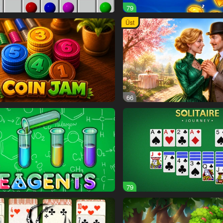
79
Üst
66
79