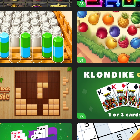
85
81
78