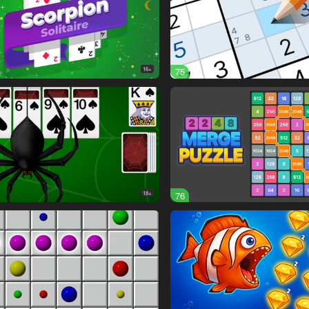
16+
75
18+
76