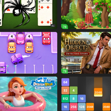
16+
78
78