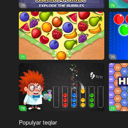
70
76
71
70
76
73
Populyar teqlər