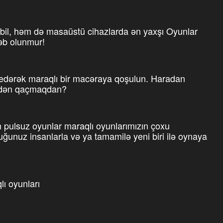
il, həm də masaüstü cihazlarda ən yaxşı Oyunlar
ləb olunmur!
 edərək maraqlı bir macəraya qoşulun. Haradan
bsdən qaçmaqdan?
pulsuz oyunlar maraqlı oyunlarımızın çoxu
uğunuz insanlarla və ya tamamilə yeni biri ilə oynaya
lı oyunları