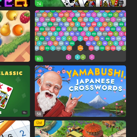
74
16+
80
16+
58
Üst