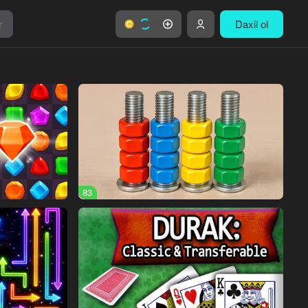
r
Daxil ol
83