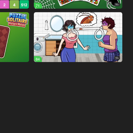
71
16+
84
18+