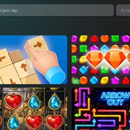
Axta
83