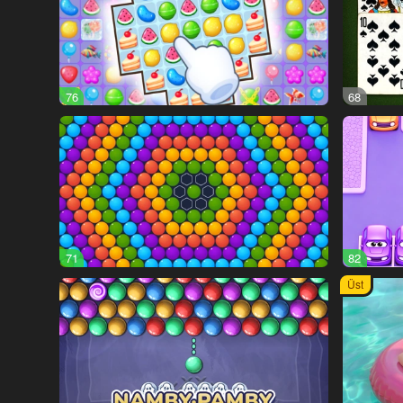
76
68
71
82
Üst