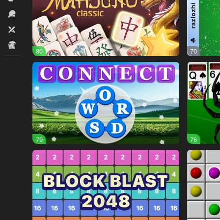
İdman
İki nəfərlik
İqtisadi
80
70
79
76