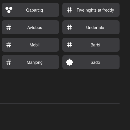
Qabarcıq
Five nights at freddy
Avtobus
Undertale
Mobil
Barbi
Mahjong
Sadə