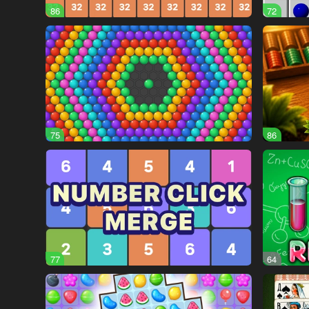
86
72
75
86
77
64