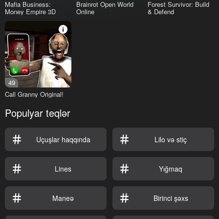
Mafia Business:
Brainrot Open World
Forest Survivor: Build
Money Empire 3D
Online
& Defend
49
Call Granny Original!
Populyar teqlər
Uçuşlar haqqında
Lilo və stiç
Lines
Yığmaq
Maneə
Birinci şəxs