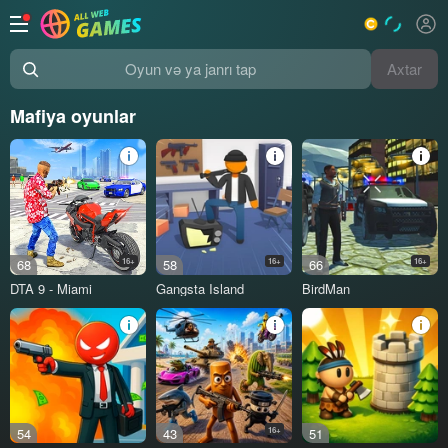
Axtar
Oyun və ya janrı tap
Mafiya oyunlar
68
16+
58
16+
66
16+
DTA 9 - Miami
Gangsta Island
BirdMan
54
43
16+
51