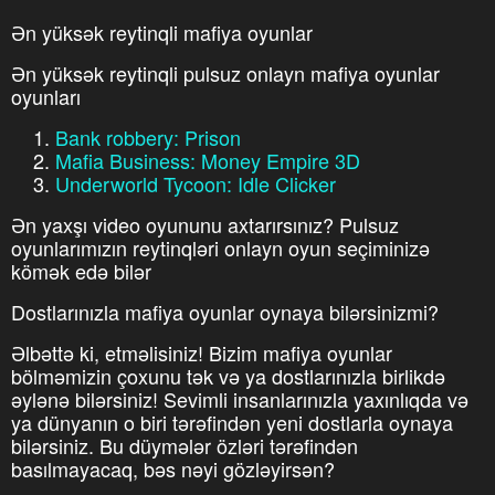
Ən yüksək reytinqli mafiya oyunlar
Ən yüksək reytinqli pulsuz onlayn mafiya oyunlar
oyunları
Bank robbery: Prison
Mafia Business: Money Empire 3D
Underworld Tycoon: Idle Clicker
Ən yaxşı video oyununu axtarırsınız? Pulsuz
oyunlarımızın reytinqləri onlayn oyun seçiminizə
kömək edə bilər
Dostlarınızla mafiya oyunlar oynaya bilərsinizmi?
Əlbəttə ki, etməlisiniz! Bizim mafiya oyunlar
bölməmizin çoxunu tək və ya dostlarınızla birlikdə
əylənə bilərsiniz! Sevimli insanlarınızla yaxınlıqda və
ya dünyanın o biri tərəfindən yeni dostlarla oynaya
bilərsiniz. Bu düymələr özləri tərəfindən
basılmayacaq, bəs nəyi gözləyirsən?