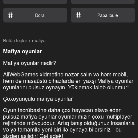
Dora
Papa louie
Bütün teqlər
mafiya
Mafiya oyunlar
Mafiya oyunlar nədir?
AllWebGames xidmətinə nəzər salın və həm mobil,
həm də masaüstü cihazlarda ən yaxşı Mafiya oyunlar
oyunlarını pulsuz oynayın. Yükləmək tələb olunmur!
Çoxoyunçulu mafiya oyunlar
Oyun təcrübəsinə daha çox həyəcan əlavə edən
pulsuz mafiya oyunlar oyunlarımızın çoxu multiplayer
rejimində mövcuddur. Artıq tanış olduğunuz insanlarla
və ya tamamilə yeni biri ilə oynaya bilərsiniz - bu
sizdən asılıdır! Gəl edək!