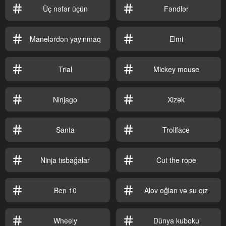
Üç nəfər üçün
Fəndlər
Manelərdən yayınmaq
Elmi
Trial
Mickey mouse
Ninjago
Xizək
Santa
Trollface
Ninja tısbağalar
Cut the rope
Ben 10
Alov oğlan və su qız
Wheely
Dünya kuboku