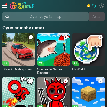
Axtar
Oyun və ya janrı tap
Oyunlar məhv etmək
81
77
81
Drive & Destroy Cars
Survival in Natural
PixWorld
Disasters
16+
16+