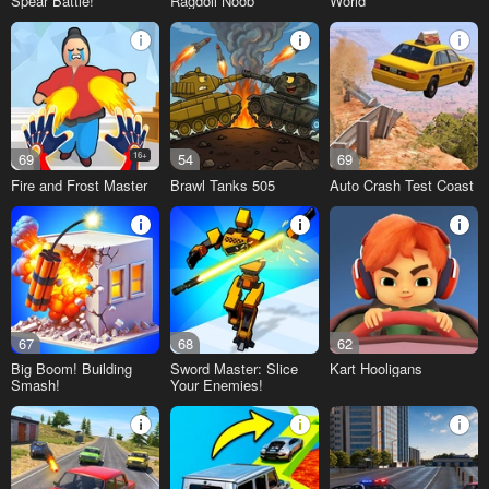
Spear Battle!
Ragdoll Noob
World
69
16+
54
69
Fire and Frost Master
Brawl Tanks 505
Auto Crash Test Coast
67
68
62
Big Boom! Building
Sword Master: Slice
Kart Hooligans
Smash!
Your Enemies!