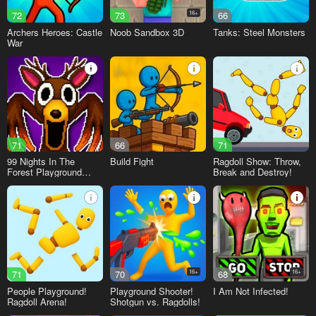
72
73
16+
66
Archers Heroes: Castle
Noob Sandbox 3D
Tanks: Steel Monsters
War
71
66
71
99 Nights In The
Build Fight
Ragdoll Show: Throw,
Forest Playground
Break and Destroy!
Sandbox
71
70
16+
68
16+
People Playground!
Playground Shooter!
I Am Not Infected!
Ragdoll Arena!
Shotgun vs. Ragdolls!