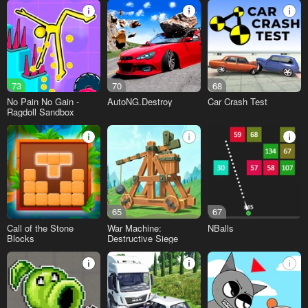
73
70
68
No Pain No Gain -
AutoNG.Destroy
Car Crash Test
Ragdoll Sandbox
65
67
Call of the Stone
War Machine:
NBalls
Blocks
Destructive Siege