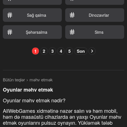
Sağ qalma
Dinozavrlar
Şəhərsalma
Sims
1
2
3
4
5
Son
Bütün teqlər
məhv etmək
Oyunlar məhv etmək
Oyunlar məhv etmək nədir?
AllWebGames xidmətinə nəzər salın və həm mobil,
həm də masaüstü cihazlarda ən yaxşı Oyunlar məhv
etmək oyunlarını pulsuz oynayın. Yükləmək tələb