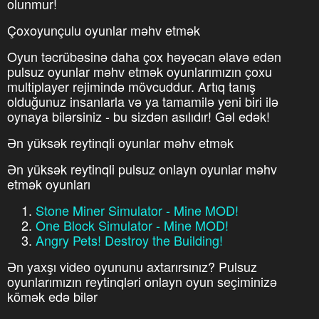
olunmur!
Çoxoyunçulu oyunlar məhv etmək
Oyun təcrübəsinə daha çox həyəcan əlavə edən
pulsuz oyunlar məhv etmək oyunlarımızın çoxu
multiplayer rejimində mövcuddur. Artıq tanış
olduğunuz insanlarla və ya tamamilə yeni biri ilə
oynaya bilərsiniz - bu sizdən asılıdır! Gəl edək!
Ən yüksək reytinqli oyunlar məhv etmək
Ən yüksək reytinqli pulsuz onlayn oyunlar məhv
etmək oyunları
Stone Miner Simulator - Mine MOD!
One Block Simulator - Mine MOD!
Angry Pets! Destroy the Building!
Ən yaxşı video oyununu axtarırsınız? Pulsuz
oyunlarımızın reytinqləri onlayn oyun seçiminizə
kömək edə bilər