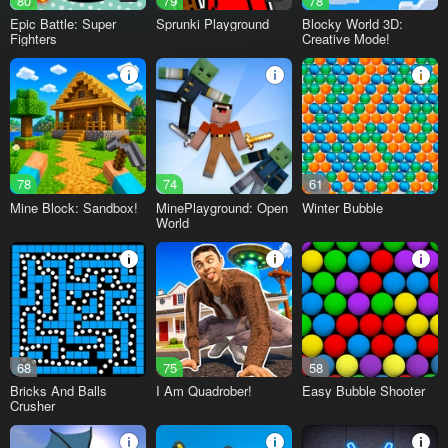
80
79
78
Epic Battle: Super
Sprunki Playground
Blocky World 3D:
Fighters
Creative Mode!
78
74
61
Mine Block: Sandbox!
MinePlayground: Open
Winter Bubble
World
68
75
58
Bricks And Balls
I Am Quadrober!
Easy Bubble Shooter
Crusher