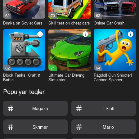
62
70
63
Bimka on Soviet Cars
Skill test on cheat cars
Online Car Crash
62
71
64
Block Tanks: Craft &
Ultimate Car Driving
Ragdoll Gun Shooter!
Battle
Simulator
Cannon Spinner
Playground
Populyar teqlər
Mağaza
Tikinti
Skrimer
Mario