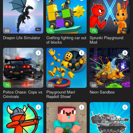
69
16+
76
75
16+
Dragon Life Simulator
Crafting fighting car out
Sprunki Playground
of blocks
Mod
75
69
68
Police Chase: Cops vs
Playground Man!
Neon Sandbox
Criminals
Ragdoll Show!