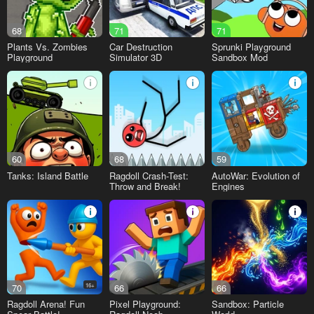
68
71
71
Plants Vs. Zombies
Car Destruction
Sprunki Playground
Playground
Simulator 3D
Sandbox Mod
60
68
59
Tanks: Island Battle
Ragdoll Crash-Test:
AutoWar: Evolution of
Throw and Break!
Engines
70
16+
66
66
Ragdoll Arena! Fun
Pixel Playground:
Sandbox: Particle