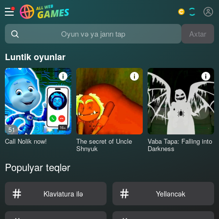
Axtar
Oyun və ya janrı tap
Luntik oyunlar
51
16+
Call Nolik now!
The secret of Uncle
Vaba Tapa: Falling into
Shnyuk
Darkness
Populyar teqlər
Klaviatura ilə
Yelləncək