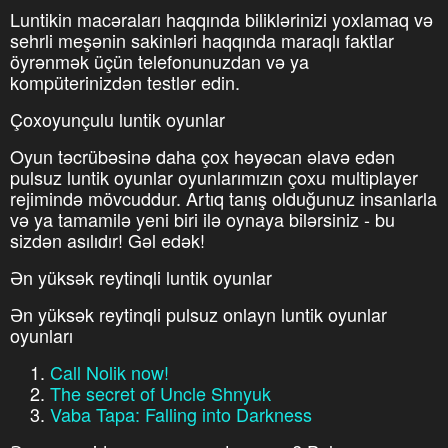
Luntikin macəraları haqqında biliklərinizi yoxlamaq və
sehrli meşənin sakinləri haqqında maraqlı faktlar
öyrənmək üçün telefonunuzdan və ya
kompüterinizdən testlər edin.
Çoxoyunçulu luntik oyunlar
Oyun təcrübəsinə daha çox həyəcan əlavə edən
pulsuz luntik oyunlar oyunlarımızın çoxu multiplayer
rejimində mövcuddur. Artıq tanış olduğunuz insanlarla
və ya tamamilə yeni biri ilə oynaya bilərsiniz - bu
sizdən asılıdır! Gəl edək!
Ən yüksək reytinqli luntik oyunlar
Ən yüksək reytinqli pulsuz onlayn luntik oyunlar
oyunları
Call Nolik now!
The secret of Uncle Shnyuk
Vaba Tapa: Falling into Darkness