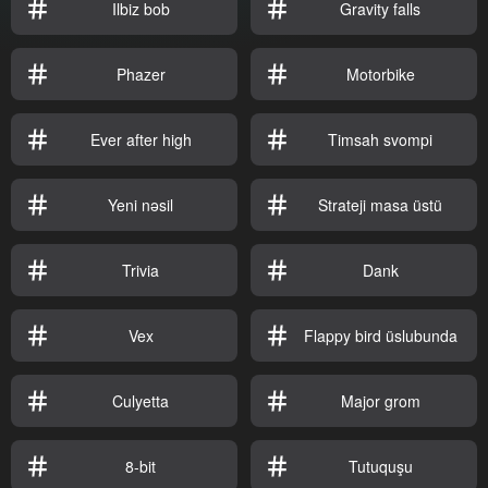
Ilbiz bob
Gravity falls
Phazer
Motorbike
Ever after high
Timsah svompi
Yeni nəsil
Strateji masa üstü
Trivia
Dank
Vex
Flappy bird üslubunda
Culyetta
Major grom
8-bit
Tutuquşu