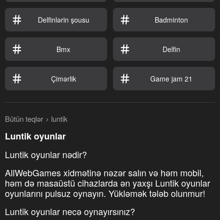
Delfinlərin şousu
Badminton
Bmx
Delfin
Çimərlik
Game jam 21
Bütün teqlər
luntik
Luntik oyunlar
Luntik oyunlar nədir?
AllWebGames xidmətinə nəzər salın və həm mobil,
həm də masaüstü cihazlarda ən yaxşı Luntik oyunlar
oyunlarını pulsuz oynayın. Yükləmək tələb olunmur!
Luntik oyunlar necə oynayırsınız?