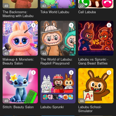
49
43
22
The Backrooms:
Toka World Labubu
Call Labuba
Meeting with Labubu
40
44
16+
Makeup & Monsters:
The World of Labubu:
Labubu vs Sprunki -
Beauty Salon
Ragdoll Playground
Gang Beast Battles
49
44
Stitch: Beauty Salon
Labubu Sprunki
Labubu School-
Simulator