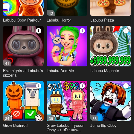
43
Labubu Obby Parkour
Labubu Horror
Labubu Pizza
41
Five nights at Labubu's
Labubu And Me
Labubu Magnate
pizzeria
34
36
38
Grow Brainrot!
Grow Labubu! Tycoon
Jump-flip Obby
Obby +1 3D 100%