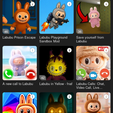
46
36
Labubu Prison Escape
Labubu Playground
Save yourself from
Sandbox Mod
Labubu
42
39
A new call to Labubu
Labubu in Yellow - fnaf
Labubu Calls: Chat,
Video Call, Live
Broadcast