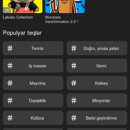
36
Labubu Collection
Monsters
transformation 2.0 !
Populyar teqlər
Tennis
Doğru, yoxsa yalan
Iş masası
Gəmi
Mayninq
Xokkey
Dəyişiklik
Minyonlar
Küllücə
Barbi geyindirmə