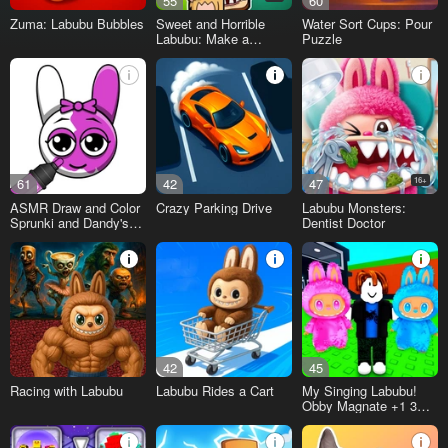
55
60
Zuma: Labubu Bubbles
Sweet and Horrible
Water Sort Cups: Pour
Labubu: Make a
Puzzle
Melody
61
42
47
16+
ASMR Draw and Color
Crazy Parking Drive
Labubu Monsters:
Sprunki and Dandy's
Dentist Doctor
World
42
45
Racing with Labubu
Labubu Rides a Cart
My Singing Labubu!
Obby Magnate +1 3D
Simulator