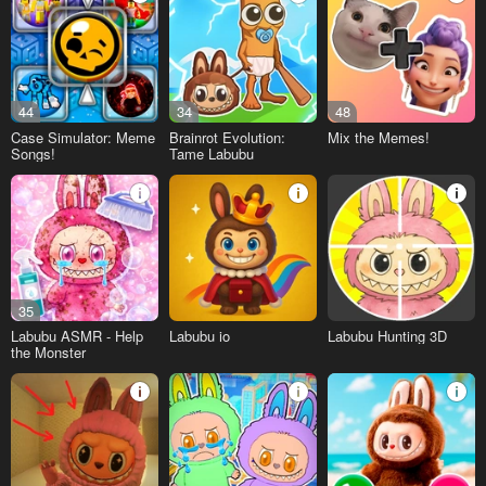
44
34
48
Case Simulator: Meme
Brainrot Evolution:
Mix the Memes!
Songs!
Tame Labubu
35
Labubu ASMR - Help
Labubu io
Labubu Hunting 3D
the Monster