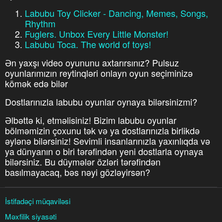
Labubu Toy Clicker - Dancing, Memes, Songs,
Rhythm
Fuglers. Unbox Every Little Monster!
Labubu Toca. The world of toys!
Ən yaxşı video oyununu axtarırsınız? Pulsuz
oyunlarımızın reytinqləri onlayn oyun seçiminizə
kömək edə bilər
Dostlarınızla labubu oyunlar oynaya bilərsinizmi?
Əlbəttə ki, etməlisiniz! Bizim labubu oyunlar
bölməmizin çoxunu tək və ya dostlarınızla birlikdə
əylənə bilərsiniz! Sevimli insanlarınızla yaxınlıqda və
ya dünyanın o biri tərəfindən yeni dostlarla oynaya
bilərsiniz. Bu düymələr özləri tərəfindən
basılmayacaq, bəs nəyi gözləyirsən?
İstifadəçi müqaviləsi
Məxfilik siyasəti