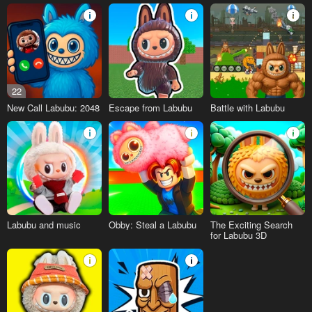
Original
22
New Call Labubu: 2048
Escape from Labubu
Battle with Labubu
Labubu and music
Obby: Steal a Labubu
The Exciting Search
for Labubu 3D