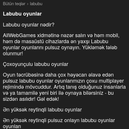
Bütün teqlər
labubu
Labubu oyunlar
Labubu oyunlar nədir?
AllWebGames xidmətinə nəzər salın və həm mobil,
həm də masaüstü cihazlarda ən yaxşı Labubu
oyunlar oyunlarını pulsuz oynayın. Yükləmək tələb
olunmur!
Çoxoyunçulu labubu oyunlar
Oyun təcrübəsinə daha çox həyəcan əlavə edən
pulsuz labubu oyunlar oyunlarımızın çoxu multiplayer
rejimində mövcuddur. Artıq tanış olduğunuz insanlarla
və ya tamamilə yeni biri ilə oynaya bilərsiniz - bu
sizdən asılıdır! Gəl edək!
Ən yüksək reytinqli labubu oyunlar
Ən yüksək reytinqli pulsuz onlayn labubu oyunlar
oyunları