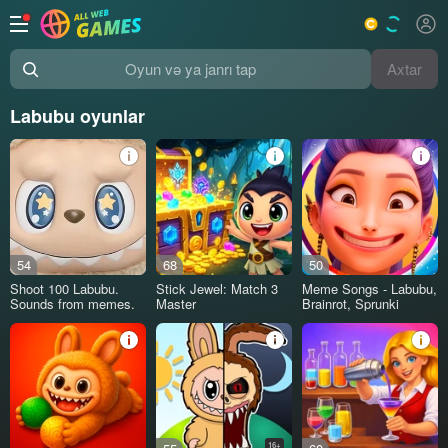
Axtar
Oyun və ya janrı tap
Labubu oyunlar
54
68
50
Shoot 100 Labubu.
Stick Jewel: Match 3
Meme Songs - Labubu,
Sounds from memes.
Master
Brainrot, Sprunki
16+