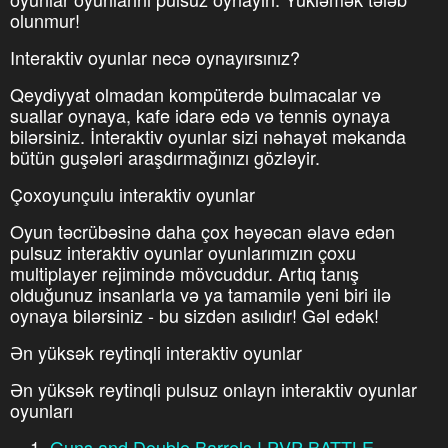
olunmur!
Interaktiv oyunlar necə oynayırsınız?
Qeydiyyat olmadan kompüterdə bulmacalar və
suallar oynaya, kafe idarə edə və tennis oynaya
bilərsiniz. İnteraktiv oyunlar sizi nəhayət məkanda
bütün guşələri araşdırmağınızı gözləyir.
Çoxoyunçulu interaktiv oyunlar
Oyun təcrübəsinə daha çox həyəcan əlavə edən
pulsuz interaktiv oyunlar oyunlarımızın çoxu
multiplayer rejimində mövcuddur. Artıq tanış
olduğunuz insanlarla və ya tamamilə yeni biri ilə
oynaya bilərsiniz - bu sizdən asılıdır! Gəl edək!
Ən yüksək reytinqli interaktiv oyunlar
Ən yüksək reytinqli pulsuz onlayn interaktiv oyunlar
oyunları
Guns and Double Barrels ! PVP BATTLE