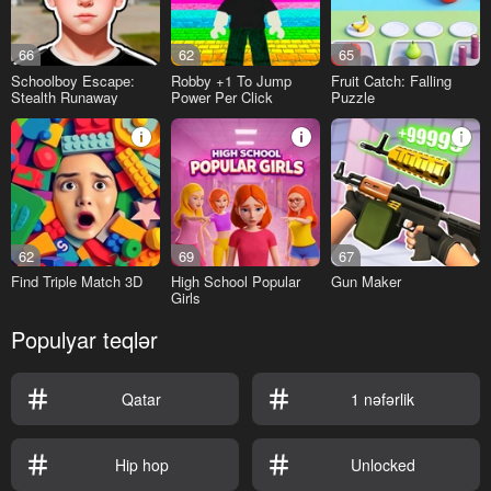
66
62
65
Schoolboy Escape:
Robby +1 To Jump
Fruit Catch: Falling
Stealth Runaway
Power Per Click
Puzzle
62
69
67
Find Triple Match 3D
High School Popular
Gun Maker
Girls
Populyar teqlər
Qatar
1 nəfərlik
Hip hop
Unlocked