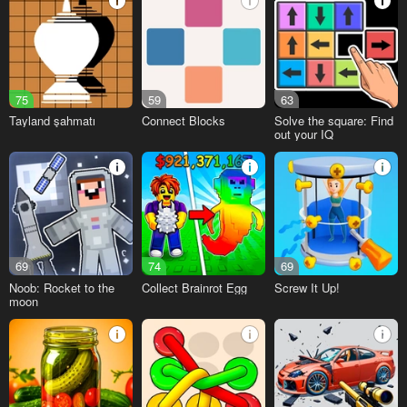
75
59
63
Tayland şahmatı
Connect Blocks
Solve the square: Find
out your IQ
69
74
69
Noob: Rocket to the
Collect Brainrot Egg
Screw It Up!
moon