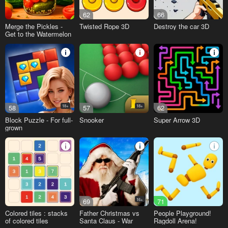
62
66
Merge the Pickles -
Twisted Rope 3D
Destroy the car 3D
Get to the Watermelon
58
18+
57
18+
62
Block Puzzle - For full-
Snooker
Super Arrow 3D
grown
69
16+
71
Colored tiles : stacks
Father Christmas vs
People Playground!
of colored tiles
Santa Claus - War
Ragdoll Arena!