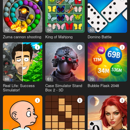
62
56
63
Zuma cannon shooting
King of Mahjong
Domino Battle
68
61
70
Real Life: Success
Case Simulator Stand
Bubble Flask 2048
Simulator!
Box 2 - 3D