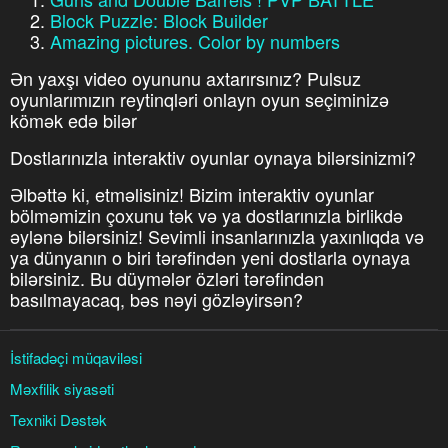
Block Puzzle: Block Builder
Amazing pictures. Color by numbers
Ən yaxşı video oyununu axtarırsınız? Pulsuz
oyunlarımızın reytinqləri onlayn oyun seçiminizə
kömək edə bilər
Dostlarınızla interaktiv oyunlar oynaya bilərsinizmi?
Əlbəttə ki, etməlisiniz! Bizim interaktiv oyunlar
bölməmizin çoxunu tək və ya dostlarınızla birlikdə
əylənə bilərsiniz! Sevimli insanlarınızla yaxınlıqda və
ya dünyanın o biri tərəfindən yeni dostlarla oynaya
bilərsiniz. Bu düymələr özləri tərəfindən
basılmayacaq, bəs nəyi gözləyirsən?
İstifadəçi müqaviləsi
Məxfilik siyasəti
Texniki Dəstək