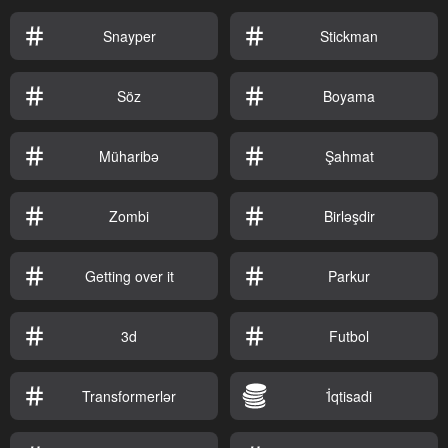
Snayper
Stickman
Söz
Boyama
Müharibə
Şahmat
Zombi
Birləşdir
Getting over it
Parkur
3d
Futbol
Transformerlər
İ̇qtisadi