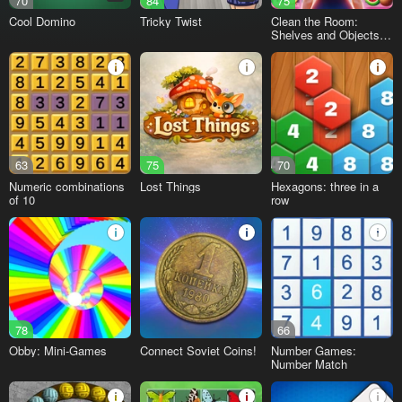
70
84
75
Cool Domino
Tricky Twist
Clean the Room:
Shelves and Objects
Sorting
63
75
70
Numeric combinations
Lost Things
Hexagons: three in a
of 10
row
78
66
Obby: Mini-Games
Connect Soviet Coins!
Number Games:
Number Match