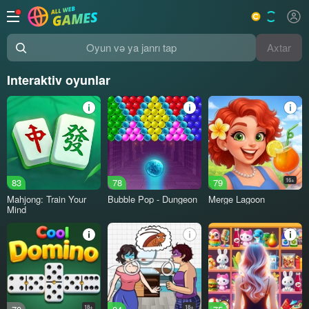
Axtar
Oyun və ya janrı tap
Interaktiv oyunlar
83
78
79
16+
Mahjong: Train Your
Bubble Pop - Dungeon
Merge Lagoon
Mind
18+
18+