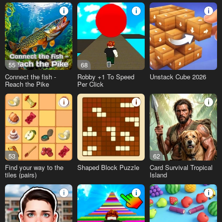
55
68
Connect the fish -
Robby +1 To Speed
Unstack Cube 2026
Reach the Pike
Per Click
53
62
Find your way to the
Shaped Block Puzzle
Card Survival Tropical
tiles (pairs)
Island