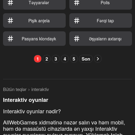
Təyyarələr
Polis
Pişik anjela
Fərqi tap
Pasyans klondayk
Əşyaların axtarışı
1
2
3
4
5
Son
Bütün teqlər
interaktiv
Interaktiv oyunlar
Interaktiv oyunlar nədir?
AllWebGames xidmətinə nəzər salın və həm mobil,
həm də masaüstü cihazlarda ən yaxşı Interaktiv
oyunlar oyunlarını pulsuz oynayın. Yükləmək tələb