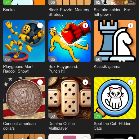
74
66
62
18+
Bonko
Block Puzzle: Mastery
Solitaire spider - For
Strategy
full-grown
69
65
56
Playground Man!
Box Playground:
Klassik şahmat
Ragdoll Show!
Punch It!
60
71
Connect american
Domino Online
Spot the Cat. Hidden
dollars
Multiplayer
Cats