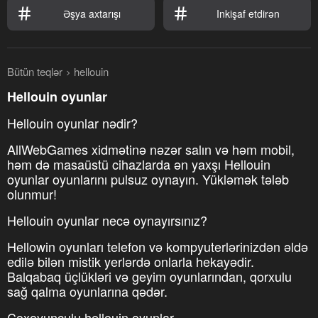
Əşya axtarışı
Inkişaf etdirən
Bütün teqlər
hellouin
Hellouin oyunlar
Hellouin oyunlar nədir?
AllWebGames xidmətinə nəzər salın və həm mobil,
həm də masaüstü cihazlarda ən yaxşı Hellouin
oyunlar oyunlarını pulsuz oynayın. Yükləmək tələb
olunmur!
Hellouin oyunlar necə oynayırsınız?
Hellowin oyunları telefon və kompyuterlərinizdən əldə
edilə bilən mistik yerlərdə onlarla hekayədir.
Balqabaq üçlükləri və geyim oyunlarından, qorxulu
sağ qalma oyunlarına qədər.
Çoxoyunçulu hellouin oyunlar