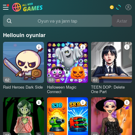
Axtar
Oyun və ya janrı tap
Hellouin oyunlar
62
53
63
Raid Heroes Dark Side
Halloween Magic
TEEN DOP: Delete
Connect
One Part
16+