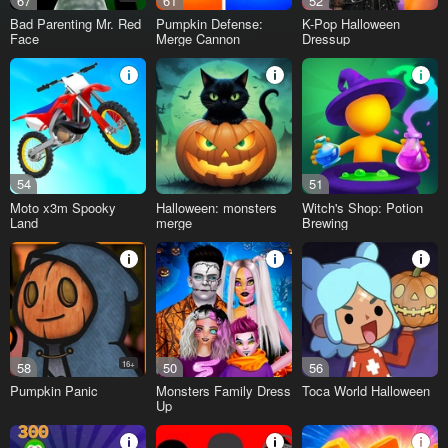
67
61
52
Bad Parenting Mr. Red
Pumpkin Defense:
K-Pop Halloween
Face
Merge Cannon
Dressup
54
51
Moto x3m Spooky
Halloween: monsters
Witch's Shop: Potion
Land
merge
Brewing
58
16+
50
56
Pumpkin Panic
Monsters Family Dress
Toca World Halloween
Up