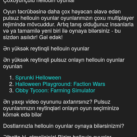
Oyun təcrübəsinə daha çox həyəcan əlavə edən
pulsuz hellouin oyunlar oyunlarımızın çoxu multiplayer
rejimində mövcuddur. Artıq tanış olduğunuz insanlarla
və ya tamamilə yeni biri ilə oynaya bilərsiniz - bu
sizdən asılıdır! Gəl edək!
Ən yüksək reytinqli hellouin oyunlar
Ən yüksək reytinqli pulsuz onlayn hellouin oyunlar
oyunları
Sprunki Helloween
Halloween Playground: Faction Wars
Obby Tycoon: Farming Simulator
Ən yaxşı video oyununu axtarırsınız? Pulsuz
oyunlarımızın reytinqləri onlayn oyun seçiminizə
kömək edə bilər
Dostlarınızla hellouin oyunlar oynaya bilərsinizmi?
Əlbəttə ki, etməlisiniz! Bizim hellouin oyunlar