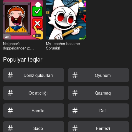
43
16+
Neighbor's
My teacher became
doppelganger 2:
Sprunki!
Nightmare Mode
Populyar teqlər
Dəniz quldurları
Oyunum
Ox atıcılığı
Qazmaq
Hamilə
Dəli
Sadə
Fentezi