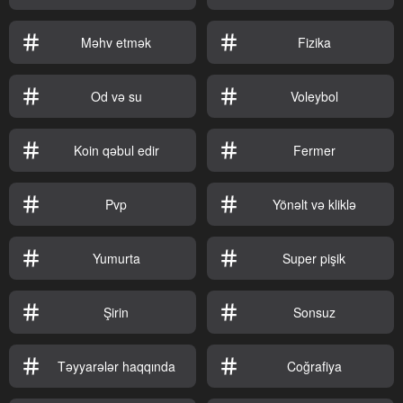
Məhv etmək
Fizika
Od və su
Voleybol
Koin qəbul edir
Fermer
Pvp
Yönəlt və kliklə
Yumurta
Super pişik
Şirin
Sonsuz
Təyyarələr haqqında
Coğrafiya