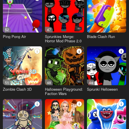
52
47
16+
Ping Pong Air
Sprunkies Merge:
Blade Clash Run
Horror Mod Phase 2.0
51
48
16+
44
Zombie Clash 3D
Halloween Playground:
Sprunki Helloween
Faction Wars