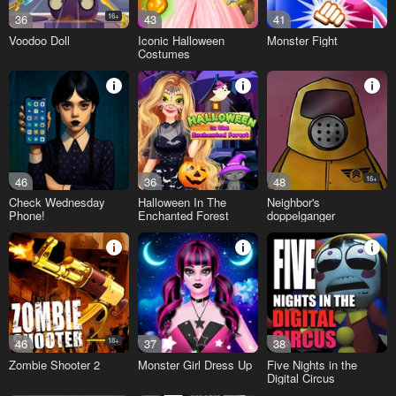
36
16+
43
41
Voodoo Doll
Iconic Halloween
Monster Fight
Costumes
46
36
48
16+
Check Wednesday
Halloween In The
Neighbor's
Phone!
Enchanted Forest
doppelganger
46
18+
37
38
Zombie Shooter 2
Monster Girl Dress Up
Five Nights in the
Digital Circus