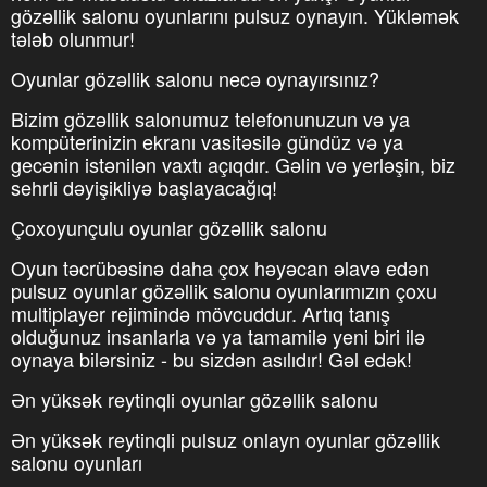
gözəllik salonu oyunlarını pulsuz oynayın. Yükləmək
tələb olunmur!
Oyunlar gözəllik salonu necə oynayırsınız?
Bizim gözəllik salonumuz telefonunuzun və ya
kompüterinizin ekranı vasitəsilə gündüz və ya
gecənin istənilən vaxtı açıqdır. Gəlin və yerləşin, biz
sehrli dəyişikliyə başlayacağıq!
Çoxoyunçulu oyunlar gözəllik salonu
Oyun təcrübəsinə daha çox həyəcan əlavə edən
pulsuz oyunlar gözəllik salonu oyunlarımızın çoxu
multiplayer rejimində mövcuddur. Artıq tanış
olduğunuz insanlarla və ya tamamilə yeni biri ilə
oynaya bilərsiniz - bu sizdən asılıdır! Gəl edək!
Ən yüksək reytinqli oyunlar gözəllik salonu
Ən yüksək reytinqli pulsuz onlayn oyunlar gözəllik
salonu oyunları