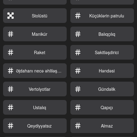
Stolüstü
Küçüklərin patrulu
Manikür
Balıqçılıq
Raket
Sakitləşdirici
Əjdahanı necə əhliləşdirməli
Həndəsi
Vertolyotlar
Gündəlik
Ustalıq
Qapıçı
Qeydiyyatsız
Almaz