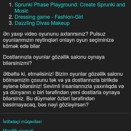
Sprunki Phase Playground: Create Sprunki and
Music
Dressing game - Fashion-Girl
Dazzling Divas Makeup
Ən yaxşı video oyununu axtarırsınız? Pulsuz
oyunlarımızın reytinqləri onlayn oyun seçiminizə
kömək edə bilər
Dostlarınızla oyunlar gözəllik salonu oynaya
bilərsinizmi?
Əlbəttə ki, etməlisiniz! Bizim oyunlar gözəllik salonu
bölməmizin çoxunu tək və ya dostlarınızla birlikdə
əylənə bilərsiniz! Sevimli insanlarınızla yaxınlıqda və
ya dünyanın o biri tərəfindən yeni dostlarla oynaya
bilərsiniz. Bu düymələr özləri tərəfindən
basılmayacaq, bəs nəyi gözləyirsən?
İstifadəçi müqaviləsi
Məxfilik siyasəti