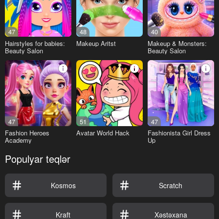
47
48
40
Hairstyles for babies:
Makeup Aritst
Makeup & Monsters:
Beauty Salon
Beauty Salon
47
51
47
Fashion Heroes
Avatar World Hack
Fashionista Girl Dress
Academy
Up
Populyar teqlər
Kosmos
Scratch
Kraft
Xəstəxana