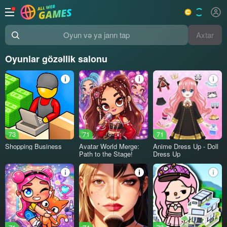
Axtar
Oyun və ya janrı tap
Oyunlar gözəllik salonu
73
71
71
Shopping Business
Avatar World Merge:
Anime Dress Up - Doll
Path to the Stage!
Dress Up