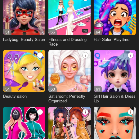
51
66
16+
64
Ladybug: Beauty Salon
Fitness and Dressing
Hair Salon Playtime
Race
54
63
61
Beauty salon
Satisroom: Perfectly
Girl Hair Salon & Dress
Organized
Up