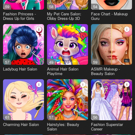
59
58
54
Fashion Princess -
My Pet Care Salon:
Face Chart - Makeup
Dress Up for Girls
Obby Dress-Up 3D
Guru
57
49
59
16+
Ladybug Hair Salon
Animal Hair Salon
ASMR Makeup -
Playtime
Beauty Salon
61
57
56
Charming Hair Salon
Hairstyles: Beauty
Fashion Superstar
Salon
Career