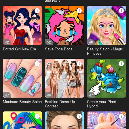
and Nails
42
52
46
Dotted Girl New Era
Save Toca Boca
Beauty Salon - Magic
Princess
47
46
47
Manicure Beauty Salon
Fashion Dress Up
Create your Plant
Contest
Hybrid