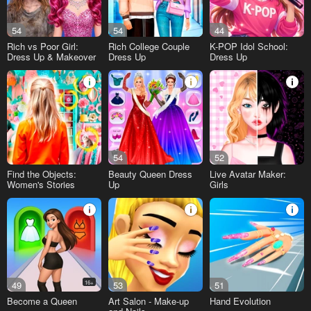
54
54
44
Rich vs Poor Girl:
Rich College Couple
K-POP Idol School:
Dress Up & Makeover
Dress Up
Dress Up
54
52
Find the Objects:
Beauty Queen Dress
Live Avatar Maker:
Women's Stories
Up
Girls
49
16+
53
51
Become a Queen
Art Salon - Make-up
Hand Evolution