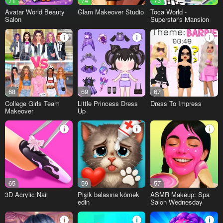
71
74
73
Avatar World Beauty
Glam Makeover Studio
Toca World -
Salon
Superstar's Mansion
68
69
67
College Girls Team
Little Princess Dress
Dress To Impress
Makeover
Up
65
59
57
3D Acrylic Nail
Pişik balasına kömək
ASMR Makeup: Spa
edin
Salon Wednesday