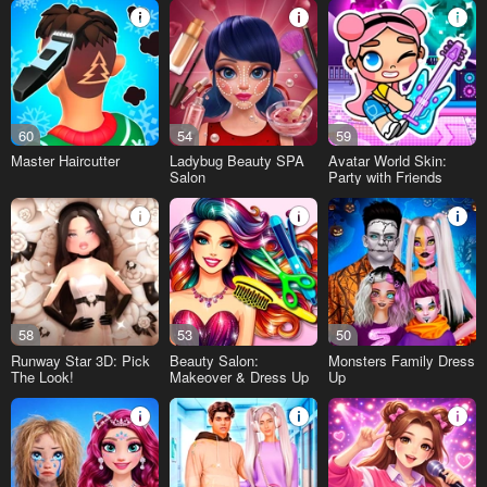
60
54
59
Master Haircutter
Ladybug Beauty SPA
Avatar World Skin:
Salon
Party with Friends
58
53
50
Runway Star 3D: Pick
Beauty Salon:
Monsters Family Dress
The Look!
Makeover & Dress Up
Up