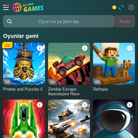
Axtar
Oyun və ya janrı tap
Oyunlar gəmi
Üst
58
59
68
Pirates and Puzzles 2
Zombie Escape:
Raftopia
Apocalypse Race