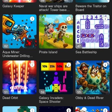
54
59
Galaxy Keeper
Naval war ships are
Beware the Traitor on
attack! Tower base
Board
defense
62
47
Aqua Miner:
Pirate Island
Sea Battleship
Underwater Drilling
Game
51
59
55
Dead Orbit
Galaxy Invaders:
Obby & Dead River
Space Shooter