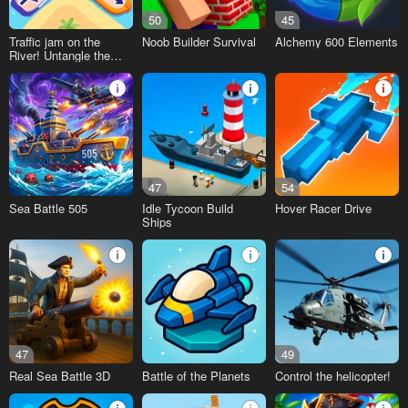
50
45
Traffic jam on the
Noob Builder Survival
Alchemy 600 Elements
River! Untangle the
Boats
47
54
Sea Battle 505
Idle Tycoon Build
Hover Racer Drive
Ships
47
49
Real Sea Battle 3D
Battle of the Planets
Control the helicopter!