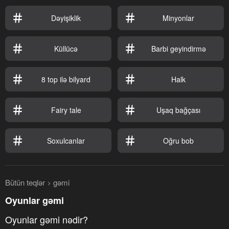
Dəyişiklik
Minyonlar
Küllücə
Barbi geyindirmə
8 top ilə bilyard
Halk
Fairy tale
Uşaq bağçası
Soxulcanlar
Oğru bob
Bütün teqlər
gəmi
Oyunlar gəmi
Oyunlar gəmi nədir?