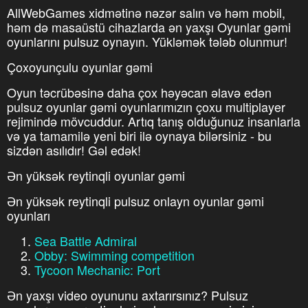
AllWebGames xidmətinə nəzər salın və həm mobil,
həm də masaüstü cihazlarda ən yaxşı Oyunlar gəmi
oyunlarını pulsuz oynayın. Yükləmək tələb olunmur!
Çoxoyunçulu oyunlar gəmi
Oyun təcrübəsinə daha çox həyəcan əlavə edən
pulsuz oyunlar gəmi oyunlarımızın çoxu multiplayer
rejimində mövcuddur. Artıq tanış olduğunuz insanlarla
və ya tamamilə yeni biri ilə oynaya bilərsiniz - bu
sizdən asılıdır! Gəl edək!
Ən yüksək reytinqli oyunlar gəmi
Ən yüksək reytinqli pulsuz onlayn oyunlar gəmi
oyunları
Sea Battle Admiral
Obby: Swimming competition
Tycoon Mechanic: Port
Ən yaxşı video oyununu axtarırsınız? Pulsuz