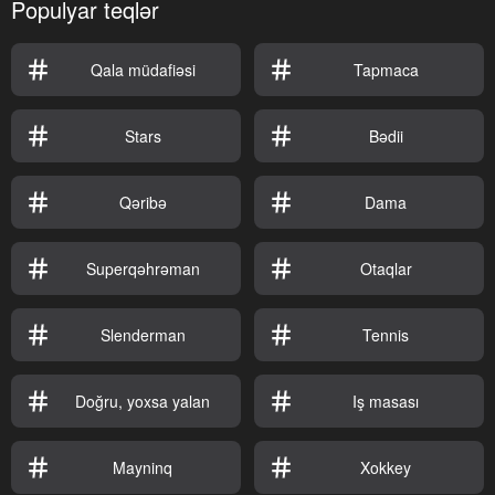
Populyar teqlər
Qala müdafiəsi
Tapmaca
Stars
Bədii
Qəribə
Dama
Superqəhrəman
Otaqlar
Slenderman
Tennis
Doğru, yoxsa yalan
Iş masası
Mayninq
Xokkey