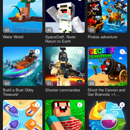
43
45
50
Water World
SpaceCraft. Noob:
Pirates adventure
Return to Earth
54
51
16+
54
Build a Boat Obby
Shooter commandos
Shoot the Cannon and
Treasure!
Get Brainrots +1
Tycoon