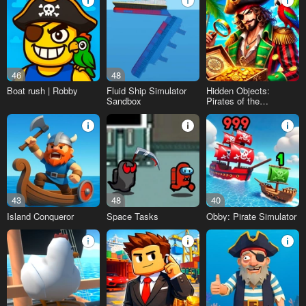
46
48
Boat rush | Robby
Fluid Ship Simulator
Hidden Objects:
Sandbox
Pirates of the
Caribbean
43
48
40
Island Conqueror
Space Tasks
Obby: Pirate Simulator