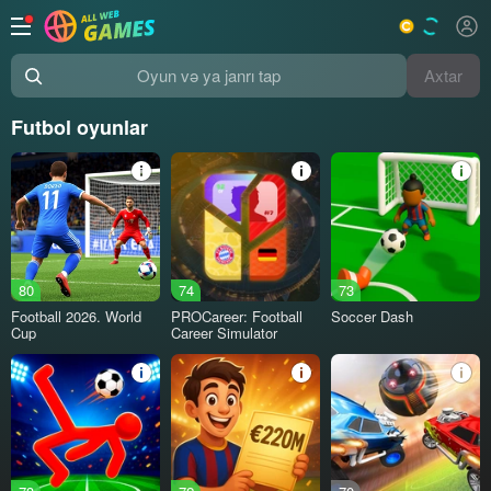
Axtar
Oyun və ya janrı tap
Futbol oyunlar
80
74
73
Football 2026. World
PROCareer: Football
Soccer Dash
Cup
Career Simulator