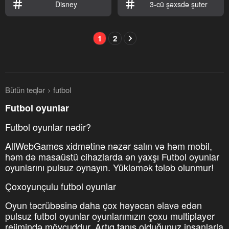
Disney
3-cü şəxsdə şuter
1
2
Bütün teqlər
futbol
Futbol oyunlar
Futbol oyunlar nədir?
AllWebGames xidmətinə nəzər salın və həm mobil,
həm də masaüstü cihazlarda ən yaxşı Futbol oyunlar
oyunlarını pulsuz oynayın. Yükləmək tələb olunmur!
Çoxoyunçulu futbol oyunlar
Oyun təcrübəsinə daha çox həyəcan əlavə edən
pulsuz futbol oyunlar oyunlarımızın çoxu multiplayer
rejimində mövcuddur. Artıq tanış olduğunuz insanlarla