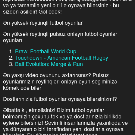
və ya tamamilə yeni biri ilə oynaya bilərsiniz - bu
sizdən asılıdır! Gəl edək!
Ən yüksək reytinqli futbol oyunlar
Ən yüksək reytinqli pulsuz onlayn futbol oyunlar
oyunları
Brawl Football World Cup
Touchdown - American Football Rugby
Ball Evolution: Merge & Run
Ən yaxşı video oyununu axtarırsınız? Pulsuz
oyunlarımızın reytinqləri onlayn oyun seçiminizə
kömək edə bilər
Dostlarınızla futbol oyunlar oynaya bilərsinizmi?
Əlbəttə ki, etməlisiniz! Bizim futbol oyunlar
bölməmizin çoxunu tək və ya dostlarınızla birlikdə
əylənə bilərsiniz! Sevimli insanlarınızla yaxınlıqda və
ya dünyanın o biri tərəfindən yeni dostlarla oynaya