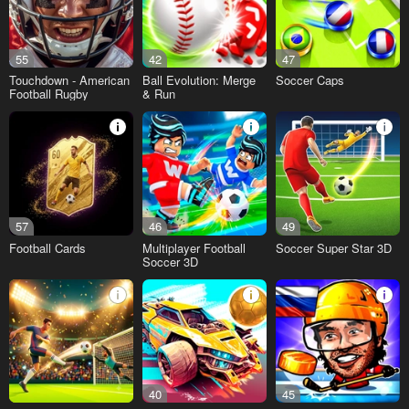
55
42
47
Touchdown - American
Ball Evolution: Merge
Soccer Caps
Football Rugby
& Run
57
46
49
Football Cards
Multiplayer Football
Soccer Super Star 3D
Soccer 3D
40
45