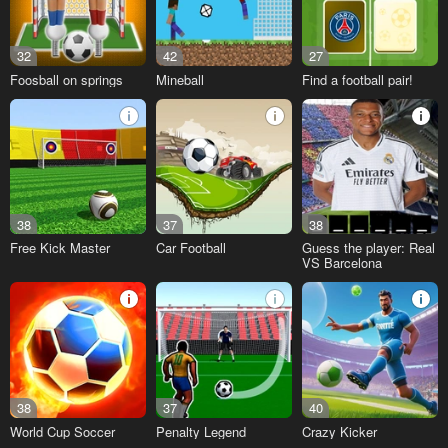
32
42
27
Foosball on springs
Mineball
Find a football pair!
38
37
38
Free Kick Master
Car Football
Guess the player: Real
VS Barcelona
38
37
40
World Cup Soccer
Penalty Legend
Crazy Kicker