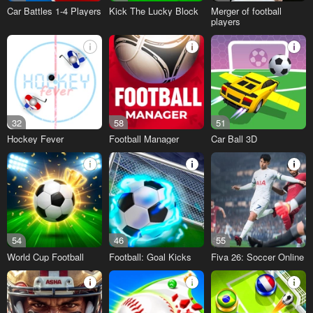
Car Battles 1-4 Players
Kick The Lucky Block
Merger of football
players
32
58
51
Hockey Fever
Football Manager
Car Ball 3D
54
46
55
World Cup Football
Football: Goal Kicks
Fiva 26: Soccer Online