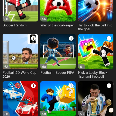
60
56
Soccer Random
Way of the goalkeeper
Try to kick the ball into
the goal
62
60
61
Football 2D World Cup
Football - Soccer FIFA
Kick a Lucky Block:
2026
Tsunami Football
58
58
53