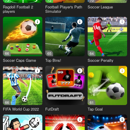
73
72
70
Ragdoll Football 2
Football Player's Path
Soccer League
players
Simulator
66
65
64
Soccer Caps Game
Top Bins!
Soccer Penalty
66
61
FIFA World Cup 2022
FutDraft
Tap Goal