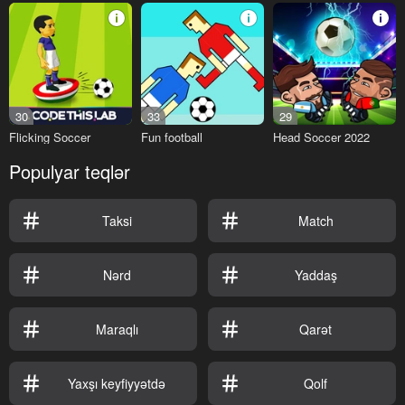
30
33
29
Flicking Soccer
Fun football
Head Soccer 2022
Populyar teqlər
Taksi
Match
Nərd
Yaddaş
Maraqlı
Qarət
Yaxşı keyfiyyətdə
Qolf