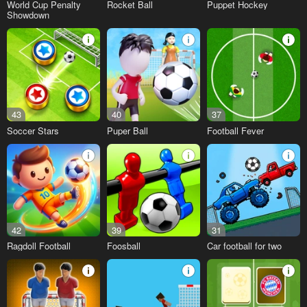
World Cup Penalty
Rocket Ball
Puppet Hockey
Showdown
43
40
37
Soccer Stars
Puper Ball
Football Fever
42
39
31
Ragdoll Football
Foosball
Car football for two