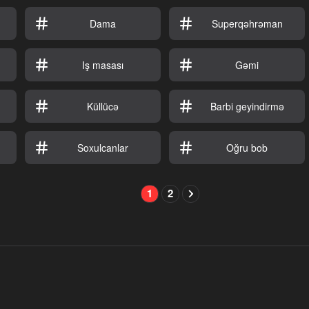
Dama
Superqəhrəman
n
Iş masası
Gəmi
Küllücə
Barbi geyindirmə
Soxulcanlar
Oğru bob
1
2