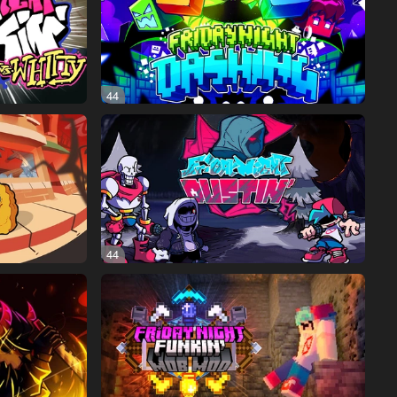
44
44