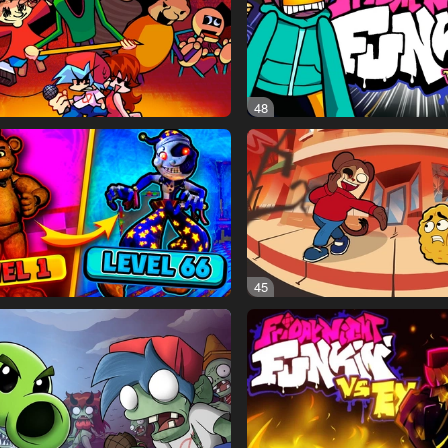
48
45