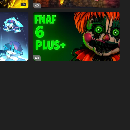
16+
42
40