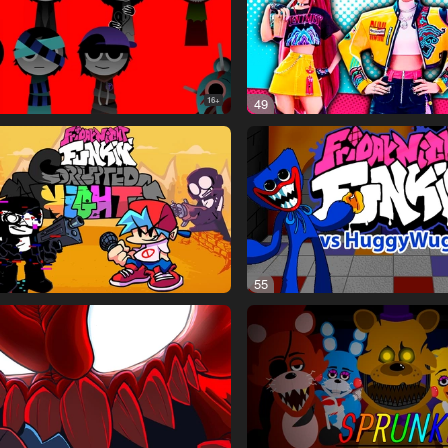
16+
49
55