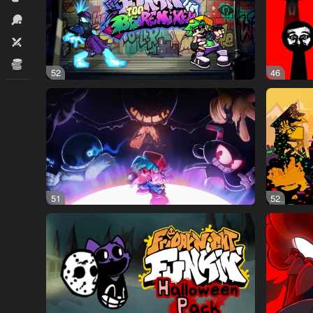
İdman
İki nəfərlik
İqtisadi
52
46
51
52