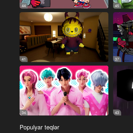
44
45
41
37
34
43
Populyar teqlər