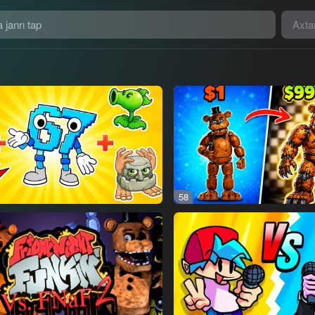
Axta
58