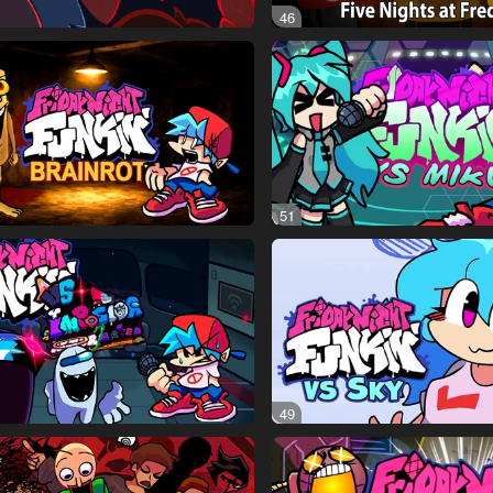
46
51
49