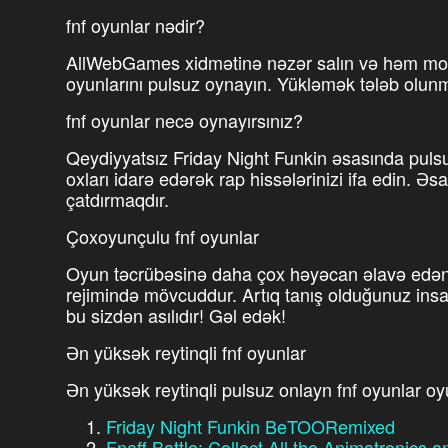
fnf oyunlar nədir?
AllWebGames xidmətinə nəzər salın və həm mobi
oyunlarını pulsuz oynayın. Yükləmək tələb olun
fnf oyunlar necə oynayırsınız?
Qeydiyyatsız Friday Night Funkin əsasında puls
oxları idarə edərək rap hissələrinizi ifa edin. 
çatdırmaqdır.
Çoxoyunçulu fnf oyunlar
Oyun təcrübəsinə daha çox həyəcan əlavə edən p
rejimində mövcuddur. Artıq tanış olduğunuz insanl
bu sizdən asılıdır! Gəl edək!
Ən yüksək reytinqli fnf oyunlar
Ən yüksək reytinqli pulsuz onlayn fnf oyunlar oy
Friday Night Funkin BeTOORemixed
Fnaff Battle: Collect All the Animatronics 