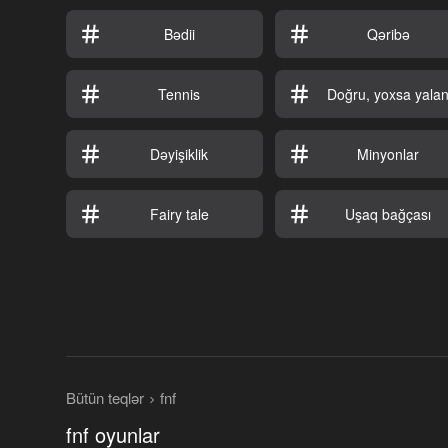
Bədii
Qəribə
Tennis
Doğru, yoxsa yala
Dəyişiklik
Minyonlar
Fairy tale
Uşaq bağçası
Bütün teqlər
fnf
fnf oyunlar