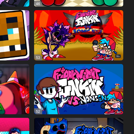
46
53
16+
52