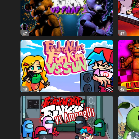
47
47
48
42