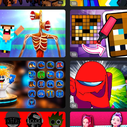
16+
59
59
54