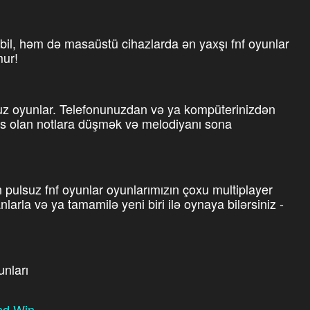
l, həm də masaüstü cihazlarda ən yaxşı fnf oyunlar
mur!
uz oyunlar. Telefonunuzdan və ya kompüterinizdən
Əsas olan notlara düşmək və melodiyanı sona
ulsuz fnf oyunlar oyunlarımızın çoxu multiplayer
arla və ya tamamilə yeni biri ilə oynaya bilərsiniz -
unları
and Win