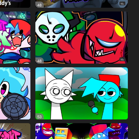
48
16+
48
16+
53