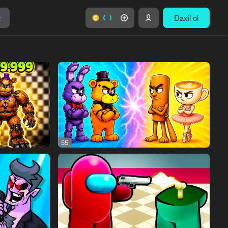
r
Daxil ol
55