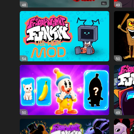
48
16+
49
54
50
50
49