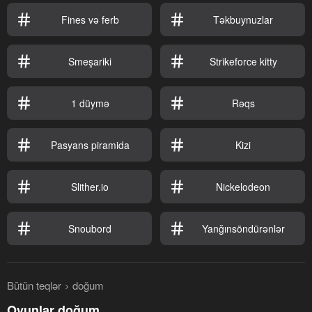
Fines və ferb
Təkbuynuzlar
Smeşariki
Strikeforce kitty
1 düymə
Rəqs
Pasyans piramida
Kizi
Slither.io
Nickelodeon
Snoubord
Yanğınsöndürənlər
Bütün teqlər
doğum
Oyunlar doğum