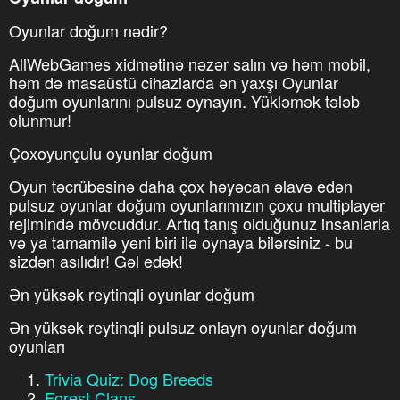
Oyunlar doğum nədir?
AllWebGames xidmətinə nəzər salın və həm mobil,
həm də masaüstü cihazlarda ən yaxşı Oyunlar
doğum oyunlarını pulsuz oynayın. Yükləmək tələb
olunmur!
Çoxoyunçulu oyunlar doğum
Oyun təcrübəsinə daha çox həyəcan əlavə edən
pulsuz oyunlar doğum oyunlarımızın çoxu multiplayer
rejimində mövcuddur. Artıq tanış olduğunuz insanlarla
və ya tamamilə yeni biri ilə oynaya bilərsiniz - bu
sizdən asılıdır! Gəl edək!
Ən yüksək reytinqli oyunlar doğum
Ən yüksək reytinqli pulsuz onlayn oyunlar doğum
oyunları
Trivia Quiz: Dog Breeds
Forest Clans