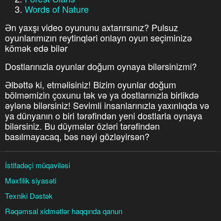
Words of Nature
Ən yaxşı video oyununu axtarırsınız? Pulsuz
oyunlarımızın reytinqləri onlayn oyun seçiminizə
kömək edə bilər
Dostlarınızla oyunlar doğum oynaya bilərsinizmi?
Əlbəttə ki, etməlisiniz! Bizim oyunlar doğum
bölməmizin çoxunu tək və ya dostlarınızla birlikdə
əylənə bilərsiniz! Sevimli insanlarınızla yaxınlıqda və
ya dünyanın o biri tərəfindən yeni dostlarla oynaya
bilərsiniz. Bu düymələr özləri tərəfindən
basılmayacaq, bəs nəyi gözləyirsən?
İstifadəçi müqaviləsi
Məxfilik siyasəti
Texniki Dəstək
Rəqəmsal xidmətlər haqqında qanun