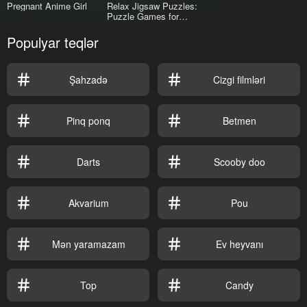
Pregnant Anime Girl
Relax Jigsaw Puzzles:
Puzzle Games for
Adults
Populyar teqlər
Şahzadə
Cizgi filmləri
Pinq ponq
Betmen
Darts
Scooby doo
Akvarium
Pou
Mən yaramazam
Ev heyvanı
Top
Candy