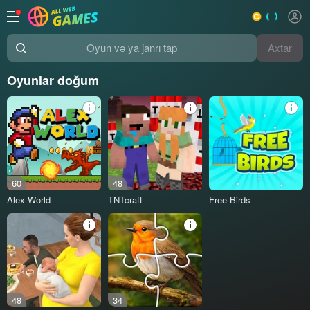
Axtar
Oyun və ya janrı tap
Oyunlar doğum
60
48
Alex World
TNTcraft
Free Birds
48
34